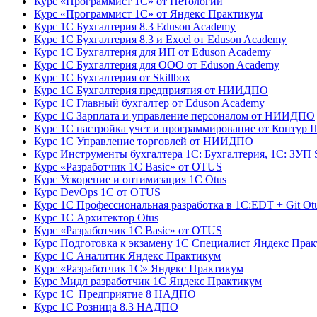
Курс «Программист 1С» от Нетологии
Курс «Программист 1С» от Яндекс Практикум
Курс 1С Бухгалтерия 8.3 Eduson Academy
Курс 1С Бухгалтерия 8.3 и Excel от Eduson Academy
Курс 1С Бухгалтерия для ИП от Eduson Academy
Курс 1С Бухгалтерия для ООО от Eduson Academy
Курс 1С Бухгалтерия от Skillbox
Курс 1С Бухгалтерия предприятия от НИИДПО
Курс 1С Главный бухгалтер от Eduson Academy
Курс 1С Зарплата и управление персоналом от НИИДПО
Курс 1С настройка учет и программирование от Контур 
Курс 1С Управление торговлей от НИИДПО
Курс Инструменты бухгалтера 1С: Бухгалтерия, 1С: ЗУП S
Курс «Разработчик 1С Basic» от OTUS
Курс Ускорение и оптимизация 1С Otus
Курс DevOps 1С от OTUS
Курс 1С Профессиональная разработка в 1С:EDT + Git Ot
Курс 1С Архитектор Otus
Курс «Разработчик 1С Basic» от OTUS
Курс Подготовка к экзамену 1С Специалист Яндекс Пра
Курс 1С Аналитик Яндекс Практикум
Курс «Разработчик 1С» Яндекс Практикум
Курс Мидл разработчик 1С Яндекс Практикум
Курс 1С Предприятие 8 НАДПО
Курс 1С Розница 8.3 НАДПО