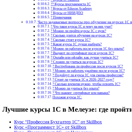
?‍? Курсы программиста 1С
? Курсы от Eduson Academy
? Курсы от НИИДПО
? Примечания
Часто задаваемые вопросы про обучение на курсах 1С 
? Что такое курсы 1С и чему на них учат?
? Можно ли пройти курсы 1С с нуля?
? Сколько длится обучение на курсах 1С?
? Сколько стоят курсы 1С?
? Какие курсы 1С лучше выбрать?
? Можно ли работать после курсов 1С без опыта?
? Выдают ли сертификат после курсов 1С?
? Онлайн или офлайн: как лучше учиться 1С?
? Сложно ли учиться на курсах 1С?
? Востребована ли профессия после курсов 1С?
? Можно ли работать удалённо после курсов 1С?
? Подойдут ли курсы 1С для смены профессии?
? Стоит ли учиться 1С в 2026–2027 году?
? Сколько времени нужно, чтобы освоить 1С?
? Можно ли учиться без опыта?
? Что важнее: сертификат или навыки?
Похожие курсы 1С:
Лучшие курсы 1С в Мелеузе: где пройт
Курс “Профессия Бухгалтер 1С” от Skillbox
Курс «Программист 1С» от Skillbox