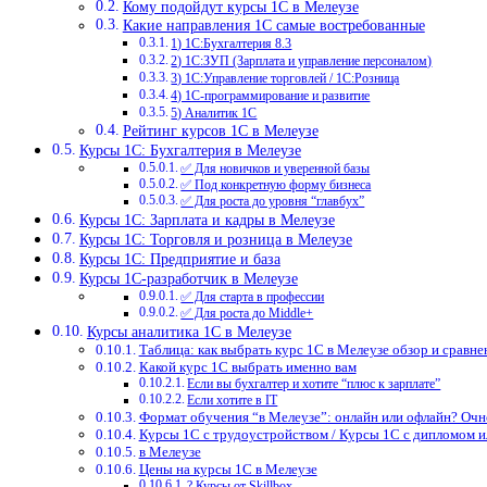
Кому подойдут курсы 1С в Мелеузе
Какие направления 1С самые востребованные
1) 1С:Бухгалтерия 8.3
2) 1С:ЗУП (Зарплата и управление персоналом)
3) 1С:Управление торговлей / 1С:Розница
4) 1С-программирование и развитие
5) Аналитик 1С
Рейтинг курсов 1С в Мелеузе
Курсы 1С: Бухгалтерия в Мелеузе
✅ Для новичков и уверенной базы
✅ Под конкретную форму бизнеса
✅ Для роста до уровня “главбух”
Курсы 1С: Зарплата и кадры в Мелеузе
Курсы 1С: Торговля и розница в Мелеузе
Курсы 1С: Предприятие и база
Курсы 1С-разработчик в Мелеузе
✅ Для старта в профессии
✅ Для роста до Middle+
Курсы аналитика 1С в Мелеузе
Таблица: как выбрать курс 1С в Мелеузе обзор и сравне
Какой курс 1С выбрать именно вам
Если вы бухгалтер и хотите “плюс к зарплате”
Если хотите в IT
Формат обучения “в Мелеузе”: онлайн или офлайн? Очн
Курсы 1С с трудоустройством / Курсы 1С с дипломом 
в Мелеузе
Цены на курсы 1С в Мелеузе
? Курсы от Skillbox