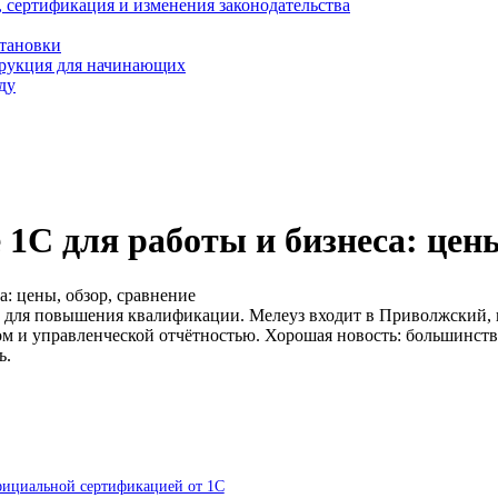
, сертификация и изменения законодательства
становки
трукция для начинающих
ду
 1С для работы и бизнеса: цены
а: цены, обзор, сравнение
 и для повышения квалификации. Мелеуз входит в Приволжский, г
ом и управленческой отчётностью. Хорошая новость: большинст
ь.
официальной сертификацией от 1С