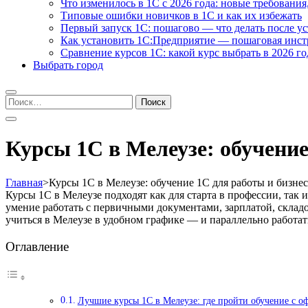
Что изменилось в 1С с 2026 года: новые требования
Типовые ошибки новичков в 1С и как их избежать
Первый запуск 1С: пошагово — что делать после у
Как установить 1С:Предприятие — пошаговая инс
Сравнение курсов 1С: какой курс выбрать в 2026 го
Выбрать город
Найти:
Курсы 1С в Мелеузе: обучение
Главная
>
Курсы 1С в Мелеузе: обучение 1С для работы и бизнес
Курсы 1С в Мелеузе подходят как для старта в профессии, так
умение работать с первичными документами, зарплатой, склад
учиться в Мелеузе в удобном графике — и параллельно работат
Оглавление
Лучшие курсы 1С в Мелеузе: где пройти обучение с 