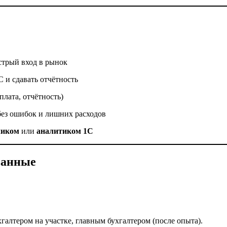
стрый вход в рынок
С и сдавать отчётность
плата, отчётность)
без ошибок и лишних расходов
чиком
или
аналитиком 1С
ванные
галтером на участке, главным бухгалтером (после опыта).