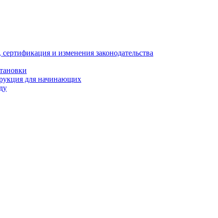
, сертификация и изменения законодательства
становки
трукция для начинающих
ду