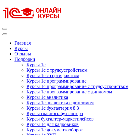
Перейти
к
содержимому
(нажмите
Enter)
Курсы 1С
Курсы 1С официальная сертификация
Главная
Курсы
Отзывы
Подборки
Курсы 1с
Курсы 1с с трудоустройством
Курсы 1с с сертификатом
Курсы 1с программирование
Курсы 1с программирование с трудоустройством
Курсы 1с программирование с дипломом
Курсы 1с аналитика
Курсы 1с аналитика с дипломом
Курсы 1с бухгалтерия 8.3
Курсы главного бухгалтера
Курсы бухгалтер-маркетплейсов
Курсы 1с для кадровиков
Курсы 1с документооборот