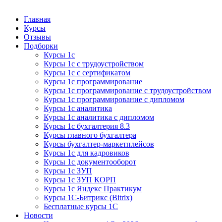
Курсы 1С
Курсы 1С официальная сертификация
Главная
Курсы
Отзывы
Подборки
Курсы 1с
Курсы 1с с трудоустройством
Курсы 1с с сертификатом
Курсы 1с программирование
Курсы 1с программирование с трудоустройством
Курсы 1с программирование с дипломом
Курсы 1с аналитика
Курсы 1с аналитика с дипломом
Курсы 1с бухгалтерия 8.3
Курсы главного бухгалтера
Курсы бухгалтер-маркетплейсов
Курсы 1с для кадровиков
Курсы 1с документооборот
Курсы 1с ЗУП
Курсы 1с ЗУП КОРП
Курсы 1с Яндекс Практикум
Курсы 1С-Битрикс (Bitrix)
Бесплатные курсы 1С
Новости