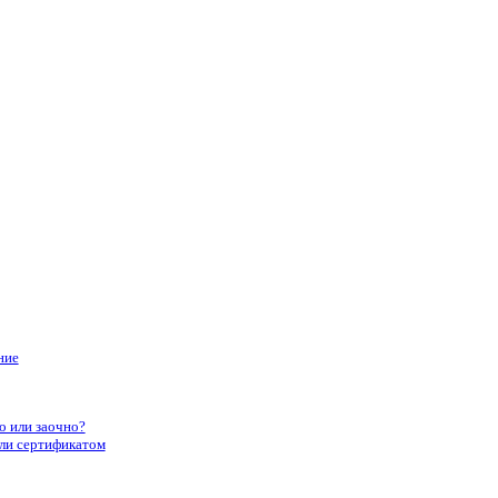
ние
о или заочно?
или сертификатом