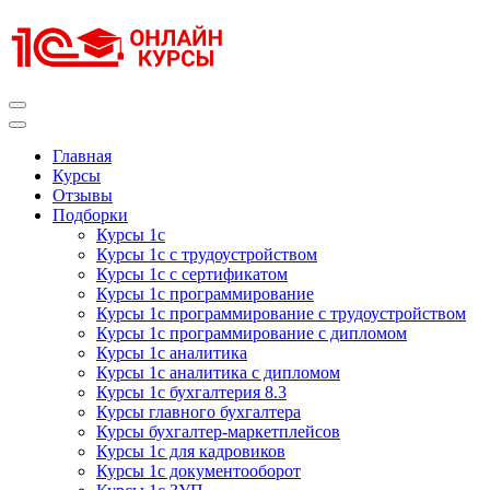
Перейти
к
содержимому
(нажмите
Enter)
Курсы 1С
Курсы 1С официальная сертификация
Главная
Курсы
Отзывы
Подборки
Курсы 1с
Курсы 1с с трудоустройством
Курсы 1с с сертификатом
Курсы 1с программирование
Курсы 1с программирование с трудоустройством
Курсы 1с программирование с дипломом
Курсы 1с аналитика
Курсы 1с аналитика с дипломом
Курсы 1с бухгалтерия 8.3
Курсы главного бухгалтера
Курсы бухгалтер-маркетплейсов
Курсы 1с для кадровиков
Курсы 1с документооборот