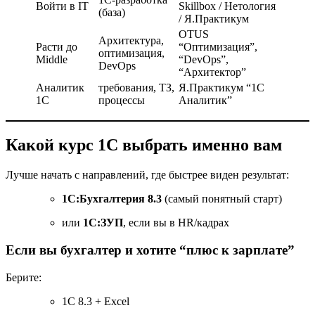
Войти в IT
Skillbox / Нетология
(база)
/ Я.Практикум
OTUS
Архитектура,
Расти до
“Оптимизация”,
оптимизация,
Middle
“DevOps”,
DevOps
“Архитектор”
Аналитик
требования, ТЗ,
Я.Практикум “1С
1С
процессы
Аналитик”
Какой курс 1С выбрать именно вам
Лучше начать с направлений, где быстрее виден результат:
1С:Бухгалтерия 8.3
(самый понятный старт)
или
1С:ЗУП
, если вы в HR/кадрах
Если вы бухгалтер и хотите “плюс к зарплате”
Берите:
1С 8.3 + Excel