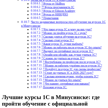
? Курсы от Skillbox
?‍? Курсы программиста 1С
? Курсы от Eduson Academy
? Курсы от НИИДПО
? Примечания
Часто задаваемые вопросы про обучение на курсах 1С
в Минусинске
? Что такое курсы 1С и чему на них учат?
? Можно ли пройти курсы 1С с нуля?
? Сколько длится обучение на курсах 1С?
? Сколько стоят курсы 1С?
? Какие курсы 1С лучше выбрать?
? Можно ли работать после курсов 1С без опыта?
? Выдают ли сертификат после курсов 1С?
? Онлайн или офлайн: как лучше учиться 1С?
? Сложно ли учиться на курсах 1С?
? Востребована ли профессия после курсов 1С?
? Можно ли работать удалённо после курсов 1С?
? Подойдут ли курсы 1С для смены профессии?
? Стоит ли учиться 1С в 2026–2027 году?
? Сколько времени нужно, чтобы освоить 1С?
? Можно ли учиться без опыта?
? Что важнее: сертификат или навыки?
Похожие курсы 1С:
Лучшие курсы 1С в Минусинске: где
пройти обучение с официальной