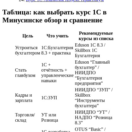
Таблица: как выбрать курс 1С в
Минусинске обзор и сравнение
Рекомендуемые
Цель
Что учить
курсы из списка
Eduson 1С 8.3 /
Устроиться
1С:Бухгалтерия
Skillbox 1С
бухгалтером
8.3 + практика
Бухгалтерия
Eduson “Главный
1С +
бухгалтер” /
Стать
отчётность +
НИИДПО
главбухом
управленческие
“Бухгалтерия
навыки
предприятия”
НИИДПО “ЗУП” /
Кадры и
Skillbox
1С:ЗУП
зарплата
“Инструменты
бухгалтера”
НИИДПО “УТ” /
Торговля/
УТ или
НАДПО “Розница
склад
Розница
8.3”
OTUS “Basic” /
1С-разработка