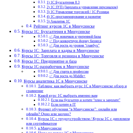
1) 1С:Бухгалтерия 8.3
2) 1С:ЗУП (Зарплата и управление персоналом)
3) 1С:Управление торговлей / 1С:Розница
4) 1С-программирование и развитие
5) Аналитик 1С
Рейтинг курсов 1С в Минусинске
Курсы 1С: Бухгалтерия в Минусинске
✅ Для новичков и уверенной базы
✅ Под конкретную форму бизнеса
✅ Для роста до уровня “главбух”
Курсы 1С: Зарплата и кадры в Минусинске
Курсы 1С: Торговля и розница в Минусинске
Курсы 1С: Предприятие и база
Курсы 1С-разработчик в Минусинске
✅ Для старта в профессии
✅ Для роста до Middle+
Курсы аналитика 1С в Минусинске
Таблица: как выбрать курс 1С в Минусинске обзор и
сравнение
Какой курс 1С выбрать именно вам
Если вы бухгалтер и хотите “плюс к зарплате”
Если хотите в IT
Формат обучения “в Минусинске”: онлайн или
офлайн? Очно или заочно?
Курсы 1С с трудоустройством / Курсы 1С с дипломом
или сертификатом
в Минусинске
Цены на курсы 1С в Минусинске