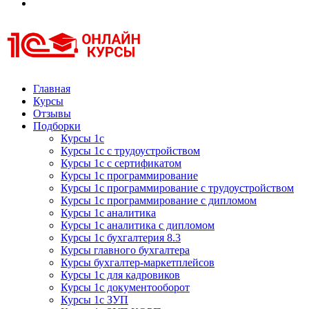
Курсы 1С
Курсы 1С официальная сертификация
Главная
Курсы
Отзывы
Подборки
Курсы 1с
Курсы 1с с трудоустройством
Курсы 1с с сертификатом
Курсы 1с программирование
Курсы 1с программирование с трудоустройством
Курсы 1с программирование с дипломом
Курсы 1с аналитика
Курсы 1с аналитика с дипломом
Курсы 1с бухгалтерия 8.3
Курсы главного бухгалтера
Курсы бухгалтер-маркетплейсов
Курсы 1с для кадровиков
Курсы 1с документооборот
Курсы 1с ЗУП