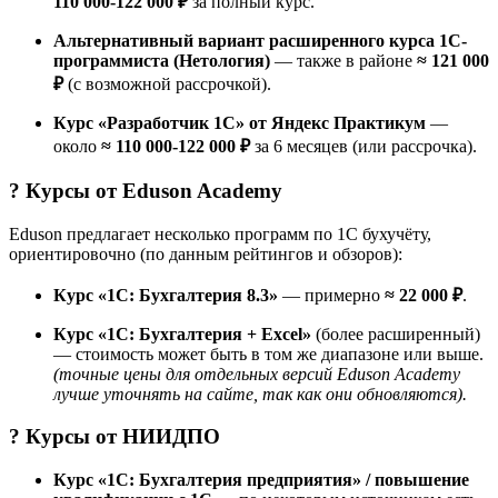
110 000-122 000 ₽
за полный курс.
Альтернативный вариант расширенного курса 1С-
программиста (Нетология)
— также в районе
≈ 121 000
₽
(с возможной рассрочкой).
Курс «Разработчик 1C» от Яндекс Практикум
—
около
≈ 110 000-122 000 ₽
за 6 месяцев (или рассрочка).
? Курсы от
Eduson Academy
Eduson предлагает несколько программ по 1С бухучёту,
ориентировочно (по данным рейтингов и обзоров):
Курс «1С: Бухгалтерия 8.3»
— примерно
≈ 22 000 ₽
.
Курс «1С: Бухгалтерия + Excel»
(более расширенный)
— стоимость может быть в том же диапазоне или выше.
(точные цены для отдельных версий Eduson Academy
лучше уточнять на сайте, так как они обновляются).
? Курсы от
НИИДПО
Курс «1С: Бухгалтерия предприятия» / повышение