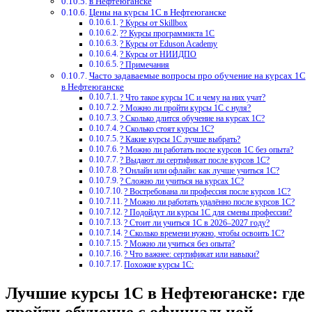
в Нефтеюганске
Цены на курсы 1С в Нефтеюганске
? Курсы от Skillbox
?‍? Курсы программиста 1С
? Курсы от Eduson Academy
? Курсы от НИИДПО
? Примечания
Часто задаваемые вопросы про обучение на курсах 1С
в Нефтеюганске
? Что такое курсы 1С и чему на них учат?
? Можно ли пройти курсы 1С с нуля?
? Сколько длится обучение на курсах 1С?
? Сколько стоят курсы 1С?
? Какие курсы 1С лучше выбрать?
? Можно ли работать после курсов 1С без опыта?
? Выдают ли сертификат после курсов 1С?
? Онлайн или офлайн: как лучше учиться 1С?
? Сложно ли учиться на курсах 1С?
? Востребована ли профессия после курсов 1С?
? Можно ли работать удалённо после курсов 1С?
? Подойдут ли курсы 1С для смены профессии?
? Стоит ли учиться 1С в 2026–2027 году?
? Сколько времени нужно, чтобы освоить 1С?
? Можно ли учиться без опыта?
? Что важнее: сертификат или навыки?
Похожие курсы 1С:
Лучшие курсы 1С в Нефтеюганске: где