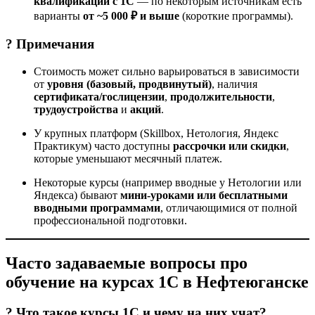
квалификации с 1С
— по некоторым источникам есть
варианты
от ~5 000 ₽ и выше
(короткие программы).
? Примечания
Стоимость может сильно варьироваться в зависимости
от
уровня (базовый, продвинутый)
, наличия
сертификата/гослицензии
,
продолжительности
,
трудоустройства
и
акций
.
У крупных платформ (Skillbox, Нетология, Яндекс
Практикум) часто доступны
рассрочки или скидки
,
которые уменьшают месячный платеж.
Некоторые курсы (например вводные у Нетологии или
Яндекса) бывают
мини-уроками или бесплатными
вводными программами
, отличающимися от полной
профессиональной подготовки.
Часто задаваемые вопросы про
обучение на курсах 1С в Нефтеюганске
? Что такое курсы 1С и чему на них учат?