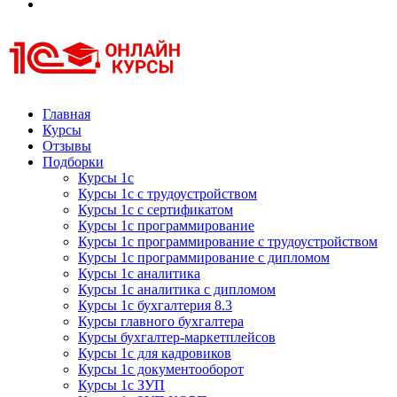
Курсы 1С
Курсы 1С официальная сертификация
Главная
Курсы
Отзывы
Подборки
Курсы 1с
Курсы 1с с трудоустройством
Курсы 1с с сертификатом
Курсы 1с программирование
Курсы 1с программирование с трудоустройством
Курсы 1с программирование с дипломом
Курсы 1с аналитика
Курсы 1с аналитика с дипломом
Курсы 1с бухгалтерия 8.3
Курсы главного бухгалтера
Курсы бухгалтер-маркетплейсов
Курсы 1с для кадровиков
Курсы 1с документооборот
Курсы 1с ЗУП