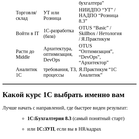
бухгалтера”
НИИДПО “УТ” /
Торговля/
УТ или
НАДПО “Розница
склад
Розница
8.3”
OTUS “Basic” /
1С-разработка
Войти в IT
Skillbox / Нетология
(база)
/ Я.Практикум
OTUS
Архитектура,
Расти до
“Оптимизация”,
оптимизация,
Middle
“DevOps”,
DevOps
“Архитектор”
Аналитик
требования, ТЗ,
Я.Практикум “1С
1С
процессы
Аналитик”
Какой курс 1С выбрать именно вам
Лучше начать с направлений, где быстрее виден результат:
1С:Бухгалтерия 8.3
(самый понятный старт)
или
1С:ЗУП
, если вы в HR/кадрах