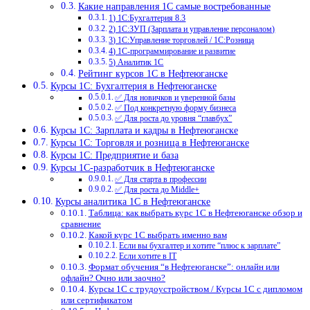
Какие направления 1С самые востребованные
1) 1С:Бухгалтерия 8.3
2) 1С:ЗУП (Зарплата и управление персоналом)
3) 1С:Управление торговлей / 1С:Розница
4) 1С-программирование и развитие
5) Аналитик 1С
Рейтинг курсов 1С в Нефтеюганске
Курсы 1С: Бухгалтерия в Нефтеюганске
✅ Для новичков и уверенной базы
✅ Под конкретную форму бизнеса
✅ Для роста до уровня “главбух”
Курсы 1С: Зарплата и кадры в Нефтеюганске
Курсы 1С: Торговля и розница в Нефтеюганске
Курсы 1С: Предприятие и база
Курсы 1С-разработчик в Нефтеюганске
✅ Для старта в профессии
✅ Для роста до Middle+
Курсы аналитика 1С в Нефтеюганске
Таблица: как выбрать курс 1С в Нефтеюганске обзор и
сравнение
Какой курс 1С выбрать именно вам
Если вы бухгалтер и хотите “плюс к зарплате”
Если хотите в IT
Формат обучения “в Нефтеюганске”: онлайн или
офлайн? Очно или заочно?
Курсы 1С с трудоустройством / Курсы 1С с дипломом
или сертификатом