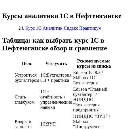
Курсы аналитика 1С в Нефтеюганске
Курс 1С Аналитик Яндекс Практикум
Таблица: как выбрать курс 1С в
Нефтеюганске обзор и сравнение
Рекомендуемые
Цель
Что учить
курсы из списка
Eduson 1С 8.3 /
Устроиться
1С:Бухгалтерия
Skillbox 1С
бухгалтером
8.3 + практика
Бухгалтерия
Eduson “Главный
1С +
бухгалтер” /
Стать
отчётность +
НИИДПО
главбухом
управленческие
“Бухгалтерия
навыки
предприятия”
НИИДПО “ЗУП” /
Кадры и
Skillbox
1С:ЗУП
зарплата
“Инструменты