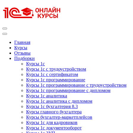
Перейти
к
содержимому
(нажмите
Enter)
Курсы 1С
Курсы 1С официальная сертификация
Главная
Курсы
Отзывы
Подборки
Курсы 1с
Курсы 1с с трудоустройством
Курсы 1с с сертификатом
Курсы 1с программирование
Курсы 1с программирование с трудоустройством
Курсы 1с программирование с дипломом
Курсы 1с аналитика
Курсы 1с аналитика с дипломом
Курсы 1с бухгалтерия 8.3
Курсы главного бухгалтера
Курсы бухгалтер-маркетплейсов
Курсы 1с для кадровиков
Курсы 1с документооборот