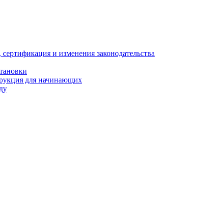
, сертификация и изменения законодательства
становки
трукция для начинающих
ду