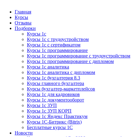
Курсы 1С
Курсы 1С официальная сертификация
Главная
Курсы
Отзывы
Подборки
Курсы 1с
Курсы 1с с трудоустройством
Курсы 1с с сертификатом
Курсы 1с программирование
Курсы 1с программирование с трудоустройством
Курсы 1с программирование с дипломом
Курсы 1с аналитика
Курсы 1с аналитика с дипломом
Курсы 1с бухгалтерия 8.3
Курсы главного бухгалтера
Курсы бухгалтер-маркетплейсов
Курсы 1с для кадровиков
Курсы 1с документооборот
Курсы 1с ЗУП
Курсы 1с ЗУП КОРП
Курсы 1с Яндекс Практикум
Курсы 1С-Битрикс (Bitrix)
Бесплатные курсы 1С
Новости