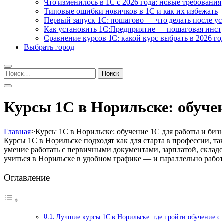
Что изменилось в 1С с 2026 года: новые требования
Типовые ошибки новичков в 1С и как их избежать
Первый запуск 1С: пошагово — что делать после у
Как установить 1С:Предприятие — пошаговая инс
Сравнение курсов 1С: какой курс выбрать в 2026 го
Выбрать город
Найти:
Курсы 1С в Норильске: обучен
Главная
>
Курсы 1С в Норильске: обучение 1С для работы и бизн
Курсы 1С в Норильске подходят как для старта в профессии, т
умение работать с первичными документами, зарплатой, склад
учиться в Норильске в удобном графике — и параллельно работ
Оглавление
Лучшие курсы 1С в Норильске: где пройти обучение 