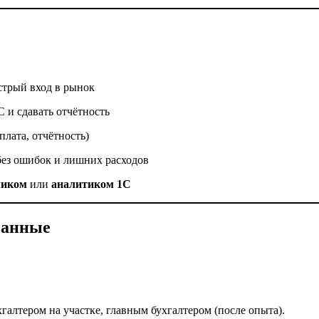
стрый вход в рынок
С и сдавать отчётность
плата, отчётность)
без ошибок и лишних расходов
чиком
или
аналитиком 1С
ванные
галтером на участке, главным бухгалтером (после опыта).