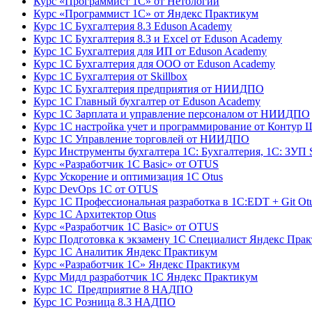
Курс «Программист 1С» от Нетологии
Курс «Программист 1С» от Яндекс Практикум
Курс 1С Бухгалтерия 8.3 Eduson Academy
Курс 1С Бухгалтерия 8.3 и Excel от Eduson Academy
Курс 1С Бухгалтерия для ИП от Eduson Academy
Курс 1С Бухгалтерия для ООО от Eduson Academy
Курс 1С Бухгалтерия от Skillbox
Курс 1С Бухгалтерия предприятия от НИИДПО
Курс 1С Главный бухгалтер от Eduson Academy
Курс 1С Зарплата и управление персоналом от НИИДПО
Курс 1С настройка учет и программирование от Контур 
Курс 1С Управление торговлей от НИИДПО
Курс Инструменты бухгалтера 1С: Бухгалтерия, 1С: ЗУП S
Курс «Разработчик 1С Basic» от OTUS
Курс Ускорение и оптимизация 1С Otus
Курс DevOps 1С от OTUS
Курс 1С Профессиональная разработка в 1С:EDT + Git Ot
Курс 1С Архитектор Otus
Курс «Разработчик 1С Basic» от OTUS
Курс Подготовка к экзамену 1С Специалист Яндекс Пра
Курс 1С Аналитик Яндекс Практикум
Курс «Разработчик 1С» Яндекс Практикум
Курс Мидл разработчик 1С Яндекс Практикум
Курс 1С Предприятие 8 НАДПО
Курс 1С Розница 8.3 НАДПО