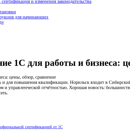
, сертификация и изменения законодательства
становки
трукция для начинающих
ду
ие 1С для работы и бизнеса: ц
еса: цены, обзор, сравнение
ак и для повышения квалификации. Норильск входит в Сибирский,
ом и управленческой отчётностью. Хорошая новость: большинст
ать.
с официальной сертификацией от 1С