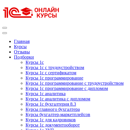
Перейти
к
содержимому
(нажмите
Enter)
Курсы 1С
Курсы 1С официальная сертификация
Главная
Курсы
Отзывы
Подборки
Курсы 1с
Курсы 1с с трудоустройством
Курсы 1с с сертификатом
Курсы 1с программирование
Курсы 1с программирование с трудоустройством
Курсы 1с программирование с дипломом
Курсы 1с аналитика
Курсы 1с аналитика с дипломом
Курсы 1с бухгалтерия 8.3
Курсы главного бухгалтера
Курсы бухгалтер-маркетплейсов
Курсы 1с для кадровиков
Курсы 1с документооборот