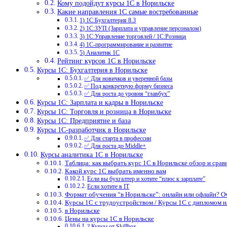
Кому подойдут курсы 1С в Норильске
Какие направления 1С самые востребованные
1) 1С:Бухгалтерия 8.3
2) 1С:ЗУП (Зарплата и управление персоналом)
3) 1С:Управление торговлей / 1С:Розница
4) 1С-программирование и развитие
5) Аналитик 1С
Рейтинг курсов 1С в Норильске
Курсы 1С: Бухгалтерия в Норильске
✅ Для новичков и уверенной базы
✅ Под конкретную форму бизнеса
✅ Для роста до уровня “главбух”
Курсы 1С: Зарплата и кадры в Норильске
Курсы 1С: Торговля и розница в Норильске
Курсы 1С: Предприятие и база
Курсы 1С-разработчик в Норильске
✅ Для старта в профессии
✅ Для роста до Middle+
Курсы аналитика 1С в Норильске
Таблица: как выбрать курс 1С в Норильске обзор и срав
Какой курс 1С выбрать именно вам
Если вы бухгалтер и хотите “плюс к зарплате”
Если хотите в IT
Формат обучения “в Норильске”: онлайн или офлайн? О
Курсы 1С с трудоустройством / Курсы 1С с дипломом 
в Норильске
Цены на курсы 1С в Норильске
? Курсы от Skillbox