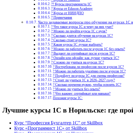
?‍? Курсы программиста 1С
? Курсы от Eduson Academy
? Курсы от НИИДПО
? Примечания
Часто задаваемые вопросы про обучение на курсах 1С 
? Что такое курсы 1С и чему на них учат?
? Можно ли пройти курсы 1С с нуля?
? Сколько длится обучение на курсах 1С?
? Сколько стоят курсы 1С?
? Какие курсы 1С лучше выбрать?
? Можно ли работать после курсов 1С без опыта?
? Выдают ли сертификат после курсов 1С?
? Онлайн или офлайн: как лучше учиться 1С?
? Сложно ли учиться на курсах 1С?
? Востребована ли профессия после курсов 1С?
? Можно ли работать удалённо после курсов 1С?
? Подойдут ли курсы 1С для смены профессии?
? Стоит ли учиться 1С в 2026–2027 году?
? Сколько времени нужно, чтобы освоить 1С?
? Можно ли учиться без опыта?
? Что важнее: сертификат или навыки?
Похожие курсы 1С:
Лучшие курсы 1С в Норильске: где про
Курс “Профессия Бухгалтер 1С” от Skillbox
Курс «Программист 1С» от Skillbox