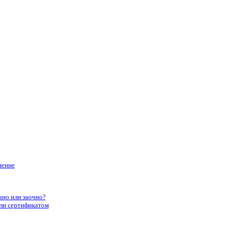
нение
чно или заочно?
или сертификатом