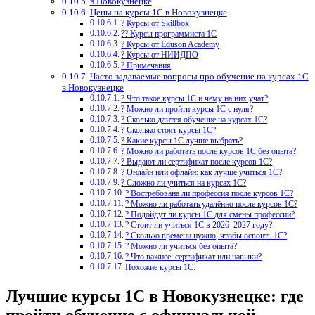
в Новокузнецке
Цены на курсы 1С в Новокузнецке
? Курсы от Skillbox
?‍? Курсы программиста 1С
? Курсы от Eduson Academy
? Курсы от НИИДПО
? Примечания
Часто задаваемые вопросы про обучение на курсах 1С
в Новокузнецке
? Что такое курсы 1С и чему на них учат?
? Можно ли пройти курсы 1С с нуля?
? Сколько длится обучение на курсах 1С?
? Сколько стоят курсы 1С?
? Какие курсы 1С лучше выбрать?
? Можно ли работать после курсов 1С без опыта?
? Выдают ли сертификат после курсов 1С?
? Онлайн или офлайн: как лучше учиться 1С?
? Сложно ли учиться на курсах 1С?
? Востребована ли профессия после курсов 1С?
? Можно ли работать удалённо после курсов 1С?
? Подойдут ли курсы 1С для смены профессии?
? Стоит ли учиться 1С в 2026–2027 году?
? Сколько времени нужно, чтобы освоить 1С?
? Можно ли учиться без опыта?
? Что важнее: сертификат или навыки?
Похожие курсы 1С:
Лучшие курсы 1С в Новокузнецке: где