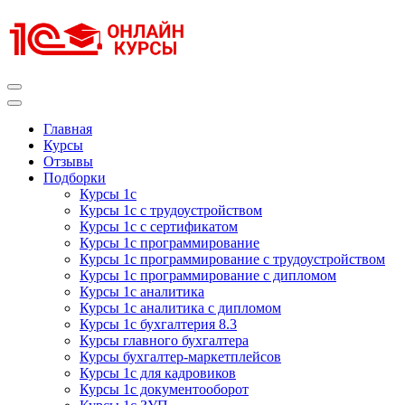
Перейти
к
содержимому
(нажмите
Enter)
Курсы 1С
Курсы 1С официальная сертификация
Главная
Курсы
Отзывы
Подборки
Курсы 1с
Курсы 1с с трудоустройством
Курсы 1с с сертификатом
Курсы 1с программирование
Курсы 1с программирование с трудоустройством
Курсы 1с программирование с дипломом
Курсы 1с аналитика
Курсы 1с аналитика с дипломом
Курсы 1с бухгалтерия 8.3
Курсы главного бухгалтера
Курсы бухгалтер-маркетплейсов
Курсы 1с для кадровиков
Курсы 1с документооборот