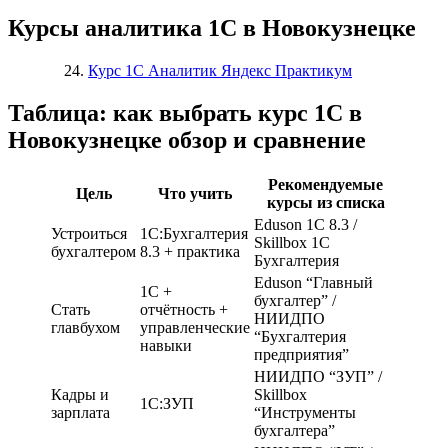
Курсы аналитика 1С в Новокузнецке
Курс 1С Аналитик Яндекс Практикум
Таблица: как выбрать курс 1С в
Новокузнецке обзор и сравнение
Рекомендуемые
Цель
Что учить
курсы из списка
Eduson 1С 8.3 /
Устроиться
1С:Бухгалтерия
Skillbox 1С
бухгалтером
8.3 + практика
Бухгалтерия
Eduson “Главный
1С +
бухгалтер” /
Стать
отчётность +
НИИДПО
главбухом
управленческие
“Бухгалтерия
навыки
предприятия”
НИИДПО “ЗУП” /
Кадры и
Skillbox
1С:ЗУП
зарплата
“Инструменты
бухгалтера”