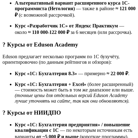
Альтернативный вариант расширенного курса 1С-
программиста (Нетология)
— также в районе
≈ 121 000
₽
(с возможной рассрочкой).
Курс «Разработчик 1C» от Яндекс Практикум
—
около
≈ 110 000-122 000 ₽
за 6 месяцев (или рассрочка).
? Курсы от
Eduson Academy
Eduson предлагает несколько программ по 1С бухучёту,
ориентировочно (по данным рейтингов и обзоров):
Курс «1С: Бухгалтерия 8.3»
— примерно
≈ 22 000 ₽
.
Курс «1С: Бухгалтерия + Excel»
(более расширенный)
— стоимость может быть в том же диапазоне или выше.
(точные цены для отдельных версий Eduson Academy
лучше уточнять на сайте, так как они обновляются).
? Курсы от
НИИДПО
Курс «1С: Бухгалтерия предприятия» / повышение
квалификации с 1С
— по некоторым источникам есть
варианты
от ~5 000 ₽ и выше
(короткие программы).