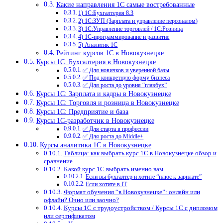
Какие направления 1С самые востребованные
1) 1С:Бухгалтерия 8.3
2) 1С:ЗУП (Зарплата и управление персоналом)
3) 1С:Управление торговлей / 1С:Розница
4) 1С-программирование и развитие
5) Аналитик 1С
Рейтинг курсов 1С в Новокузнецке
Курсы 1С: Бухгалтерия в Новокузнецке
✅ Для новичков и уверенной базы
✅ Под конкретную форму бизнеса
✅ Для роста до уровня “главбух”
Курсы 1С: Зарплата и кадры в Новокузнецке
Курсы 1С: Торговля и розница в Новокузнецке
Курсы 1С: Предприятие и база
Курсы 1С-разработчик в Новокузнецке
✅ Для старта в профессии
✅ Для роста до Middle+
Курсы аналитика 1С в Новокузнецке
Таблица: как выбрать курс 1С в Новокузнецке обзор и
сравнение
Какой курс 1С выбрать именно вам
Если вы бухгалтер и хотите “плюс к зарплате”
Если хотите в IT
Формат обучения “в Новокузнецке”: онлайн или
офлайн? Очно или заочно?
Курсы 1С с трудоустройством / Курсы 1С с дипломом
или сертификатом