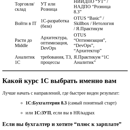
НИИДПО “УТ” /
Торговля/
УТ или
НАДПО “Розница
склад
Розница
8.3”
OTUS “Basic” /
1С-разработка
Войти в IT
Skillbox / Нетология
(база)
/ Я.Практикум
OTUS
Архитектура,
Расти до
“Оптимизация”,
оптимизация,
Middle
“DevOps”,
DevOps
“Архитектор”
Аналитик
требования, ТЗ,
Я.Практикум “1С
1С
процессы
Аналитик”
Какой курс 1С выбрать именно вам
Лучше начать с направлений, где быстрее виден результат:
1С:Бухгалтерия 8.3
(самый понятный старт)
или
1С:ЗУП
, если вы в HR/кадрах
Если вы бухгалтер и хотите “плюс к зарплате”