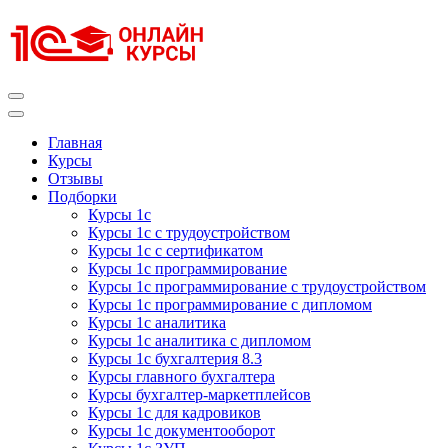
Перейти
к
содержимому
(нажмите
Enter)
Курсы 1С
Курсы 1С официальная сертификация
Главная
Курсы
Отзывы
Подборки
Курсы 1с
Курсы 1с с трудоустройством
Курсы 1с с сертификатом
Курсы 1с программирование
Курсы 1с программирование с трудоустройством
Курсы 1с программирование с дипломом
Курсы 1с аналитика
Курсы 1с аналитика с дипломом
Курсы 1с бухгалтерия 8.3
Курсы главного бухгалтера
Курсы бухгалтер-маркетплейсов
Курсы 1с для кадровиков
Курсы 1с документооборот