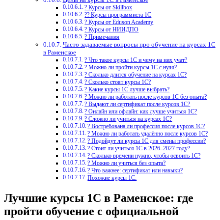
? Курсы от Skillbox
?‍? Курсы программиста 1С
? Курсы от Eduson Academy
? Курсы от НИИДПО
? Примечания
Часто задаваемые вопросы про обучение на курсах 1С
в Раменское
? Что такое курсы 1С и чему на них учат?
? Можно ли пройти курсы 1С с нуля?
? Сколько длится обучение на курсах 1С?
? Сколько стоят курсы 1С?
? Какие курсы 1С лучше выбрать?
? Можно ли работать после курсов 1С без опыта?
? Выдают ли сертификат после курсов 1С?
? Онлайн или офлайн: как лучше учиться 1С?
? Сложно ли учиться на курсах 1С?
? Востребована ли профессия после курсов 1С?
? Можно ли работать удалённо после курсов 1С?
? Подойдут ли курсы 1С для смены профессии?
? Стоит ли учиться 1С в 2026–2027 году?
? Сколько времени нужно, чтобы освоить 1С?
? Можно ли учиться без опыта?
? Что важнее: сертификат или навыки?
Похожие курсы 1С:
Лучшие курсы 1С в Раменское: где
пройти обучение с официальной