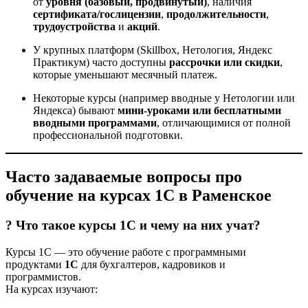
от
уровня (базовый, продвинутый)
, наличия
сертификата/гослицензии
,
продолжительности
,
трудоустройства
и
акций
.
У крупных платформ (Skillbox, Нетология, Яндекс
Практикум) часто доступны
рассрочки или скидки
,
которые уменьшают месячный платеж.
Некоторые курсы (например вводные у Нетологии или
Яндекса) бывают
мини-уроками или бесплатными
вводными программами
, отличающимися от полной
профессиональной подготовки.
Часто задаваемые вопросы про
обучение на курсах 1С в Раменское
? Что такое курсы 1С и чему на них учат?
Курсы 1С — это обучение работе с программными
продуктами
1С
для бухгалтеров, кадровиков и
программистов.
На курсах изучают: