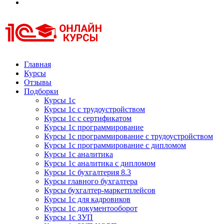
Курсы 1С
Курсы 1С официальная сертификация
Главная
Курсы
Отзывы
Подборки
Курсы 1с
Курсы 1с с трудоустройством
Курсы 1с с сертификатом
Курсы 1с программирование
Курсы 1с программирование с трудоустройством
Курсы 1с программирование с дипломом
Курсы 1с аналитика
Курсы 1с аналитика с дипломом
Курсы 1с бухгалтерия 8.3
Курсы главного бухгалтера
Курсы бухгалтер-маркетплейсов
Курсы 1с для кадровиков
Курсы 1с документооборот
Курсы 1с ЗУП