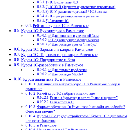
1) 1С:Бухгалтерия 8.3
2) 1С:ЗУП (Зарплата и управление персоналом)
3) 1С:Управление торговлей / 1С:Розница
4) 1С-программирование и развитие
5) Аналитик 1С
Рейтинг курсов 1С в Раменское
Курсы 1С: Бухгалтерия в Раменское
✅ Для новичков и уверенной базы
✅ Под конкретную форму бизнеса
✅ Для роста до уровня “главбух”
Курсы 1С: Зарплата и кадры в Раменское
Курсы 1С: Торговля и розница в Раменское
Курсы 1С: Предприятие и база
Курсы 1С-разработчик в Раменское
✅ Для старта в профессии
✅ Для роста до Middle+
Курсы аналитика 1С в Раменское
Таблица: как выбрать курс 1С в Раменское обзор и
сравнение
Какой курс 1С выбрать именно вам
Если вы бухгалтер и хотите “плюс к зарплате”
Если хотите в IT
Формат обучения “в Раменское”: онлайн или офлайн?
Очно или заочно?
Курсы 1С с трудоустройством / Курсы 1С с дипломом
или сертификатом
в Раменское
Цены на курсы 1С в Раменское