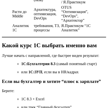
/ Я.Практикум
OTUS
Архитектура,
Расти до
“Оптимизация”,
оптимизация,
Middle
“DevOps”,
DevOps
“Архитектор”
Аналитик
требования, ТЗ,
Я.Практикум “1С
1С
процессы
Аналитик”
Какой курс 1С выбрать именно вам
Лучше начать с направлений, где быстрее виден результат:
1С:Бухгалтерия 8.3
(самый понятный старт)
или
1С:ЗУП
, если вы в HR/кадрах
Если вы бухгалтер и хотите “плюс к зарплате”
Берите:
1С 8.3 + Excel
или трек “Главный бухгалтер”