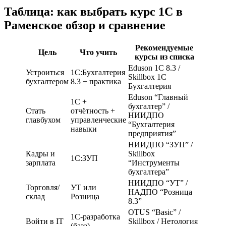
Таблица: как выбрать курс 1С в
Раменское обзор и сравнение
Рекомендуемые
Цель
Что учить
курсы из списка
Eduson 1С 8.3 /
Устроиться
1С:Бухгалтерия
Skillbox 1С
бухгалтером
8.3 + практика
Бухгалтерия
Eduson “Главный
1С +
бухгалтер” /
Стать
отчётность +
НИИДПО
главбухом
управленческие
“Бухгалтерия
навыки
предприятия”
НИИДПО “ЗУП” /
Кадры и
Skillbox
1С:ЗУП
зарплата
“Инструменты
бухгалтера”
НИИДПО “УТ” /
Торговля/
УТ или
НАДПО “Розница
склад
Розница
8.3”
OTUS “Basic” /
1С-разработка
Войти в IT
Skillbox / Нетология
(база)