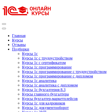
Перейти
к
содержимому
(нажмите
Enter)
Курсы 1С
Курсы 1С официальная сертификация
Главная
Курсы
Отзывы
Подборки
Курсы 1с
Курсы 1с с трудоустройством
Курсы 1с с сертификатом
Курсы 1с программирование
Курсы 1с программирование с трудоустройством
Курсы 1с программирование с дипломом
Курсы 1с аналитика
Курсы 1с аналитика с дипломом
Курсы 1с бухгалтерия 8.3
Курсы главного бухгалтера
Курсы бухгалтер-маркетплейсов
Курсы 1с для кадровиков
Курсы 1с документооборот