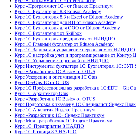
Курс «Программист 1С» от Нетологии
Курс «Программист 1С» от Яндекс Практикум
Курс 1С Бухгалтерия 8.3 Eduson Academy
Курс 1С Бухгалтерия 8.3 и Excel от Eduson Academy
Курс 1С Бухгалтерия для ИП от Eduson Academy
Курс 1С Бухгалтерия для ООО от Eduson Academy
Курс 1С Бухгалтерия от Skillbox
Курс 1С Бухгалтерия предприятия от НИИДПО
Курс 1С Главный бухгалтер от Eduson Academy
Курс 1С Зарплата и управление персоналом от НИИДПО
Курс 1С настройка учет и программирование от Контур 
Курс 1С Управление торговлей от НИИДПО
Курс Инструменты бухгалтера 1С: Бухгалтерия, 1С: ЗУП S
Курс «Разработчик 1С Basic» от OTUS
Курс Ускорение и оптимизация 1С Otus
Курс DevOps 1С от OTUS
Курс 1С Профессиональная разработка в 1С:EDT + Git Ot
Курс 1С Архитектор Otus
Курс «Разработчик 1С Basic» от OTUS
Курс Подготовка к экзамену 1С Специалист Яндекс Пра
Курс 1С Аналитик Яндекс Практикум
Курс «Разработчик 1С» Яндекс Практикум
Курс Мидл разработчик 1С Яндекс Практикум
Курс 1С Предприятие 8 НАДПО
Курс 1С Розница 8.3 НАДПО