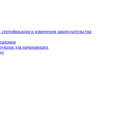
, сертификация и изменения законодательства
становки
трукция для начинающих
ду