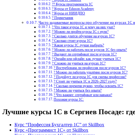
?‍? Курсы программиста 1С
? Курсы от Eduson Academy
? Курсы от НИИДПО
? Примечания
Часто задаваемые вопросы про обучение на курсах 1С 
? Что такое курсы 1С и чему на них учат?
? Можно ли пройти курсы 1С с нуля?
? Сколько длится обучение на курсах 1С?
? Сколько стоят курсы 1С?
? Какие курсы 1С лучше выбрать?
? Можно ли работать после курсов 1С без опыта?
? Выдают ли сертификат после курсов 1С?
? Онлайн или офлайн: как лучше учиться 1С?
? Сложно ли учиться на курсах 1С?
? Востребована ли профессия после курсов 1С?
? Можно ли работать удалённо после курсов 1С?
? Подойдут ли курсы 1С для смены профессии?
? Стоит ли учиться 1С в 2026–2027 году?
? Сколько времени нужно, чтобы освоить 1С?
? Можно ли учиться без опыта?
? Что важнее: сертификат или навыки?
Похожие курсы 1С:
Лучшие курсы 1С в Сергиев Посаде: гд
Курс “Профессия Бухгалтер 1С” от Skillbox
Курс «Программист 1С» от Skillbox