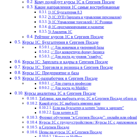
Кому подойдут курсы 1С в Сергиев Посаде
Какие направления 1С самые востребованные
1) 1С:Бухгалтерия 8.3
2) 1С:ЗУП (Зарплата и управление персоналом)
3) 1С:Управление торговлей / 1С:Розница
4) 1С-программирование и развитие
5) Аналитик 1С
Рейтинг курсов 1С в Сергиев Посаде
Курсы 1С: Бухгалтерия в Сергиев Посаде
✅ Для новичков и уверенной базы
✅ Под конкретную форму бизнеса
✅ Для роста до уровня “главбух”
Курсы 1С: Зарплата и кадры в Сергиев Посаде
Курсы 1С: Торговля и розница в Сергиев Посаде
Курсы 1С: Предприятие и база
Курсы 1С-разработчик в Сергиев Посаде
✅ Для старта в профессии
✅ Для роста до Middle+
Курсы аналитика 1С в Сергиев Посаде
Таблица: как выбрать курс 1С в Сергиев Посаде обзор и
Какой курс 1С выбрать именно вам
Если вы бухгалтер и хотите “плюс к зарплате”
Если хотите в IT
Формат обучения “в Сергиев Посаде”: онлайн или офла
Курсы 1С с трудоустройством / Курсы 1С с дипломом 
в Сергиев Посаде
Цены на курсы 1С в Сергиев Посаде
? Курсы от Skillbox