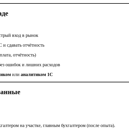
аде
стрый вход в рынок
С и сдавать отчётность
плата, отчётность)
без ошибок и лишних расходов
чиком
или
аналитиком 1С
ванные
галтером на участке, главным бухгалтером (после опыта).