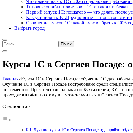
Что изменилось в 1С с 2026 года: новые требования
Типовые ошибки новичков в 1С и как их избежать
Первый запуск 1С: пошагово — что делать после у
Как установить 1С:Предприятие — пошаговая инс
Сравнение курсов 1С: какой курс выбрать в 2026 го
Выбрать город
Найти:
Курсы 1С в Сергиев Посаде: о
Главная
>
Курсы 1С в Сергиев Посаде: обучение 1С для работы и
Обучение 1С в Сергиев Посаде востребовано среди специалист
повсеместно. Практические навыки по Бухгалтерии, ЗУП и то
проходят
онлайн
, поэтому вы можете учиться в Сергиев Посад
Оглавление
Лучшие курсы 1С в Сергиев Посаде: где пройти обуче