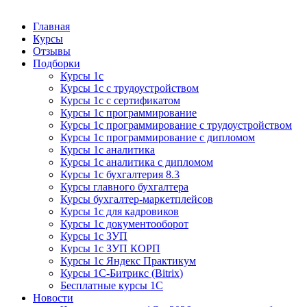
Курсы 1С
Курсы 1С официальная сертификация
Главная
Курсы
Отзывы
Подборки
Курсы 1с
Курсы 1с с трудоустройством
Курсы 1с с сертификатом
Курсы 1с программирование
Курсы 1с программирование с трудоустройством
Курсы 1с программирование с дипломом
Курсы 1с аналитика
Курсы 1с аналитика с дипломом
Курсы 1с бухгалтерия 8.3
Курсы главного бухгалтера
Курсы бухгалтер-маркетплейсов
Курсы 1с для кадровиков
Курсы 1с документооборот
Курсы 1с ЗУП
Курсы 1с ЗУП КОРП
Курсы 1с Яндекс Практикум
Курсы 1С-Битрикс (Bitrix)
Бесплатные курсы 1С
Новости