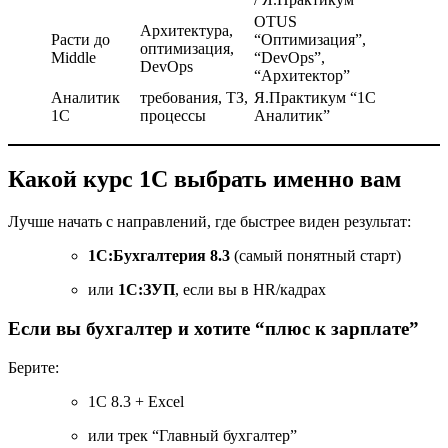
OTUS
Архитектура,
Расти до
“Оптимизация”,
оптимизация,
Middle
“DevOps”,
DevOps
“Архитектор”
Аналитик
требования, ТЗ,
Я.Практикум “1С
1С
процессы
Аналитик”
Какой курс 1С выбрать именно вам
Лучше начать с направлений, где быстрее виден результат:
1С:Бухгалтерия 8.3
(самый понятный старт)
или
1С:ЗУП
, если вы в HR/кадрах
Если вы бухгалтер и хотите “плюс к зарплате”
Берите:
1С 8.3 + Excel
или трек “Главный бухгалтер”