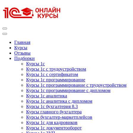
Перейти
к
содержимому
(нажмите
Enter)
Курсы 1С
Курсы 1С официальная сертификация
Главная
Курсы
Отзывы
Подборки
Курсы 1с
Курсы 1с с трудоустройством
Курсы 1с с сертификатом
Курсы 1с программирование
Курсы 1с программирование с трудоустройством
Курсы 1с программирование с дипломом
Курсы 1с аналитика
Курсы 1с аналитика с дипломом
Курсы 1с бухгалтерия 8.3
Курсы главного бухгалтера
Курсы бухгалтер-маркетплейсов
Курсы 1с для кадровиков
Курсы 1с документооборот