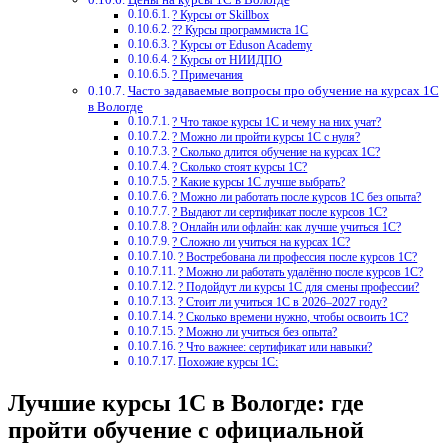
? Курсы от Skillbox
?‍? Курсы программиста 1С
? Курсы от Eduson Academy
? Курсы от НИИДПО
? Примечания
Часто задаваемые вопросы про обучение на курсах 1С
в Вологде
? Что такое курсы 1С и чему на них учат?
? Можно ли пройти курсы 1С с нуля?
? Сколько длится обучение на курсах 1С?
? Сколько стоят курсы 1С?
? Какие курсы 1С лучше выбрать?
? Можно ли работать после курсов 1С без опыта?
? Выдают ли сертификат после курсов 1С?
? Онлайн или офлайн: как лучше учиться 1С?
? Сложно ли учиться на курсах 1С?
? Востребована ли профессия после курсов 1С?
? Можно ли работать удалённо после курсов 1С?
? Подойдут ли курсы 1С для смены профессии?
? Стоит ли учиться 1С в 2026–2027 году?
? Сколько времени нужно, чтобы освоить 1С?
? Можно ли учиться без опыта?
? Что важнее: сертификат или навыки?
Похожие курсы 1С:
Лучшие курсы 1С в Вологде: где
пройти обучение с официальной