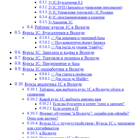
1) 1С:Бухгалтерия 8.3
2) 1С:ЗУП (Зарплата и управление персоналом)
3) 1С:Управление торговлей / 1С:Розница
4) 1С-программирование и развитие
5) Аналитик 1С
Рейтинг курсов 1С в Вологде
Курсы 1С: Бухгалтерия в Вологде
✅ Для новичков и уверенной базы
✅ Под конкретную форму бизнеса
✅ Для роста до уровня “главбух”
Курсы 1С: Зарплата и кадры в Вологде
Курсы 1С: Торговля и розница в Вологде
Курсы 1С: Предприятие и база
Курсы 1С-разработчик в Вологде
✅ Для старта в профессии
✅ Для роста до Middle+
Курсы аналитика 1С в Вологде
Таблица: как выбрать курс 1С в Вологде обзор и
сравнение
Какой курс 1С выбрать именно вам
Если вы бухгалтер и хотите “плюс к зарплате”
Если хотите в IT
Формат обучения “в Вологде”: онлайн или офлайн?
Очно или заочно?
Курсы 1С с трудоустройством / Курсы 1С с дипломом
или сертификатом
в Вологде
Цены на курсы 1С в Вологде