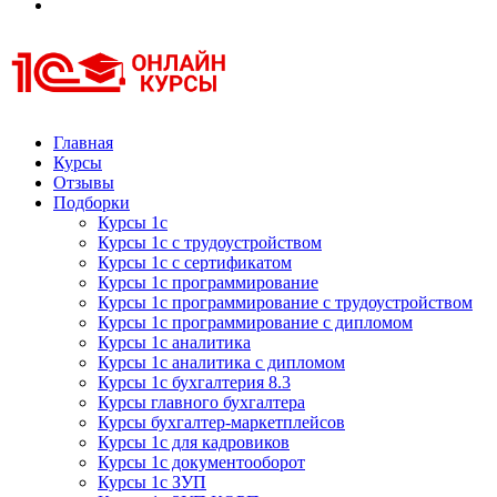
Курсы 1С
Курсы 1С официальная сертификация
Главная
Курсы
Отзывы
Подборки
Курсы 1с
Курсы 1с с трудоустройством
Курсы 1с с сертификатом
Курсы 1с программирование
Курсы 1с программирование с трудоустройством
Курсы 1с программирование с дипломом
Курсы 1с аналитика
Курсы 1с аналитика с дипломом
Курсы 1с бухгалтерия 8.3
Курсы главного бухгалтера
Курсы бухгалтер-маркетплейсов
Курсы 1с для кадровиков
Курсы 1с документооборот
Курсы 1с ЗУП