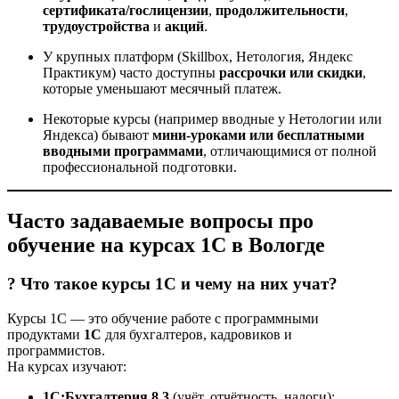
сертификата/гослицензии
,
продолжительности
,
трудоустройства
и
акций
.
У крупных платформ (Skillbox, Нетология, Яндекс
Практикум) часто доступны
рассрочки или скидки
,
которые уменьшают месячный платеж.
Некоторые курсы (например вводные у Нетологии или
Яндекса) бывают
мини-уроками или бесплатными
вводными программами
, отличающимися от полной
профессиональной подготовки.
Часто задаваемые вопросы про
обучение на курсах 1С в Вологде
? Что такое курсы 1С и чему на них учат?
Курсы 1С — это обучение работе с программными
продуктами
1С
для бухгалтеров, кадровиков и
программистов.
На курсах изучают:
1С:Бухгалтерия 8.3
(учёт, отчётность, налоги);