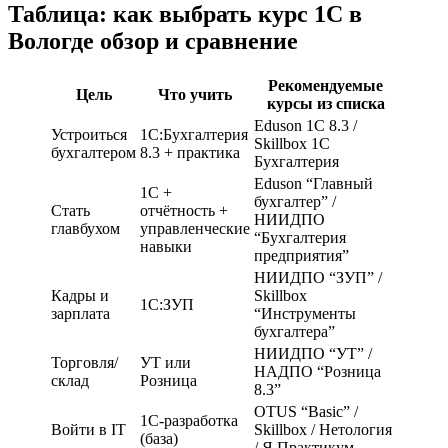
Таблица: как выбрать курс 1С в
Вологде обзор и сравнение
Рекомендуемые
Цель
Что учить
курсы из списка
Eduson 1С 8.3 /
Устроиться
1С:Бухгалтерия
Skillbox 1С
бухгалтером
8.3 + практика
Бухгалтерия
Eduson “Главный
1С +
бухгалтер” /
Стать
отчётность +
НИИДПО
главбухом
управленческие
“Бухгалтерия
навыки
предприятия”
НИИДПО “ЗУП” /
Кадры и
Skillbox
1С:ЗУП
зарплата
“Инструменты
бухгалтера”
НИИДПО “УТ” /
Торговля/
УТ или
НАДПО “Розница
склад
Розница
8.3”
OTUS “Basic” /
1С-разработка
Войти в IT
Skillbox / Нетология
(база)
/ Я.Практикум