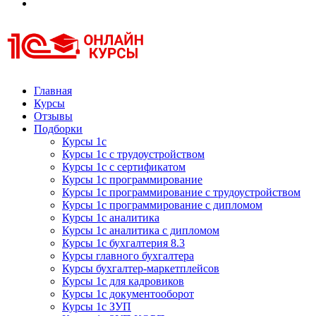
Курсы 1С
Курсы 1С официальная сертификация
Главная
Курсы
Отзывы
Подборки
Курсы 1с
Курсы 1с с трудоустройством
Курсы 1с с сертификатом
Курсы 1с программирование
Курсы 1с программирование с трудоустройством
Курсы 1с программирование с дипломом
Курсы 1с аналитика
Курсы 1с аналитика с дипломом
Курсы 1с бухгалтерия 8.3
Курсы главного бухгалтера
Курсы бухгалтер-маркетплейсов
Курсы 1с для кадровиков
Курсы 1с документооборот
Курсы 1с ЗУП