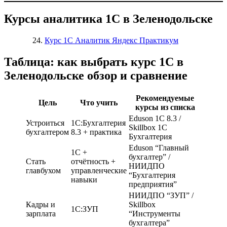
Курсы аналитика 1С в Зеленодольске
Курс 1С Аналитик Яндекс Практикум
Таблица: как выбрать курс 1С в
Зеленодольске обзор и сравнение
Рекомендуемые
Цель
Что учить
курсы из списка
Eduson 1С 8.3 /
Устроиться
1С:Бухгалтерия
Skillbox 1С
бухгалтером
8.3 + практика
Бухгалтерия
Eduson “Главный
1С +
бухгалтер” /
Стать
отчётность +
НИИДПО
главбухом
управленческие
“Бухгалтерия
навыки
предприятия”
НИИДПО “ЗУП” /
Кадры и
Skillbox
1С:ЗУП
зарплата
“Инструменты
бухгалтера”