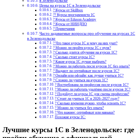
в Зеленодольске
Цены на курсы 1С в Зеленодольске
? Курсы от Skillbox
?‍? Курсы программиста 1С
? Курсы от Eduson Academy
? Курсы от НИИДПО
? Примечания
Часто задаваемые вопросы про обучение на курсах 1С
в Зеленодольске
? Что такое курсы 1С и чему на них учат?
? Можно ли пройти курсы 1С с нуля?
? Сколько длится обучение на курсах 1С?
? Сколько стоят курсы 1С?
? Какие курсы 1С лучше выбрать?
? Можно ли работать после курсов 1С без опыта?
? Выдают ли сертификат после курсов 1С?
? Онлайн или офлайн: как лучше учиться 1С?
? Сложно ли учиться на курсах 1С?
? Востребована ли профессия после курсов 1С?
? Можно ли работать удалённо после курсов 1С?
? Подойдут ли курсы 1С для смены профессии?
? Стоит ли учиться 1С в 2026–2027 году?
? Сколько времени нужно, чтобы освоить 1С?
? Можно ли учиться без опыта?
? Что важнее: сертификат или навыки?
Похожие курсы 1С:
Лучшие курсы 1С в Зеленодольске: где