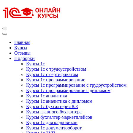
Перейти
к
содержимому
(нажмите
Enter)
Курсы 1С
Курсы 1С официальная сертификация
Главная
Курсы
Отзывы
Подборки
Курсы 1с
Курсы 1с с трудоустройством
Курсы 1с с сертификатом
Курсы 1с программирование
Курсы 1с программирование с трудоустройством
Курсы 1с программирование с дипломом
Курсы 1с аналитика
Курсы 1с аналитика с дипломом
Курсы 1с бухгалтерия 8.3
Курсы главного бухгалтера
Курсы бухгалтер-маркетплейсов
Курсы 1с для кадровиков
Курсы 1с документооборот