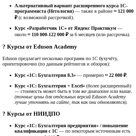
Альтернативный вариант расширенного курса 1С-
программиста (Нетология)
— также в районе
≈ 121 000
₽
(с возможной рассрочкой).
Курс «Разработчик 1C» от Яндекс Практикум
—
около
≈ 110 000-122 000 ₽
за 6 месяцев (или рассрочка).
? Курсы от
Eduson Academy
Eduson предлагает несколько программ по 1С бухучёту,
ориентировочно (по данным рейтингов и обзоров):
Курс «1С: Бухгалтерия 8.3»
— примерно
≈ 22 000 ₽
.
Курс «1С: Бухгалтерия + Excel»
(более расширенный)
— стоимость может быть в том же диапазоне или выше.
(точные цены для отдельных версий Eduson Academy
лучше уточнять на сайте, так как они обновляются).
? Курсы от
НИИДПО
Курс «1С: Бухгалтерия предприятия» / повышение
квалификации с 1С
— по некоторым источникам есть