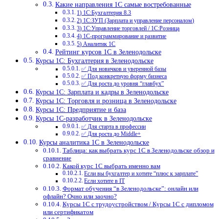
Какие направления 1С самые востребованные
1) 1С:Бухгалтерия 8.3
2) 1С:ЗУП (Зарплата и управление персоналом)
3) 1С:Управление торговлей / 1С:Розница
4) 1С-программирование и развитие
5) Аналитик 1С
Рейтинг курсов 1С в Зеленодольске
Курсы 1С: Бухгалтерия в Зеленодольске
✅ Для новичков и уверенной базы
✅ Под конкретную форму бизнеса
✅ Для роста до уровня “главбух”
Курсы 1С: Зарплата и кадры в Зеленодольске
Курсы 1С: Торговля и розница в Зеленодольске
Курсы 1С: Предприятие и база
Курсы 1С-разработчик в Зеленодольске
✅ Для старта в профессии
✅ Для роста до Middle+
Курсы аналитика 1С в Зеленодольске
Таблица: как выбрать курс 1С в Зеленодольске обзор и
сравнение
Какой курс 1С выбрать именно вам
Если вы бухгалтер и хотите “плюс к зарплате”
Если хотите в IT
Формат обучения “в Зеленодольске”: онлайн или
офлайн? Очно или заочно?
Курсы 1С с трудоустройством / Курсы 1С с дипломом
или сертификатом