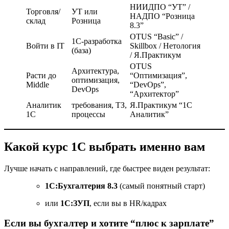
НИИДПО “УТ” /
Торговля/
УТ или
НАДПО “Розница
склад
Розница
8.3”
OTUS “Basic” /
1С-разработка
Войти в IT
Skillbox / Нетология
(база)
/ Я.Практикум
OTUS
Архитектура,
Расти до
“Оптимизация”,
оптимизация,
Middle
“DevOps”,
DevOps
“Архитектор”
Аналитик
требования, ТЗ,
Я.Практикум “1С
1С
процессы
Аналитик”
Какой курс 1С выбрать именно вам
Лучше начать с направлений, где быстрее виден результат:
1С:Бухгалтерия 8.3
(самый понятный старт)
или
1С:ЗУП
, если вы в HR/кадрах
Если вы бухгалтер и хотите “плюс к зарплате”