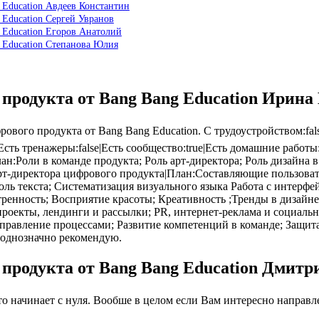
 Education Авдеев Константин
 Education Сергей Увранов
 Education Егоров Анатолий
 Education Степанова Юлия
 продукта от Bang Bang Education Ирина
вого продукта от Bang Bang Education. С трудоустройством:fa
Есть тренажеры:false|Есть сообщество:true|Есть домашние работы
лан:Роли в команде продукта; Роль арт-директора; Роль дизайна
рт-директора цифрового продукта|План:Составляющие пользоват
ь текста; Систематизация визуального языка Работа с интерфе
отренность; Восприятие красоты; Креативность ;Тренды в дизай
роекты, лендинги и рассылки; PR, интернет-реклама и социал
равление процессами; Развитие компетенций в команде; Защита
 однозначно рекомендую.
 продукта от Bang Bang Education Дмитр
 начинает с нуля. Вообше в целом если Вам интересно направлен