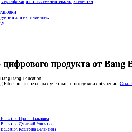
, сертификация и изменения законодательства
становки
трукция для начинающих
ду
 цифрового продукта от Bang B
Bang Bang Education
g Education от реальных учеников проходивших обучение.
Ссылк
 Education Ирина Большова
g Education Дмитрий Уливанов
 Education Кошерева Валентина