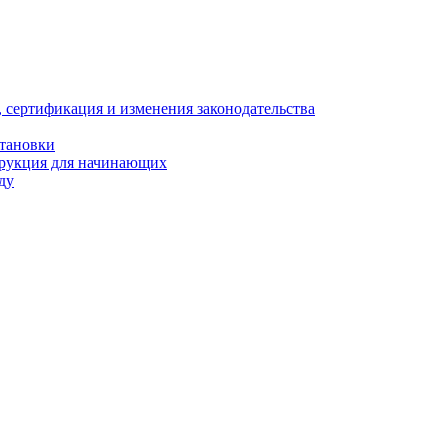
, сертификация и изменения законодательства
становки
трукция для начинающих
ду