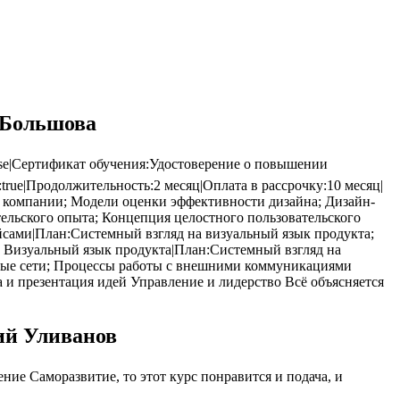
 Большова
lse|Сертификат обучения:Удостоверение о повышении
:true|Продолжительность:2 месяц|Оплата в рассрочку:10 месяц|
 в компании; Модели оценки эффективности дизайна; Дизайн-
ельского опыта; Концепция целостного пользовательского
йсами|План:Системный взгляд на визуальный язык продукта;
не Визуальный язык продукта|План:Системный взгляд на
ьные сети; Процессы работы с внешними коммуникациями
 и презентация идей Управление и лидерство Всё объясняется
ий Уливанов
ие Саморазвитие, то этот курс понравится и подача, и