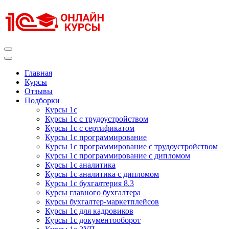
Перейти
к
содержимому
(нажмите
Enter)
Курсы 1С
Курсы 1С официальная сертификация
Главная
Курсы
Отзывы
Подборки
Курсы 1с
Курсы 1с с трудоустройством
Курсы 1с с сертификатом
Курсы 1с программирование
Курсы 1с программирование с трудоустройством
Курсы 1с программирование с дипломом
Курсы 1с аналитика
Курсы 1с аналитика с дипломом
Курсы 1с бухгалтерия 8.3
Курсы главного бухгалтера
Курсы бухгалтер-маркетплейсов
Курсы 1с для кадровиков
Курсы 1с документооборот