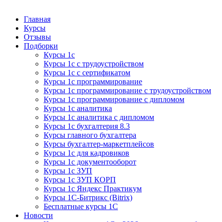
Курсы 1С
Курсы 1С официальная сертификация
Главная
Курсы
Отзывы
Подборки
Курсы 1с
Курсы 1с с трудоустройством
Курсы 1с с сертификатом
Курсы 1с программирование
Курсы 1с программирование с трудоустройством
Курсы 1с программирование с дипломом
Курсы 1с аналитика
Курсы 1с аналитика с дипломом
Курсы 1с бухгалтерия 8.3
Курсы главного бухгалтера
Курсы бухгалтер-маркетплейсов
Курсы 1с для кадровиков
Курсы 1с документооборот
Курсы 1с ЗУП
Курсы 1с ЗУП КОРП
Курсы 1с Яндекс Практикум
Курсы 1С-Битрикс (Bitrix)
Бесплатные курсы 1С
Новости