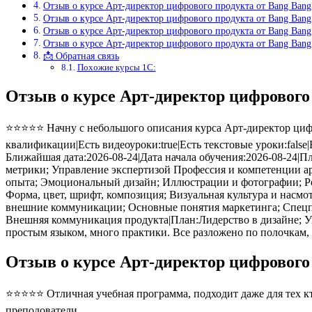
Отзыв о курсе Арт-директор цифрового продукта от Bang Bang
Отзыв о курсе Арт-директор цифрового продукта от Bang Bang
Отзыв о курсе Арт-директор цифрового продукта от Bang Bang
Отзыв о курсе Арт-директор цифрового продукта от Bang Bang
📩 Обратная связь
Похожие курсы 1С:
Отзыв о курсе Арт-директор цифрового
⭐⭐⭐⭐⭐ Начну с небольшого описания курса Арт-директор цифро
квалификации|Есть видеоуроки:true|Есть текстовые уроки:false|
Ближайшая дата:2026-08-24|Дата начала обучения:2026-08-24|П
метрики; Управление экспертизой Профессия и компетенции а
опыта; Эмоциональный дизайн; Иллюстрации и фотографии; Рол
Форма, цвет, шрифт, композиция; Визуальная культура и насм
внешние коммуникации; Основные понятия маркетинга; Спецп
Внешняя коммуникация продукта|План:Лидерство в дизайне; Уп
простым языком, много практики. Все разложено по полочкам,
Отзыв о курсе Арт-директор цифрового
⭐⭐⭐⭐⭐ Отличная учебная программа, подходит даже для тех кто
преподователи.