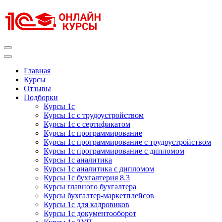
Перейти
к
содержимому
(нажмите
Enter)
Курсы 1С
Курсы 1С официальная сертификация
Главная
Курсы
Отзывы
Подборки
Курсы 1с
Курсы 1с с трудоустройством
Курсы 1с с сертификатом
Курсы 1с программирование
Курсы 1с программирование с трудоустройством
Курсы 1с программирование с дипломом
Курсы 1с аналитика
Курсы 1с аналитика с дипломом
Курсы 1с бухгалтерия 8.3
Курсы главного бухгалтера
Курсы бухгалтер-маркетплейсов
Курсы 1с для кадровиков
Курсы 1с документооборот