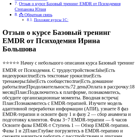
Отзыв о курсе Базовый тренинг EMDR от Психодемия
Степанова Юлия
📩 Обратная связь
Похожие курсы 1С:
Отзыв о курсе Базовый тренинг
EMDR от Психодемия Ирина
Большова
⭐⭐⭐⭐⭐ Начну с небольшого описания курса Базовый тренинг
EMDR от Психодемия. С трудоустройством:false|Есть
видеоуроки:true|Есть текстовые уроки:true|Есть
тренажеры:false|Есть сообщество:true|Есть домашние
работы:true|Продолжительность:72 день|Оплата в рассрочку:18
месяц|План:Подключитесь к платформе, познакомитесь,
обсудите организационные моменты. Вводная встреча|
План:Познакомитесь с EMDR-терапией. Изучите модель
адаптивной переработки информации (АПИ), узнаете 8 фаз
EMDR-терапии и освоите фазу 1 и фазу 2 — сбор анамнеза и
подготовку клиентов. Фазы 3−7 EMDR-терапии — 6 часов
Освоите фазы EMDR-т Ступень 1 — Обзор EMDR-терапии.
Фазы 1 и 2|План:Глубже погрузитесь в EMDR-терапию и
сможете научиться работать с расстройствами и другими