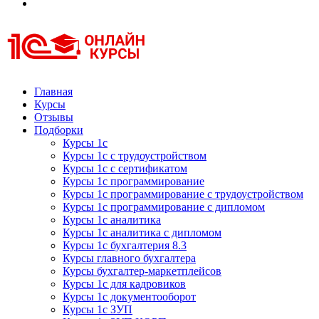
Курсы 1С
Курсы 1С официальная сертификация
Главная
Курсы
Отзывы
Подборки
Курсы 1с
Курсы 1с с трудоустройством
Курсы 1с с сертификатом
Курсы 1с программирование
Курсы 1с программирование с трудоустройством
Курсы 1с программирование с дипломом
Курсы 1с аналитика
Курсы 1с аналитика с дипломом
Курсы 1с бухгалтерия 8.3
Курсы главного бухгалтера
Курсы бухгалтер-маркетплейсов
Курсы 1с для кадровиков
Курсы 1с документооборот
Курсы 1с ЗУП