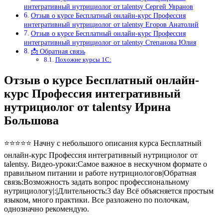
интегративный нутрициолог от talentsy Сергей Увранов
Отзыв о курсе Бесплатный онлайн-курс Профессия
интегративный нутрициолог от talentsy Егоров Анатолий
Отзыв о курсе Бесплатный онлайн-курс Профессия
интегративный нутрициолог от talentsy Степанова Юлия
📩 Обратная связь
Похожие курсы 1С:
Отзыв о курсе Бесплатный онлайн-
курс Профессия интегративный
нутрициолог от talentsy Ирина
Большова
⭐⭐⭐⭐⭐ Начну с небольшого описания курса Бесплатный
онлайн-курс Профессия интегративный нутрициолог от
talentsy. Видео-уроки:Самое важное в нескучном формате о
правильном питании и работе нутрициологов|Обратная
связь:Возможность задать вопрос профессиональному
нутрициологу|:|Длительность:3 day Всё объясняется простым
языком, много практики. Все разложено по полочкам,
однозначно рекомендую.