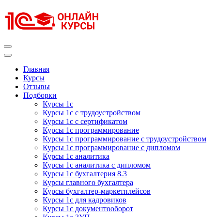
Перейти
к
содержимому
(нажмите
Enter)
Курсы 1С
Курсы 1С официальная сертификация
Главная
Курсы
Отзывы
Подборки
Курсы 1с
Курсы 1с с трудоустройством
Курсы 1с с сертификатом
Курсы 1с программирование
Курсы 1с программирование с трудоустройством
Курсы 1с программирование с дипломом
Курсы 1с аналитика
Курсы 1с аналитика с дипломом
Курсы 1с бухгалтерия 8.3
Курсы главного бухгалтера
Курсы бухгалтер-маркетплейсов
Курсы 1с для кадровиков
Курсы 1с документооборот