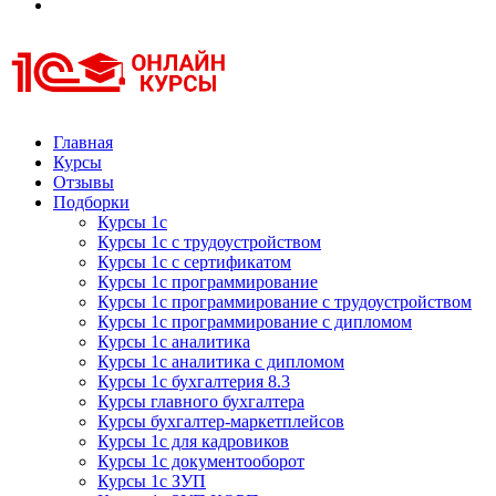
Курсы 1С
Курсы 1С официальная сертификация
Главная
Курсы
Отзывы
Подборки
Курсы 1с
Курсы 1с с трудоустройством
Курсы 1с с сертификатом
Курсы 1с программирование
Курсы 1с программирование с трудоустройством
Курсы 1с программирование с дипломом
Курсы 1с аналитика
Курсы 1с аналитика с дипломом
Курсы 1с бухгалтерия 8.3
Курсы главного бухгалтера
Курсы бухгалтер-маркетплейсов
Курсы 1с для кадровиков
Курсы 1с документооборот
Курсы 1с ЗУП