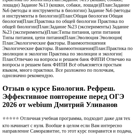
лошади) Задание №13 (кошки, собаки, лошади)|План:Задание
№6 (методы и инструменты в биологии) Задание №6 (методы
и инструменты в биологии)|План:Общая биология Общая
биология|План:Практика по общей биологии Практика по
общей биологии|План:Задание №23 (эксперименты) Задание
№23 (эксперименты)|План:Типы питания, цепи питания
Типы питания, цепи питания|План:Эволюция Эволюция|
План:Экологические факторы. Взаимоотношения
Экологические факторы. Взаимоотношения|План:Практика по
эволюции и экологии Практика по эволюции и экологии|
План:Отвечаю на вопросы и решаем банк ФИПИ Отвечаю на
вопросы и решаем банк ФИПИ Всё объясняется простым
языком, много практики. Все разложено по полочкам,
однозначно рекомендую.
Отзыв о курсе Биология. Рефреш.
Эффективное повторение перед ОГЭ
2026 от webium Дмитрий Уливанов
⭐⭐⭐⭐⭐ Отличная учебная программа, подходит даже для тех
кто начинает с нуля. Вообше в целом если Вам интересно
направление Саморазвитие, то этот курс понравится и подача,