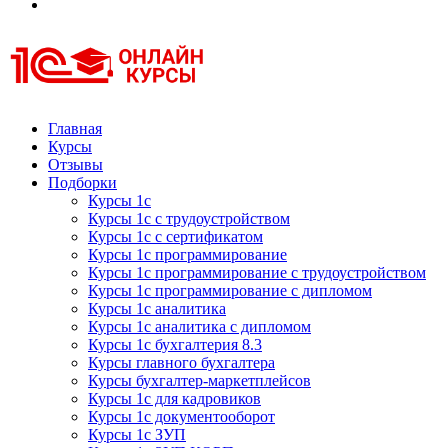
Курсы 1С
Курсы 1С официальная сертификация
Главная
Курсы
Отзывы
Подборки
Курсы 1с
Курсы 1с с трудоустройством
Курсы 1с с сертификатом
Курсы 1с программирование
Курсы 1с программирование с трудоустройством
Курсы 1с программирование с дипломом
Курсы 1с аналитика
Курсы 1с аналитика с дипломом
Курсы 1с бухгалтерия 8.3
Курсы главного бухгалтера
Курсы бухгалтер-маркетплейсов
Курсы 1с для кадровиков
Курсы 1с документооборот
Курсы 1с ЗУП