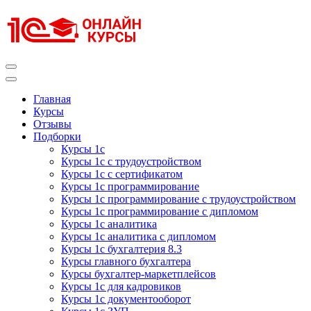
Перейти
к
содержимому
(нажмите
Enter)
Курсы 1С
Курсы 1С официальная сертификация
Главная
Курсы
Отзывы
Подборки
Курсы 1с
Курсы 1с с трудоустройством
Курсы 1с с сертификатом
Курсы 1с программирование
Курсы 1с программирование с трудоустройством
Курсы 1с программирование с дипломом
Курсы 1с аналитика
Курсы 1с аналитика с дипломом
Курсы 1с бухгалтерия 8.3
Курсы главного бухгалтера
Курсы бухгалтер-маркетплейсов
Курсы 1с для кадровиков
Курсы 1с документооборот