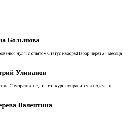
ина Большова
вень:с нуля; с опытом|Статус набора:Набор через 2+ месяца
итрий Уливанов
ие Саморазвитие, то этот курс понравится и подача, и
ерева Валентина