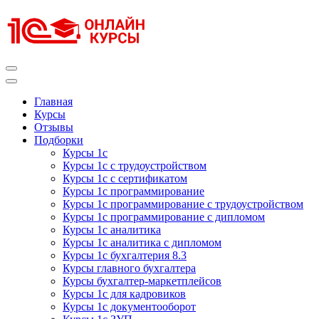
Перейти
к
содержимому
(нажмите
Enter)
Курсы 1С
Курсы 1С официальная сертификация
Главная
Курсы
Отзывы
Подборки
Курсы 1с
Курсы 1с с трудоустройством
Курсы 1с с сертификатом
Курсы 1с программирование
Курсы 1с программирование с трудоустройством
Курсы 1с программирование с дипломом
Курсы 1с аналитика
Курсы 1с аналитика с дипломом
Курсы 1с бухгалтерия 8.3
Курсы главного бухгалтера
Курсы бухгалтер-маркетплейсов
Курсы 1с для кадровиков
Курсы 1с документооборот