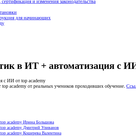
, сертификация и изменения законодательства
становки
трукция для начинающих
ду
тик в ИТ + автоматизация с ИИ
я с ИИ от top academy
т top academy от реальных учеников проходивших обучение.
Ссыл
 top academy Ирина Большова
т top academy Дмитрий Уливанов
 top academy Кошерева Валентина