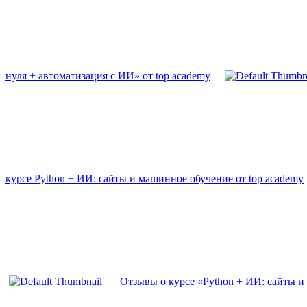
нуля + автоматизация с ИИ» от top academy
курсе Python + ИИ: сайты и машинное обучение от top academy
Отзывы о курсе «Python + ИИ: сайты и