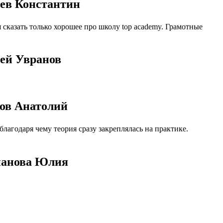
еев Константин
сказать только хорошее про школу top academy. Грамотные
гей Увранов
ров Анатолий
агодаря чему теория сразу закреплялась на практике.
епанова Юлия