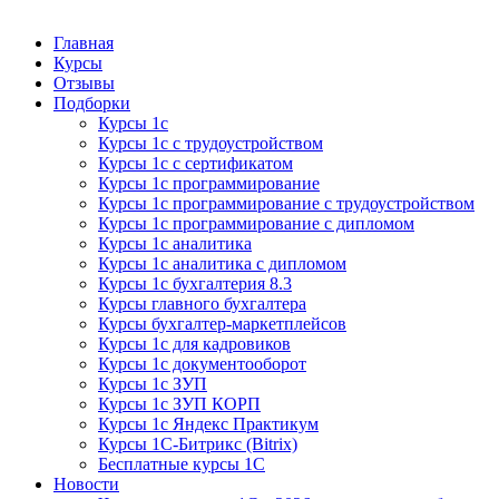
Курсы 1С
Курсы 1С официальная сертификация
Главная
Курсы
Отзывы
Подборки
Курсы 1с
Курсы 1с с трудоустройством
Курсы 1с с сертификатом
Курсы 1с программирование
Курсы 1с программирование с трудоустройством
Курсы 1с программирование с дипломом
Курсы 1с аналитика
Курсы 1с аналитика с дипломом
Курсы 1с бухгалтерия 8.3
Курсы главного бухгалтера
Курсы бухгалтер-маркетплейсов
Курсы 1с для кадровиков
Курсы 1с документооборот
Курсы 1с ЗУП
Курсы 1с ЗУП КОРП
Курсы 1с Яндекс Практикум
Курсы 1С-Битрикс (Bitrix)
Бесплатные курсы 1С
Новости