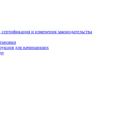
, сертификация и изменения законодательства
становки
трукция для начинающих
ду