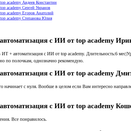
 top academy Авдеев Константин
 top academy Сергей Увранов
 top academy Егоров Анатолий
 top academy Степанова Юлия
 автоматизация с ИИ от top academy Ир
Т + автоматизация с ИИ от top academy. Длительность:6 мес|Уро
ено по полочкам, однозначно рекомендую.
 автоматизация с ИИ от top academy Дм
 начинает с нуля. Вообше в целом если Вам интересно направлен
 автоматизация с ИИ от top academy Кош
ния. Все понравилось.