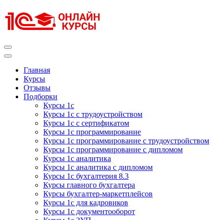
Перейти
к
содержимому
(нажмите
Enter)
Курсы 1С
Курсы 1С официальная сертификация
Главная
Курсы
Отзывы
Подборки
Курсы 1с
Курсы 1с с трудоустройством
Курсы 1с с сертификатом
Курсы 1с программирование
Курсы 1с программирование с трудоустройством
Курсы 1с программирование с дипломом
Курсы 1с аналитика
Курсы 1с аналитика с дипломом
Курсы 1с бухгалтерия 8.3
Курсы главного бухгалтера
Курсы бухгалтер-маркетплейсов
Курсы 1с для кадровиков
Курсы 1с документооборот