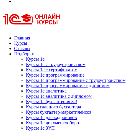
Курсы 1С
Курсы 1С официальная сертификация
Главная
Курсы
Отзывы
Подборки
Курсы 1с
Курсы 1с с трудоустройством
Курсы 1с с сертификатом
Курсы 1с программирование
Курсы 1с программирование с трудоустройством
Курсы 1с программирование с дипломом
Курсы 1с аналитика
Курсы 1с аналитика с дипломом
Курсы 1с бухгалтерия 8.3
Курсы главного бухгалтера
Курсы бухгалтер-маркетплейсов
Курсы 1с для кадровиков
Курсы 1с документооборот
Курсы 1с ЗУП