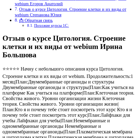
webium Егоров Анатолий
Отзыв о курсе Цитология. Строение клетки и их виды от
webium Степанова Юлия
📩 Обратная связь
Похожие курсы 1С:
Отзыв о курсе Цитология. Строение
клетки и их виды от webium Ирина
Большова
⭐⭐⭐⭐⭐ Начну с небольшого описания курса Цитология.
Строение клетки и их виды от webium. Продолжительность:1
месяц|План:Двумембранные органоиды и структуры
Двумембранные органоиды и структуры|План:Как учиться на
платформе Как учиться на платформе|План:Клеточная теория.
Свойства живого. Уровни организации жизни Клеточная
теория. Свойства живого. Уровни организации жизни|
План:Кто я и почему тебе стоит посмотреть этот курс Кто я и
почему тебе стоит посмотреть этот курс|План:Лайфхаки для
учебы Лайфхаки для учебы|План:Немембранные и
одномембранные органоиды Немембранные и
одномембранные органоиды|План:Плазматическая мембрана
и цитоплазма клетки Плазматическая мембрана и цитоплазма