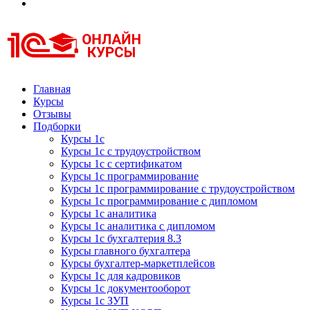
Курсы 1С
Курсы 1С официальная сертификация
Главная
Курсы
Отзывы
Подборки
Курсы 1с
Курсы 1с с трудоустройством
Курсы 1с с сертификатом
Курсы 1с программирование
Курсы 1с программирование с трудоустройством
Курсы 1с программирование с дипломом
Курсы 1с аналитика
Курсы 1с аналитика с дипломом
Курсы 1с бухгалтерия 8.3
Курсы главного бухгалтера
Курсы бухгалтер-маркетплейсов
Курсы 1с для кадровиков
Курсы 1с документооборот
Курсы 1с ЗУП