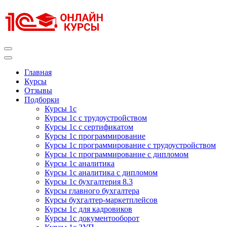
Перейти
к
содержимому
(нажмите
Enter)
Курсы 1С
Курсы 1С официальная сертификация
Главная
Курсы
Отзывы
Подборки
Курсы 1с
Курсы 1с с трудоустройством
Курсы 1с с сертификатом
Курсы 1с программирование
Курсы 1с программирование с трудоустройством
Курсы 1с программирование с дипломом
Курсы 1с аналитика
Курсы 1с аналитика с дипломом
Курсы 1с бухгалтерия 8.3
Курсы главного бухгалтера
Курсы бухгалтер-маркетплейсов
Курсы 1с для кадровиков
Курсы 1с документооборот