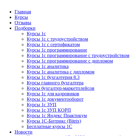
Курсы 1С
Курсы 1С официальная сертификация
Главная
Курсы
Отзывы
Подборки
Курсы 1с
Курсы 1с с трудоустройством
Курсы 1с с сертификатом
Курсы 1с программирование
Курсы 1с программирование с трудоустройством
Курсы 1с программирование с дипломом
Курсы 1с аналитика
Курсы 1с аналитика с дипломом
Курсы 1с бухгалтерия 8.3
Курсы главного бухгалтера
Курсы бухгалтер-маркетплейсов
Курсы 1с для кадровиков
Курсы 1с документооборот
Курсы 1с ЗУП
Курсы 1с ЗУП КОРП
Курсы 1с Яндекс Практикум
Курсы 1С-Битрикс (Bitrix)
Бесплатные курсы 1С
Новости