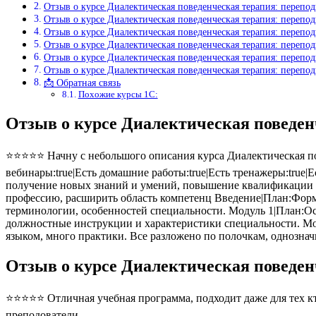
Отзыв о курсе Диалектическая поведенческая терапия: переп
Отзыв о курсе Диалектическая поведенческая терапия: перепо
Отзыв о курсе Диалектическая поведенческая терапия: перепо
Отзыв о курсе Диалектическая поведенческая терапия: перепо
Отзыв о курсе Диалектическая поведенческая терапия: перепо
Отзыв о курсе Диалектическая поведенческая терапия: переп
📩 Обратная связь
Похожие курсы 1С:
Отзыв о курсе Диалектическая поведен
⭐⭐⭐⭐⭐ Начну с небольшого описания курса Диалектическая пов
вебинары:true|Есть домашние работы:true|Есть тренажеры:true|
получение новых знаний и умений, повышение квалификации в
профессию, расширить область компетенц Введение|План:Форм
терминологии, особенностей специальности. Модуль 1|План:Ос
должностные инструкции и характеристики специальности. Мо
языком, много практики. Все разложено по полочкам, однозна
Отзыв о курсе Диалектическая поведен
⭐⭐⭐⭐⭐ Отличная учебная программа, подходит даже для тех кто
преподователи.