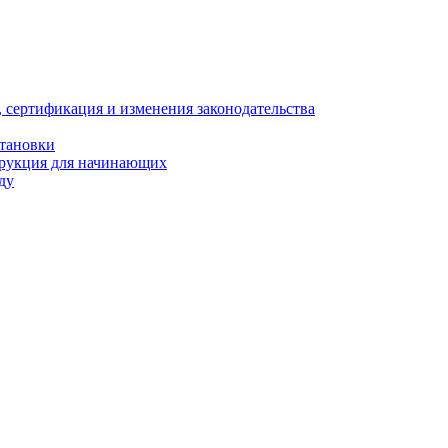
, сертификация и изменения законодательства
становки
трукция для начинающих
ду