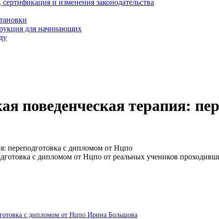
, сертификация и изменения законодательства
становки
трукция для начинающих
ду
ая поведенческая терапия: пер
я: переподготовка с дипломом от Нцпо
одготовка с дипломом от Нцпо от реальных учеников проходивш
одготовка с дипломом от Нцпо Ирина Большова