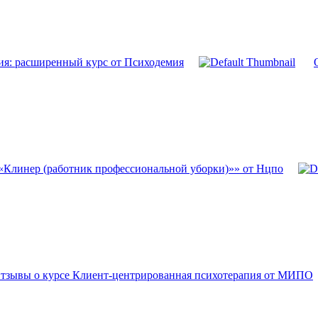
ия: расширенный курс от Психодемия
«Клинер (работник профессиональной уборки)»» от Нцпо
тзывы о курсе Клиент-центрированная психотерапия от МИПО