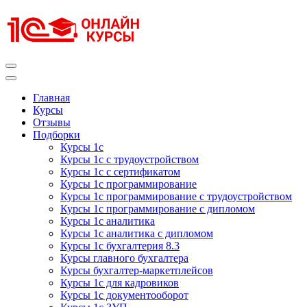
Перейти
к
содержимому
(нажмите
Enter)
Курсы 1С
Курсы 1С официальная сертификация
Главная
Курсы
Отзывы
Подборки
Курсы 1с
Курсы 1с с трудоустройством
Курсы 1с с сертификатом
Курсы 1с программирование
Курсы 1с программирование с трудоустройством
Курсы 1с программирование с дипломом
Курсы 1с аналитика
Курсы 1с аналитика с дипломом
Курсы 1с бухгалтерия 8.3
Курсы главного бухгалтера
Курсы бухгалтер-маркетплейсов
Курсы 1с для кадровиков
Курсы 1с документооборот