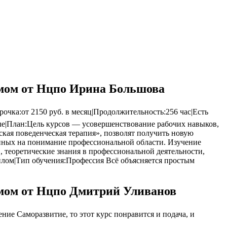
омом от Нцпо Ирина Большова
очка:от 2150 руб. в месяц|Продолжительность:256 час|Есть
:true|План:Цель курсов — усовершенствование рабочих навыков,
ая поведенческая терапия», позволят получить новую
нных на понимание профессиональной области. Изучение
 теоретические знания в профессиональной деятельности,
плом|Тип обучения:Профессия Всё объясняется простым
омом от Нцпо Дмитрий Уливанов
ие Саморазвитие, то этот курс понравится и подача, и