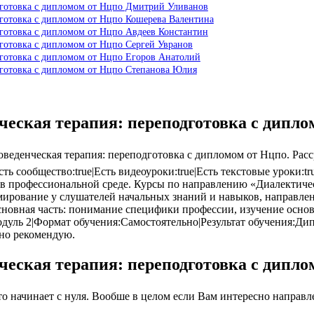
одготовка с дипломом от Нцпо Дмитрий Уливанов
дготовка с дипломом от Нцпо Кошерева Валентина
дготовка с дипломом от Нцпо Авдеев Константин
дготовка с дипломом от Нцпо Сергей Увранов
дготовка с дипломом от Нцпо Егоров Анатолий
одготовка с дипломом от Нцпо Степанова Юлия
ческая терапия: переподготовка с дипл
еденческая терапия: переподготовка с дипломом от Нцпо. Расср
Есть сообщество:true|Есть видеоуроки:true|Есть текстовые уроки
 профессиональной среде. Курсы по направлению «Диалектическ
ирование у слушателей начальных знаний и навыков, направле
новная часть: понимание специфики профессии, изучение основ,
дуль 2|Формат обучения:Самостоятельно|Результат обучения:Ди
чно рекомендую.
ческая терапия: переподготовка с дипл
 начинает с нуля. Вообше в целом если Вам интересно направлен