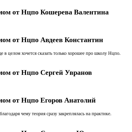
омом от Нцпо Кошерева Валентина
омом от Нцпо Авдеев Константин
 в целом хочется сказать только хорошее про школу Нцпо.
мом от Нцпо Сергей Увранов
омом от Нцпо Егоров Анатолий
агодаря чему теория сразу закреплялась на практике.