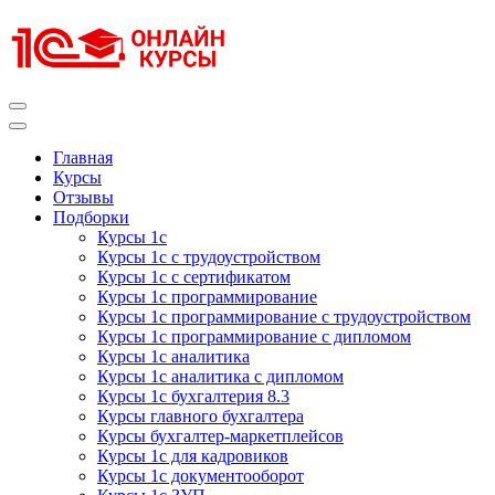
Перейти
к
содержимому
(нажмите
Enter)
Курсы 1С
Курсы 1С официальная сертификация
Главная
Курсы
Отзывы
Подборки
Курсы 1с
Курсы 1с с трудоустройством
Курсы 1с с сертификатом
Курсы 1с программирование
Курсы 1с программирование с трудоустройством
Курсы 1с программирование с дипломом
Курсы 1с аналитика
Курсы 1с аналитика с дипломом
Курсы 1с бухгалтерия 8.3
Курсы главного бухгалтера
Курсы бухгалтер-маркетплейсов
Курсы 1с для кадровиков
Курсы 1с документооборот