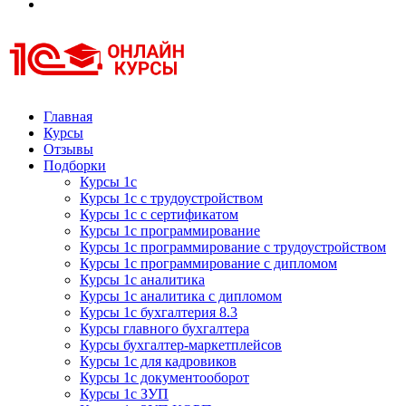
Курсы 1С
Курсы 1С официальная сертификация
Главная
Курсы
Отзывы
Подборки
Курсы 1с
Курсы 1с с трудоустройством
Курсы 1с с сертификатом
Курсы 1с программирование
Курсы 1с программирование с трудоустройством
Курсы 1с программирование с дипломом
Курсы 1с аналитика
Курсы 1с аналитика с дипломом
Курсы 1с бухгалтерия 8.3
Курсы главного бухгалтера
Курсы бухгалтер-маркетплейсов
Курсы 1с для кадровиков
Курсы 1с документооборот
Курсы 1с ЗУП