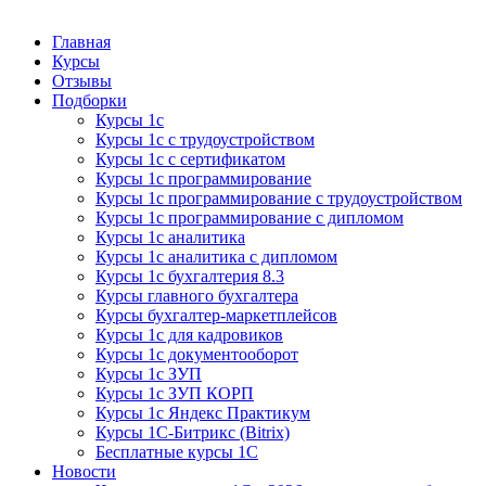
Курсы 1С
Курсы 1С официальная сертификация
Главная
Курсы
Отзывы
Подборки
Курсы 1с
Курсы 1с с трудоустройством
Курсы 1с с сертификатом
Курсы 1с программирование
Курсы 1с программирование с трудоустройством
Курсы 1с программирование с дипломом
Курсы 1с аналитика
Курсы 1с аналитика с дипломом
Курсы 1с бухгалтерия 8.3
Курсы главного бухгалтера
Курсы бухгалтер-маркетплейсов
Курсы 1с для кадровиков
Курсы 1с документооборот
Курсы 1с ЗУП
Курсы 1с ЗУП КОРП
Курсы 1с Яндекс Практикум
Курсы 1С-Битрикс (Bitrix)
Бесплатные курсы 1С
Новости