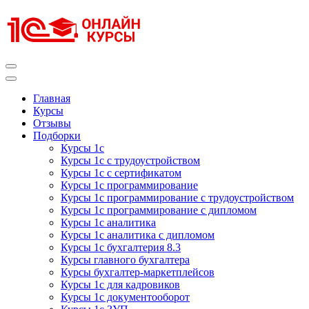
Перейти
к
содержимому
(нажмите
Enter)
Курсы 1С
Курсы 1С официальная сертификация
Главная
Курсы
Отзывы
Подборки
Курсы 1с
Курсы 1с с трудоустройством
Курсы 1с с сертификатом
Курсы 1с программирование
Курсы 1с программирование с трудоустройством
Курсы 1с программирование с дипломом
Курсы 1с аналитика
Курсы 1с аналитика с дипломом
Курсы 1с бухгалтерия 8.3
Курсы главного бухгалтера
Курсы бухгалтер-маркетплейсов
Курсы 1с для кадровиков
Курсы 1с документооборот