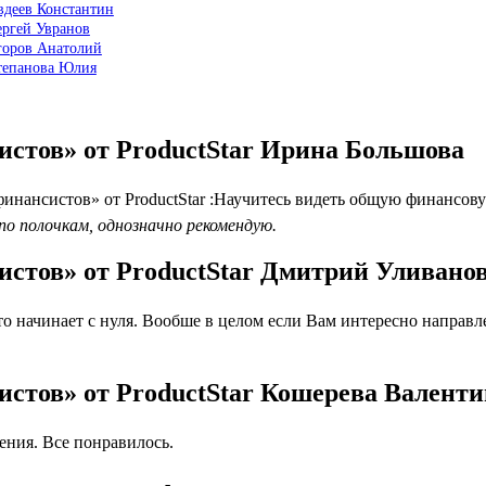
вдеев Константин
ергей Увранов
Егоров Анатолий
Степанова Юлия
истов» от ProductStar Ирина Большова
инансистов» от ProductStar :Научитесь видеть общую финансо
по полочкам, однозначно рекомендую.
стов» от ProductStar Дмитрий Уливано
начинает с нуля. Вообше в целом если Вам интересно направлени
стов» от ProductStar Кошерева Валенти
ния. Все понравилось.