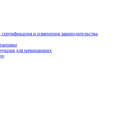
, сертификация и изменения законодательства
становки
трукция для начинающих
ду