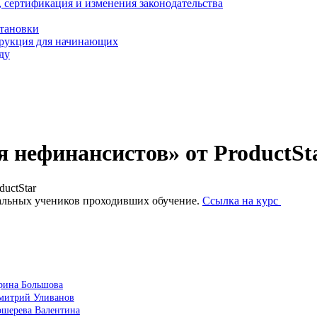
, сертификация и изменения законодательства
становки
трукция для начинающих
ду
 нефинансистов» от ProductSt
uctStar
еальных учеников проходивших обучение.
Ссылка на курс
Ирина Большова
Дмитрий Уливанов
ошерева Валентина