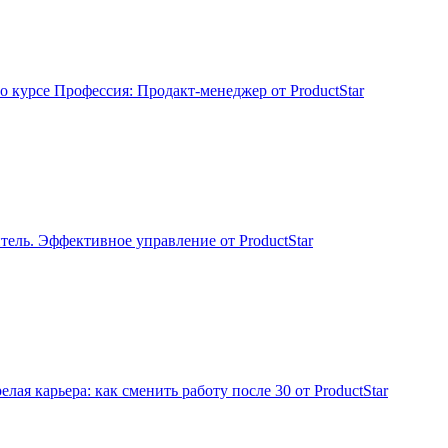
о курсе Профессия: Продакт-менеджер от ProductStar
тель. Эффективное управление от ProductStar
лая карьера: как сменить работу после 30 от ProductStar