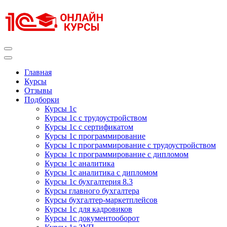
Перейти
к
содержимому
(нажмите
Enter)
Курсы 1С
Курсы 1С официальная сертификация
Главная
Курсы
Отзывы
Подборки
Курсы 1с
Курсы 1с с трудоустройством
Курсы 1с с сертификатом
Курсы 1с программирование
Курсы 1с программирование с трудоустройством
Курсы 1с программирование с дипломом
Курсы 1с аналитика
Курсы 1с аналитика с дипломом
Курсы 1с бухгалтерия 8.3
Курсы главного бухгалтера
Курсы бухгалтер-маркетплейсов
Курсы 1с для кадровиков
Курсы 1с документооборот