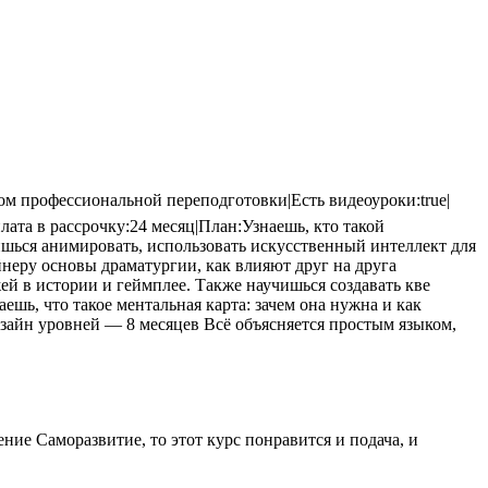
м профессиональной переподготовки|Есть видеоуроки:true|
лата в рассрочку:24 месяц|План:Узнаешь, кто такой
чишься анимировать, использовать искусственный интеллект для
неру основы драматургии, как влияют друг на друга
й в истории и геймплее. Также научишься создавать кве
ь, что такое ментальная карта: зачем она нужна и как
изайн уровней — 8 месяцев Всё объясняется простым языком,
ие Саморазвитие, то этот курс понравится и подача, и