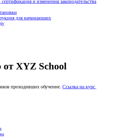
, сертификация и изменения законодательства
становки
трукция для начинающих
ду
 от XYZ School
ников проходивших обучение.
Ссылка на курс
в
на