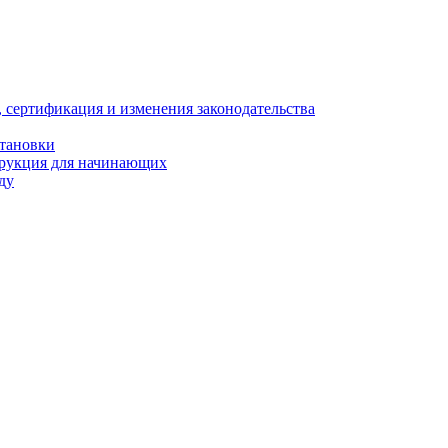
, сертификация и изменения законодательства
становки
трукция для начинающих
ду