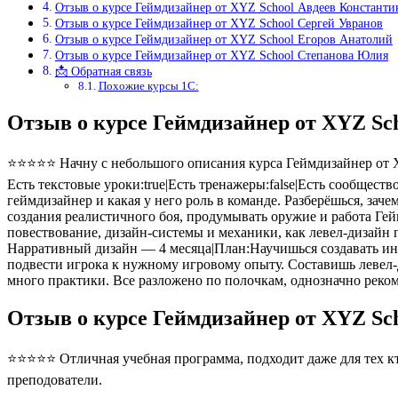
Отзыв о курсе Геймдизайнер от XYZ School Авдеев Константи
Отзыв о курсе Геймдизайнер от XYZ School Сергей Увранов
Отзыв о курсе Геймдизайнер от XYZ School Егоров Анатолий
Отзыв о курсе Геймдизайнер от XYZ School Степанова Юлия
📩 Обратная связь
Похожие курсы 1С:
Отзыв о курсе Геймдизайнер от XYZ Sc
⭐⭐⭐⭐⭐ Начну с небольшого описания курса Геймдизайнер от XY
Есть текстовые уроки:true|Есть тренажеры:false|Есть сообщест
геймдизайнер и какая у него роль в команде. Разберёшься, за
создания реалистичного боя, продумывать оружие и работа Гей
повествование, дизайн-системы и механики, как левел-дизайн
Нарративный дизайн — 4 месяца|План:Научишься создавать инту
подвести игрока к нужному игровому опыту. Составишь левел-д
много практики. Все разложено по полочкам, однозначно реко
Отзыв о курсе Геймдизайнер от XYZ Sc
⭐⭐⭐⭐⭐ Отличная учебная программа, подходит даже для тех кто
преподователи.