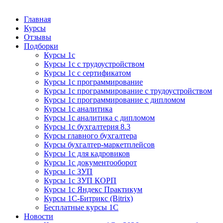
Курсы 1С
Курсы 1С официальная сертификация
Главная
Курсы
Отзывы
Подборки
Курсы 1с
Курсы 1с с трудоустройством
Курсы 1с с сертификатом
Курсы 1с программирование
Курсы 1с программирование с трудоустройством
Курсы 1с программирование с дипломом
Курсы 1с аналитика
Курсы 1с аналитика с дипломом
Курсы 1с бухгалтерия 8.3
Курсы главного бухгалтера
Курсы бухгалтер-маркетплейсов
Курсы 1с для кадровиков
Курсы 1с документооборот
Курсы 1с ЗУП
Курсы 1с ЗУП КОРП
Курсы 1с Яндекс Практикум
Курсы 1С-Битрикс (Bitrix)
Бесплатные курсы 1С
Новости