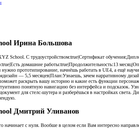
н
hool Ирина Большова
Z School. С трудоустройством:true|Сертификат обучения:Дипло
во:true|Есть домашние работы:true|Продолжительность:13 месяц|Оп
чем нужно прототипирование, начнёшь работать в UE4, а ещё нау
мдизайн — 5,5 месяцев|План:Узнаешь, зачем нарративному дизай
 поможет раскрыть вашу историю и какие есть функции персонаже
итивно понятную навигацию без интерфейса и подсказок. Узнаеш
окумент для стелс-шутера и разберёшься в настройках света. Д
мендую.
hool Дмитрий Уливанов
 начинает с нуля. Вообше в целом если Вам интересно направлен