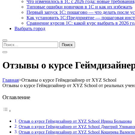
Что изменилось в 1С с 2026 года: новые требования
Типовые ошибки новичков в 1С и как их избежать
Первый запуск 1С: пошагово — что делать после у
Как установить 1С:Предприятие — пошаговая инс
Сравнение курсов 1С: какой курс выбрать в 2026 го
Выбрать город
Найти:
Отзывы о курсе Геймдизайнер
Главная
>
Отзывы о курсе Геймдизайнер от XYZ School
Отзывы о курсе Геймдизайнер от XYZ School от реальных уче
Оглавление
Отзыв о курсе Геймдизайнер от XYZ School Ирина Большова
Отзыв о курсе Геймдизайнер от XYZ School Дмитрий Уливано
Отзыв о курсе Геймдизайнер от XYZ School Кошерева Валенти