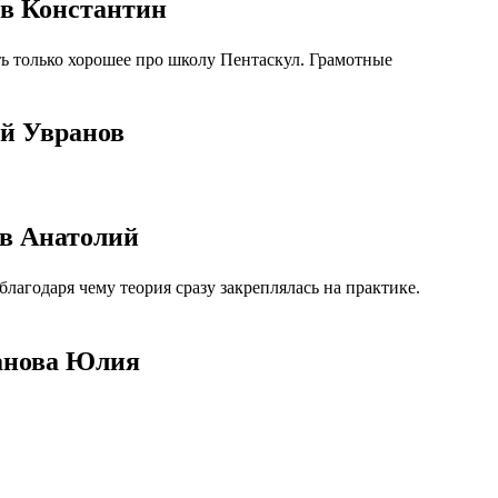
ев Константин
ь только хорошее про школу Пентаскул. Грамотные
ей Увранов
ов Анатолий
агодаря чему теория сразу закреплялась на практике.
панова Юлия