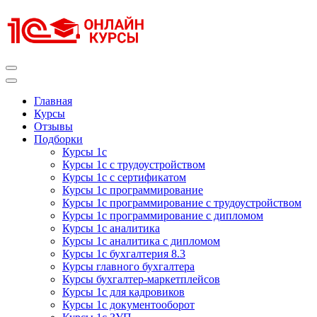
Перейти
к
содержимому
(нажмите
Enter)
Курсы 1С
Курсы 1С официальная сертификация
Главная
Курсы
Отзывы
Подборки
Курсы 1с
Курсы 1с с трудоустройством
Курсы 1с с сертификатом
Курсы 1с программирование
Курсы 1с программирование с трудоустройством
Курсы 1с программирование с дипломом
Курсы 1с аналитика
Курсы 1с аналитика с дипломом
Курсы 1с бухгалтерия 8.3
Курсы главного бухгалтера
Курсы бухгалтер-маркетплейсов
Курсы 1с для кадровиков
Курсы 1с документооборот