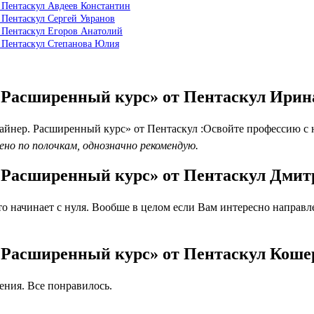
 Пентаскул Авдеев Константин
 Пентаскул Сергей Увранов
 Пентаскул Егоров Анатолий
т Пентаскул Степанова Юлия
. Расширенный курс» от Пентаскул Ири
йнер. Расширенный курс» от Пентаскул :Освойте профессию с н
но по полочкам, однозначно рекомендую.
. Расширенный курс» от Пентаскул Дмит
 начинает с нуля. Вообше в целом если Вам интересно направлен
. Расширенный курс» от Пентаскул Коше
ния. Все понравилось.