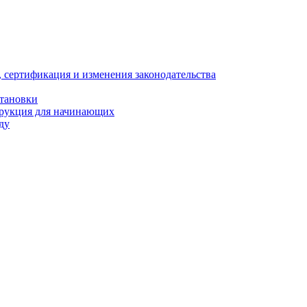
, сертификация и изменения законодательства
становки
трукция для начинающих
ду