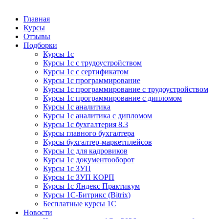
Курсы 1С
Курсы 1С официальная сертификация
Главная
Курсы
Отзывы
Подборки
Курсы 1с
Курсы 1с с трудоустройством
Курсы 1с с сертификатом
Курсы 1с программирование
Курсы 1с программирование с трудоустройством
Курсы 1с программирование с дипломом
Курсы 1с аналитика
Курсы 1с аналитика с дипломом
Курсы 1с бухгалтерия 8.3
Курсы главного бухгалтера
Курсы бухгалтер-маркетплейсов
Курсы 1с для кадровиков
Курсы 1с документооборот
Курсы 1с ЗУП
Курсы 1с ЗУП КОРП
Курсы 1с Яндекс Практикум
Курсы 1С-Битрикс (Bitrix)
Бесплатные курсы 1С
Новости