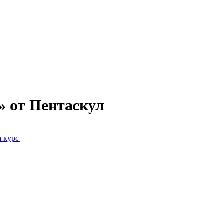
» от Пентаскул
а курс