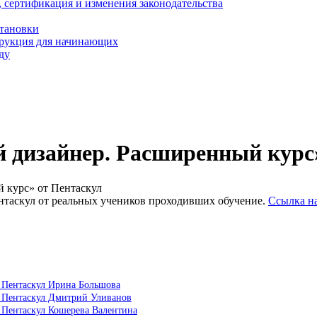
, сертификация и изменения законодательства
становки
трукция для начинающих
ду
 дизайнер. Расширенный курс
 курс» от Пентаскул
нтаскул от реальных учеников проходивших обучение.
Ссылка н
т Пентаскул Ирина Большова
т Пентаскул Дмитрий Уливанов
 Пентаскул Кошерева Валентина