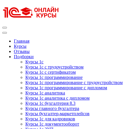
Перейти
к
содержимому
(нажмите
Enter)
Курсы 1С
Курсы 1С официальная сертификация
Главная
Курсы
Отзывы
Подборки
Курсы 1с
Курсы 1с с трудоустройством
Курсы 1с с сертификатом
Курсы 1с программирование
Курсы 1с программирование с трудоустройством
Курсы 1с программирование с дипломом
Курсы 1с аналитика
Курсы 1с аналитика с дипломом
Курсы 1с бухгалтерия 8.3
Курсы главного бухгалтера
Курсы бухгалтер-маркетплейсов
Курсы 1с для кадровиков
Курсы 1с документооборот