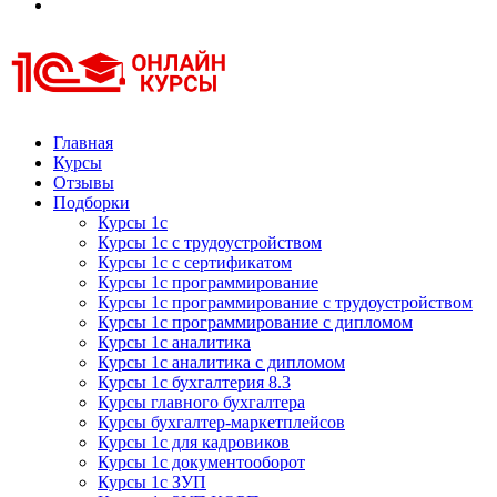
Курсы 1С
Курсы 1С официальная сертификация
Главная
Курсы
Отзывы
Подборки
Курсы 1с
Курсы 1с с трудоустройством
Курсы 1с с сертификатом
Курсы 1с программирование
Курсы 1с программирование с трудоустройством
Курсы 1с программирование с дипломом
Курсы 1с аналитика
Курсы 1с аналитика с дипломом
Курсы 1с бухгалтерия 8.3
Курсы главного бухгалтера
Курсы бухгалтер-маркетплейсов
Курсы 1с для кадровиков
Курсы 1с документооборот
Курсы 1с ЗУП