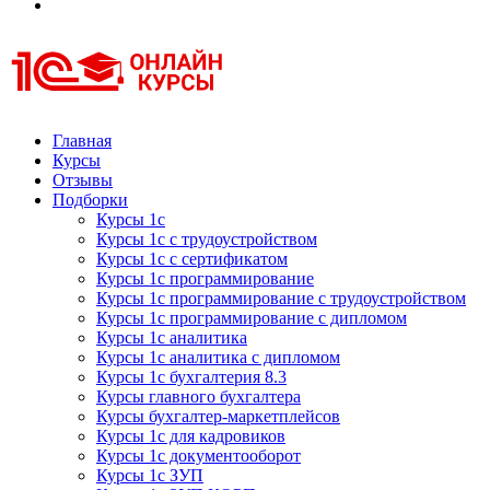
Курсы 1С
Курсы 1С официальная сертификация
Главная
Курсы
Отзывы
Подборки
Курсы 1с
Курсы 1с с трудоустройством
Курсы 1с с сертификатом
Курсы 1с программирование
Курсы 1с программирование с трудоустройством
Курсы 1с программирование с дипломом
Курсы 1с аналитика
Курсы 1с аналитика с дипломом
Курсы 1с бухгалтерия 8.3
Курсы главного бухгалтера
Курсы бухгалтер-маркетплейсов
Курсы 1с для кадровиков
Курсы 1с документооборот
Курсы 1с ЗУП