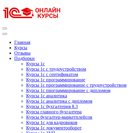
Перейти
к
содержимому
(нажмите
Enter)
Курсы 1С
Курсы 1С официальная сертификация
Главная
Курсы
Отзывы
Подборки
Курсы 1с
Курсы 1с с трудоустройством
Курсы 1с с сертификатом
Курсы 1с программирование
Курсы 1с программирование с трудоустройством
Курсы 1с программирование с дипломом
Курсы 1с аналитика
Курсы 1с аналитика с дипломом
Курсы 1с бухгалтерия 8.3
Курсы главного бухгалтера
Курсы бухгалтер-маркетплейсов
Курсы 1с для кадровиков
Курсы 1с документооборот