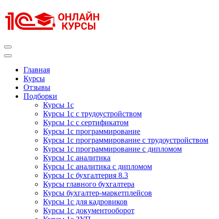
Перейти
к
содержимому
(нажмите
Enter)
Курсы 1С
Курсы 1С официальная сертификация
Главная
Курсы
Отзывы
Подборки
Курсы 1с
Курсы 1с с трудоустройством
Курсы 1с с сертификатом
Курсы 1с программирование
Курсы 1с программирование с трудоустройством
Курсы 1с программирование с дипломом
Курсы 1с аналитика
Курсы 1с аналитика с дипломом
Курсы 1с бухгалтерия 8.3
Курсы главного бухгалтера
Курсы бухгалтер-маркетплейсов
Курсы 1с для кадровиков
Курсы 1с документооборот