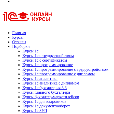
Курсы 1С
Курсы 1С официальная сертификация
Главная
Курсы
Отзывы
Подборки
Курсы 1с
Курсы 1с с трудоустройством
Курсы 1с с сертификатом
Курсы 1с программирование
Курсы 1с программирование с трудоустройством
Курсы 1с программирование с дипломом
Курсы 1с аналитика
Курсы 1с аналитика с дипломом
Курсы 1с бухгалтерия 8.3
Курсы главного бухгалтера
Курсы бухгалтер-маркетплейсов
Курсы 1с для кадровиков
Курсы 1с документооборот
Курсы 1с ЗУП