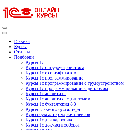
Перейти
к
содержимому
(нажмите
Enter)
Курсы 1С
Курсы 1С официальная сертификация
Главная
Курсы
Отзывы
Подборки
Курсы 1с
Курсы 1с с трудоустройством
Курсы 1с с сертификатом
Курсы 1с программирование
Курсы 1с программирование с трудоустройством
Курсы 1с программирование с дипломом
Курсы 1с аналитика
Курсы 1с аналитика с дипломом
Курсы 1с бухгалтерия 8.3
Курсы главного бухгалтера
Курсы бухгалтер-маркетплейсов
Курсы 1с для кадровиков
Курсы 1с документооборот