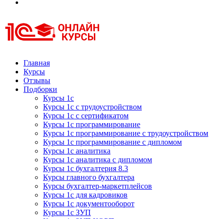
Курсы 1С
Курсы 1С официальная сертификация
Главная
Курсы
Отзывы
Подборки
Курсы 1с
Курсы 1с с трудоустройством
Курсы 1с с сертификатом
Курсы 1с программирование
Курсы 1с программирование с трудоустройством
Курсы 1с программирование с дипломом
Курсы 1с аналитика
Курсы 1с аналитика с дипломом
Курсы 1с бухгалтерия 8.3
Курсы главного бухгалтера
Курсы бухгалтер-маркетплейсов
Курсы 1с для кадровиков
Курсы 1с документооборот
Курсы 1с ЗУП