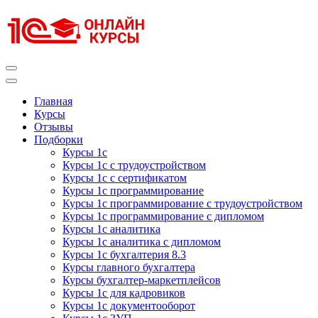
Перейти
к
содержимому
(нажмите
Enter)
Курсы 1С
Курсы 1С официальная сертификация
Главная
Курсы
Отзывы
Подборки
Курсы 1с
Курсы 1с с трудоустройством
Курсы 1с с сертификатом
Курсы 1с программирование
Курсы 1с программирование с трудоустройством
Курсы 1с программирование с дипломом
Курсы 1с аналитика
Курсы 1с аналитика с дипломом
Курсы 1с бухгалтерия 8.3
Курсы главного бухгалтера
Курсы бухгалтер-маркетплейсов
Курсы 1с для кадровиков
Курсы 1с документооборот