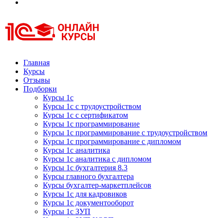
Курсы 1С
Курсы 1С официальная сертификация
Главная
Курсы
Отзывы
Подборки
Курсы 1с
Курсы 1с с трудоустройством
Курсы 1с с сертификатом
Курсы 1с программирование
Курсы 1с программирование с трудоустройством
Курсы 1с программирование с дипломом
Курсы 1с аналитика
Курсы 1с аналитика с дипломом
Курсы 1с бухгалтерия 8.3
Курсы главного бухгалтера
Курсы бухгалтер-маркетплейсов
Курсы 1с для кадровиков
Курсы 1с документооборот
Курсы 1с ЗУП