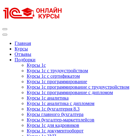
Перейти
к
содержимому
(нажмите
Enter)
Курсы 1С
Курсы 1С официальная сертификация
Главная
Курсы
Отзывы
Подборки
Курсы 1с
Курсы 1с с трудоустройством
Курсы 1с с сертификатом
Курсы 1с программирование
Курсы 1с программирование с трудоустройством
Курсы 1с программирование с дипломом
Курсы 1с аналитика
Курсы 1с аналитика с дипломом
Курсы 1с бухгалтерия 8.3
Курсы главного бухгалтера
Курсы бухгалтер-маркетплейсов
Курсы 1с для кадровиков
Курсы 1с документооборот