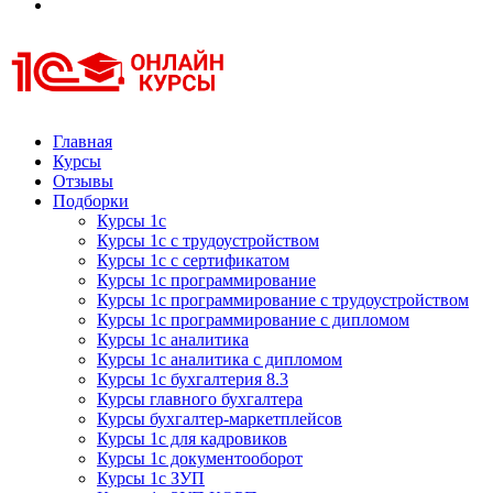
Курсы 1С
Курсы 1С официальная сертификация
Главная
Курсы
Отзывы
Подборки
Курсы 1с
Курсы 1с с трудоустройством
Курсы 1с с сертификатом
Курсы 1с программирование
Курсы 1с программирование с трудоустройством
Курсы 1с программирование с дипломом
Курсы 1с аналитика
Курсы 1с аналитика с дипломом
Курсы 1с бухгалтерия 8.3
Курсы главного бухгалтера
Курсы бухгалтер-маркетплейсов
Курсы 1с для кадровиков
Курсы 1с документооборот
Курсы 1с ЗУП