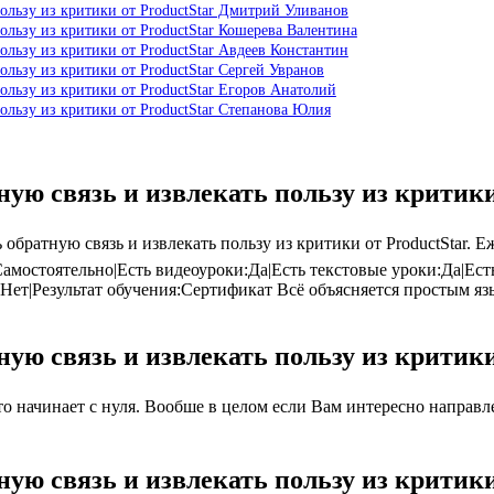
пользу из критики от ProductStar Дмитрий Уливанов
ользу из критики от ProductStar Кошерева Валентина
ользу из критики от ProductStar Авдеев Константин
ользу из критики от ProductStar Сергей Увранов
ользу из критики от ProductStar Егоров Анатолий
ользу из критики от ProductStar Степанова Юлия
ную связь и извлекать пользу из критик
братную связь и извлекать пользу из критики от ProductStar. 
амостоятельно|Есть видеоуроки:Да|Есть текстовые уроки:Да|Ест
:Нет|Результат обучения:Сертификат Всё объясняется простым я
ную связь и извлекать пользу из критик
 начинает с нуля. Вообше в целом если Вам интересно направлен
ую связь и извлекать пользу из критик