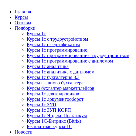
Курсы 1С
Курсы 1С официальная сертификация
Главная
Курсы
Отзывы
Подборки
Курсы 1с
Курсы 1с с трудоустройством
Курсы 1с с сертификатом
Курсы 1с программирование
Курсы 1с программирование с трудоустройством
Курсы 1с программирование с дипломом
Курсы 1с аналитика
Курсы 1с аналитика с дипломом
Курсы 1с бухгалтерия 8.3
Курсы главного бухгалтера
Курсы бухгалтер-маркетплейсов
Курсы 1с для кадровиков
Курсы 1с документооборот
Курсы 1с ЗУП
Курсы 1с ЗУП КОРП
Курсы 1с Яндекс Практикум
Курсы 1С-Битрикс (Bitrix)
Бесплатные курсы 1С
Новости