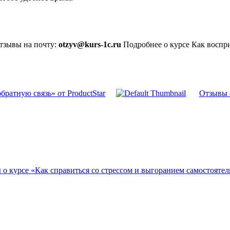
отзывы на почту:
otzyv@kurs-1c.ru
Подробнее о курсе Как воcпри
братную связь» от ProductStar
Отзывы о
о курсе «Как справиться со стрессом и выгоранием самостоятель