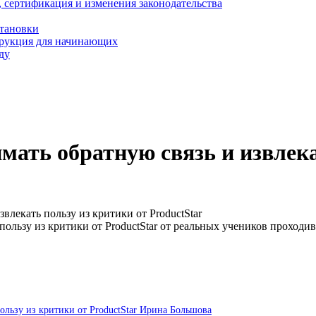
, сертификация и изменения законодательства
становки
трукция для начинающих
ду
мать обратную связь и извлека
влекать пользу из критики от ProductStar
пользу из критики от ProductStar от реальных учеников проход
ользу из критики от ProductStar Ирина Большова