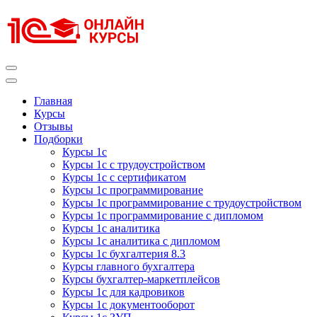
Перейти
к
содержимому
(нажмите
Enter)
Курсы 1С
Курсы 1С официальная сертификация
Главная
Курсы
Отзывы
Подборки
Курсы 1с
Курсы 1с с трудоустройством
Курсы 1с с сертификатом
Курсы 1с программирование
Курсы 1с программирование с трудоустройством
Курсы 1с программирование с дипломом
Курсы 1с аналитика
Курсы 1с аналитика с дипломом
Курсы 1с бухгалтерия 8.3
Курсы главного бухгалтера
Курсы бухгалтер-маркетплейсов
Курсы 1с для кадровиков
Курсы 1с документооборот