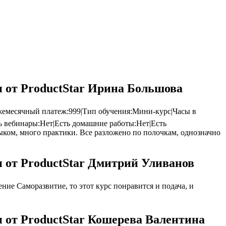
и от ProductStar Ирина Большова
Ежемесячный платеж:999|Тип обучения:Мини-курс|Часы в
ь вебинары:Нет|Есть домашние работы:Нет|Есть
зыком, много практики. Все разложено по полочкам, однозначно
и от ProductStar Дмитрий Уливанов
ие Саморазвитие, то этот курс понравится и подача, и
и от ProductStar Кошерева Валентина