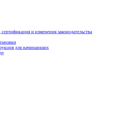
, сертификация и изменения законодательства
становки
трукция для начинающих
ду