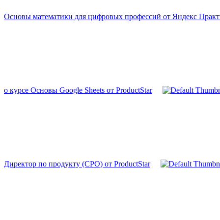
Основы математики для цифровых профессий от Яндекс Прак
о курсе Основы Google Sheets от ProductStar
Директор по продукту (CPO) от ProductStar