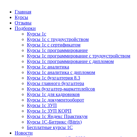
Курсы 1С
Курсы 1С официальная сертификация
Главная
Курсы
Отзывы
Подборки
Курсы 1с
Курсы 1с с трудоустройством
Курсы 1с с сертификатом
Курсы 1с программирование
Курсы 1с программирование с трудоустройством
Курсы 1с программирование с дипломом
Курсы 1с аналитика
Курсы 1с аналитика с дипломом
Курсы 1с бухгалтерия 8.3
Курсы главного бухгалтера
Курсы бухгалтер-маркетплейсов
Курсы 1с для кадровиков
Курсы 1с документооборот
Курсы 1с ЗУП
Курсы 1с ЗУП КОРП
Курсы 1с Яндекс Практикум
Курсы 1С-Битрикс (Bitrix)
Бесплатные курсы 1С
Новости