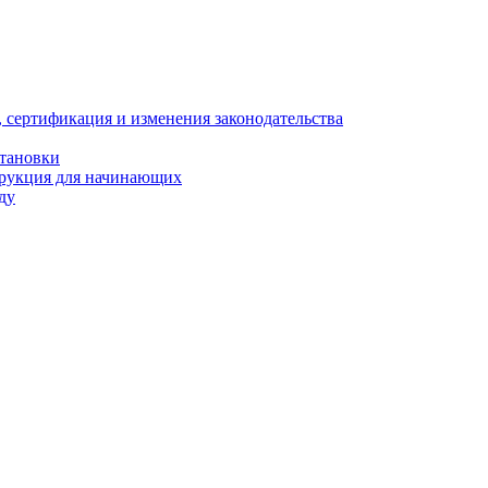
, сертификация и изменения законодательства
становки
трукция для начинающих
ду