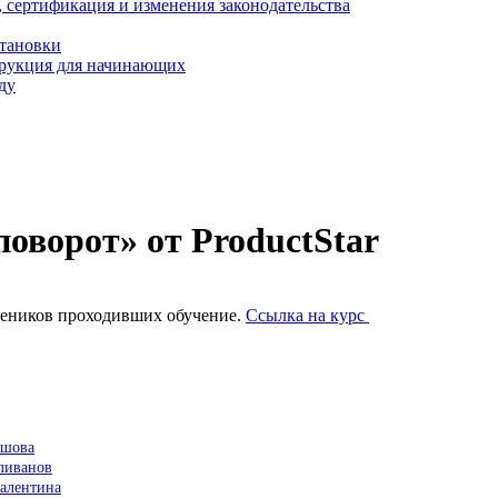
, сертификация и изменения законодательства
становки
трукция для начинающих
ду
оворот» от ProductStar
учеников проходивших обучение.
Ссылка на курс
ьшова
Уливанов
Валентина