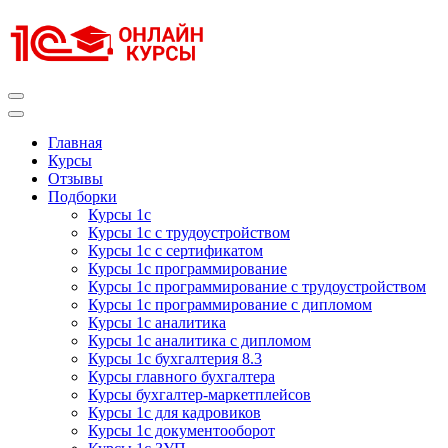
Перейти
к
содержимому
(нажмите
Enter)
Курсы 1С
Курсы 1С официальная сертификация
Главная
Курсы
Отзывы
Подборки
Курсы 1с
Курсы 1с с трудоустройством
Курсы 1с с сертификатом
Курсы 1с программирование
Курсы 1с программирование с трудоустройством
Курсы 1с программирование с дипломом
Курсы 1с аналитика
Курсы 1с аналитика с дипломом
Курсы 1с бухгалтерия 8.3
Курсы главного бухгалтера
Курсы бухгалтер-маркетплейсов
Курсы 1с для кадровиков
Курсы 1с документооборот