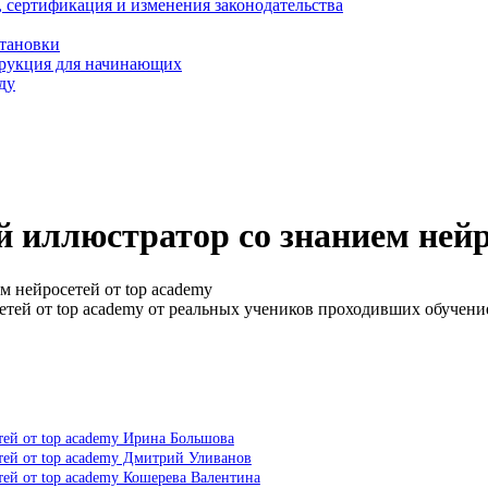
, сертификация и изменения законодательства
становки
трукция для начинающих
ду
 иллюстратор со знанием нейр
 нейросетей от top academy
тей от top academy от реальных учеников проходивших обучени
тей от top academy Ирина Большова
тей от top academy Дмитрий Уливанов
ей от top academy Кошерева Валентина