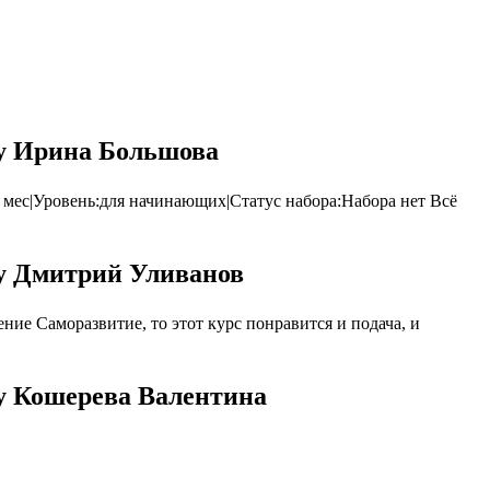
my Ирина Большова
 мес|Уровень:для начинающих|Статус набора:Набора нет Всё
my Дмитрий Уливанов
ие Саморазвитие, то этот курс понравится и подача, и
my Кошерева Валентина