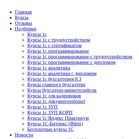
Курсы 1С
Курсы 1С официальная сертификация
Главная
Курсы
Отзывы
Подборки
Курсы 1с
Курсы 1с с трудоустройством
Курсы 1с с сертификатом
Курсы 1с программирование
Курсы 1с программирование с трудоустройством
Курсы 1с программирование с дипломом
Курсы 1с аналитика
Курсы 1с аналитика с дипломом
Курсы 1с бухгалтерия 8.3
Курсы главного бухгалтера
Курсы бухгалтер-маркетплейсов
Курсы 1с для кадровиков
Курсы 1с документооборот
Курсы 1с ЗУП
Курсы 1с ЗУП КОРП
Курсы 1с Яндекс Практикум
Курсы 1С-Битрикс (Bitrix)
Бесплатные курсы 1С
Новости