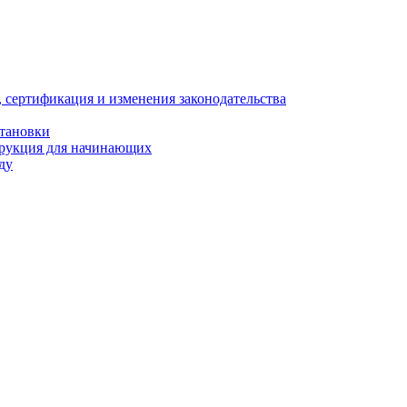
, сертификация и изменения законодательства
становки
трукция для начинающих
ду