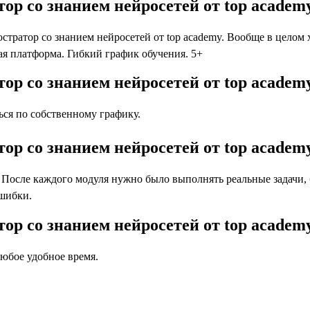
ор со знанием нейросетей от top academ
атор со знанием нейросетей от top academy. Вообще в целом хо
я платформа. Гибкий график обучения. 5+
ор со знанием нейросетей от top academ
ся по собственному графику.
ор со знанием нейросетей от top academ
осле каждого модуля нужно было выполнять реальные задачи, бл
ошибки.
ор со знанием нейросетей от top acade
юбое удобное время.