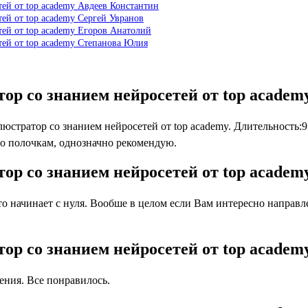
ей от top academy Авдеев Константин
ей от top academy Сергей Увранов
тей от top academy Егоров Анатолий
тей от top academy Степанова Юлия
ор со знанием нейросетей от top acade
тратор со знанием нейросетей от top academy. Длительность:9
по полочкам, однозначно рекомендую.
ор со знанием нейросетей от top acade
 начинает с нуля. Вообше в целом если Вам интересно направлен
ор со знанием нейросетей от top acade
ния. Все понравилось.