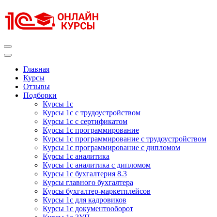
Перейти
к
содержимому
(нажмите
Enter)
Курсы 1С
Курсы 1С официальная сертификация
Главная
Курсы
Отзывы
Подборки
Курсы 1с
Курсы 1с с трудоустройством
Курсы 1с с сертификатом
Курсы 1с программирование
Курсы 1с программирование с трудоустройством
Курсы 1с программирование с дипломом
Курсы 1с аналитика
Курсы 1с аналитика с дипломом
Курсы 1с бухгалтерия 8.3
Курсы главного бухгалтера
Курсы бухгалтер-маркетплейсов
Курсы 1с для кадровиков
Курсы 1с документооборот