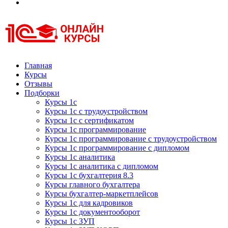
Курсы 1С
Курсы 1С официальная сертификация
Главная
Курсы
Отзывы
Подборки
Курсы 1с
Курсы 1с с трудоустройством
Курсы 1с с сертификатом
Курсы 1с программирование
Курсы 1с программирование с трудоустройством
Курсы 1с программирование с дипломом
Курсы 1с аналитика
Курсы 1с аналитика с дипломом
Курсы 1с бухгалтерия 8.3
Курсы главного бухгалтера
Курсы бухгалтер-маркетплейсов
Курсы 1с для кадровиков
Курсы 1с документооборот
Курсы 1с ЗУП