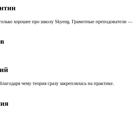
антин
 только хорошее про школу Skyeng. Грамотные преподователи —
ов
лий
агодаря чему теория сразу закреплялась на практике.
лия