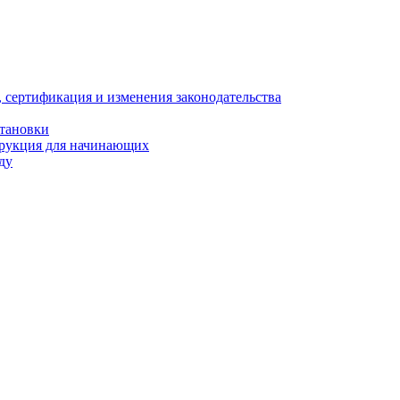
, сертификация и изменения законодательства
становки
трукция для начинающих
ду