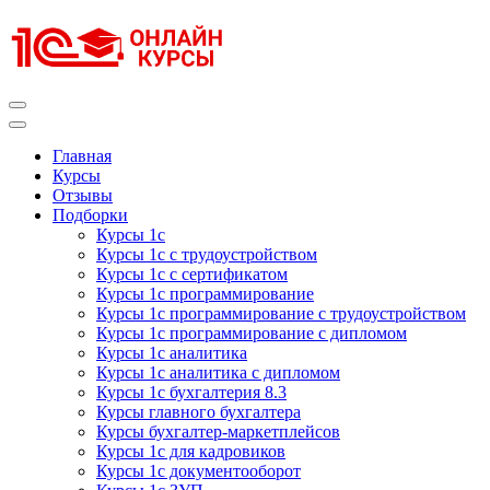
Перейти
к
содержимому
(нажмите
Enter)
Курсы 1С
Курсы 1С официальная сертификация
Главная
Курсы
Отзывы
Подборки
Курсы 1с
Курсы 1с с трудоустройством
Курсы 1с с сертификатом
Курсы 1с программирование
Курсы 1с программирование с трудоустройством
Курсы 1с программирование с дипломом
Курсы 1с аналитика
Курсы 1с аналитика с дипломом
Курсы 1с бухгалтерия 8.3
Курсы главного бухгалтера
Курсы бухгалтер-маркетплейсов
Курсы 1с для кадровиков
Курсы 1с документооборот