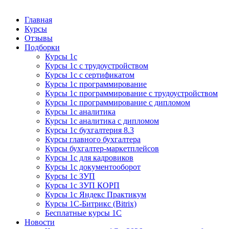
Курсы 1С
Курсы 1С официальная сертификация
Главная
Курсы
Отзывы
Подборки
Курсы 1с
Курсы 1с с трудоустройством
Курсы 1с с сертификатом
Курсы 1с программирование
Курсы 1с программирование с трудоустройством
Курсы 1с программирование с дипломом
Курсы 1с аналитика
Курсы 1с аналитика с дипломом
Курсы 1с бухгалтерия 8.3
Курсы главного бухгалтера
Курсы бухгалтер-маркетплейсов
Курсы 1с для кадровиков
Курсы 1с документооборот
Курсы 1с ЗУП
Курсы 1с ЗУП КОРП
Курсы 1с Яндекс Практикум
Курсы 1С-Битрикс (Bitrix)
Бесплатные курсы 1С
Новости