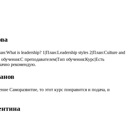
ова
at is leadership? 1|План:Leadership styles 2|План:Culture and
мат обучения:С преподавателем|Тип обучения:Курс|Есть
значно рекомендую.
ванов
ие Саморазвитие, то этот курс понравится и подача, и
ентина