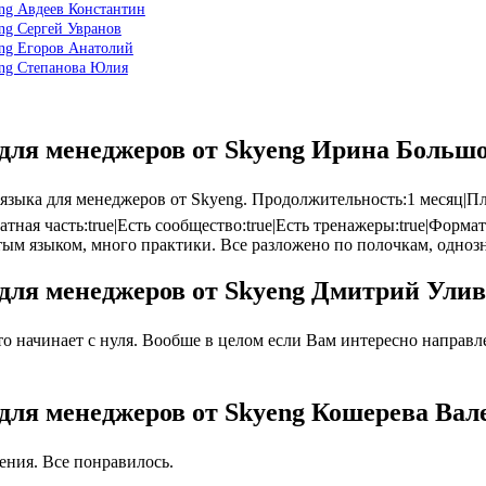
eng Авдеев Константин
eng Сергей Увранов
eng Егоров Анатолий
eng Степанова Юлия
 для менеджеров от Skyeng Ирина Больш
ка для менеджеров от Skyeng. Продолжительность:1 месяц|План:Wh
платная часть:true|Есть сообщество:true|Есть тренажеры:true|Фор
стым языком, много практики. Все разложено по полочкам, одно
 для менеджеров от Skyeng Дмитрий Ули
 начинает с нуля. Вообше в целом если Вам интересно направлен
 для менеджеров от Skyeng Кошерева Вал
ния. Все понравилось.