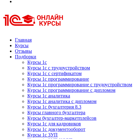
Курсы 1С
Курсы 1С официальная сертификация
Главная
Курсы
Отзывы
Подборки
Курсы 1с
Курсы 1с с трудоустройством
Курсы 1с с сертификатом
Курсы 1с программирование
Курсы 1с программирование с трудоустройством
Курсы 1с программирование с дипломом
Курсы 1с аналитика
Курсы 1с аналитика с дипломом
Курсы 1с бухгалтерия 8.3
Курсы главного бухгалтера
Курсы бухгалтер-маркетплейсов
Курсы 1с для кадровиков
Курсы 1с документооборот
Курсы 1с ЗУП