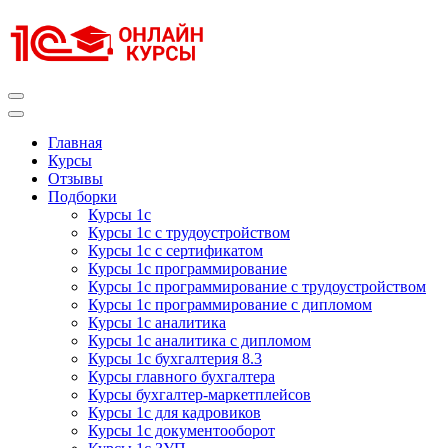
Перейти
к
содержимому
(нажмите
Enter)
Курсы 1С
Курсы 1С официальная сертификация
Главная
Курсы
Отзывы
Подборки
Курсы 1с
Курсы 1с с трудоустройством
Курсы 1с с сертификатом
Курсы 1с программирование
Курсы 1с программирование с трудоустройством
Курсы 1с программирование с дипломом
Курсы 1с аналитика
Курсы 1с аналитика с дипломом
Курсы 1с бухгалтерия 8.3
Курсы главного бухгалтера
Курсы бухгалтер-маркетплейсов
Курсы 1с для кадровиков
Курсы 1с документооборот