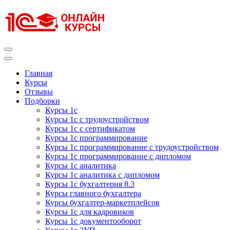
Перейти
к
содержимому
(нажмите
Enter)
Курсы 1С
Курсы 1С официальная сертификация
Главная
Курсы
Отзывы
Подборки
Курсы 1с
Курсы 1с с трудоустройством
Курсы 1с с сертификатом
Курсы 1с программирование
Курсы 1с программирование с трудоустройством
Курсы 1с программирование с дипломом
Курсы 1с аналитика
Курсы 1с аналитика с дипломом
Курсы 1с бухгалтерия 8.3
Курсы главного бухгалтера
Курсы бухгалтер-маркетплейсов
Курсы 1с для кадровиков
Курсы 1с документооборот