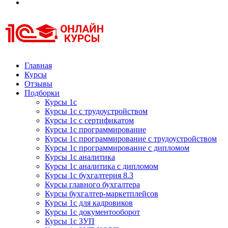
Курсы 1С
Курсы 1С официальная сертификация
Главная
Курсы
Отзывы
Подборки
Курсы 1с
Курсы 1с с трудоустройством
Курсы 1с с сертификатом
Курсы 1с программирование
Курсы 1с программирование с трудоустройством
Курсы 1с программирование с дипломом
Курсы 1с аналитика
Курсы 1с аналитика с дипломом
Курсы 1с бухгалтерия 8.3
Курсы главного бухгалтера
Курсы бухгалтер-маркетплейсов
Курсы 1с для кадровиков
Курсы 1с документооборот
Курсы 1с ЗУП