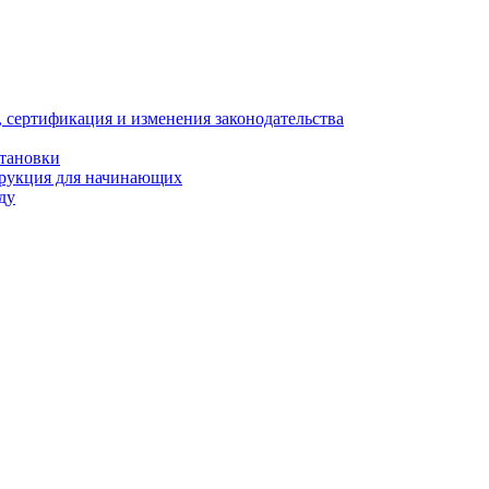
, сертификация и изменения законодательства
становки
трукция для начинающих
ду