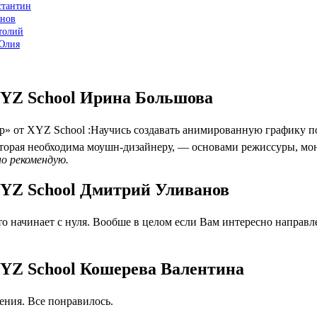
стантин
анов
толий
 Юлия
XYZ School Ирина Большова
 от XYZ School :Научись создавать анимированную графику по
которая необходима моушн-дизайнеру, — основами режиссуры, мо
но рекомендую.
XYZ School Дмитрий Уливанов
 начинает с нуля. Вообше в целом если Вам интересно направлен
XYZ School Кошерева Валентина
ния. Все понравилось.