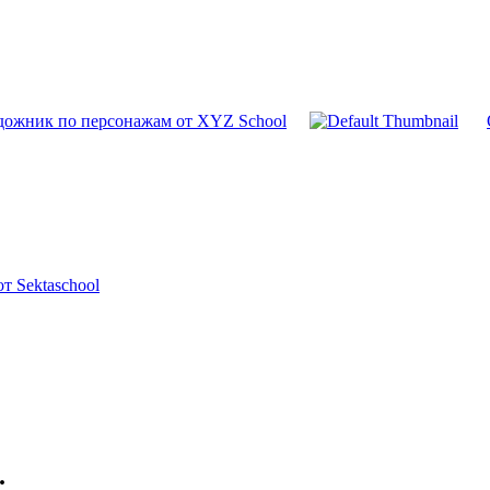
дожник по персонажам от XYZ School
т Sektaschool
.