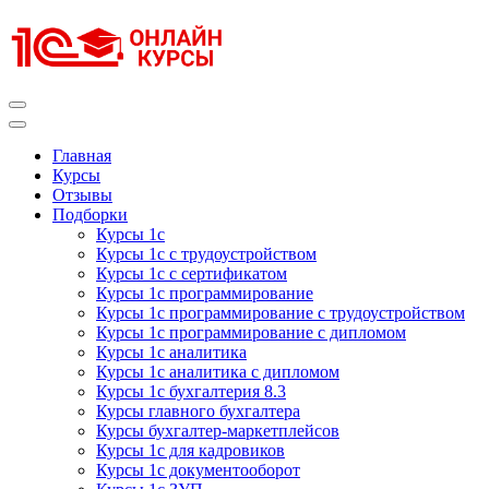
Перейти
к
содержимому
(нажмите
Enter)
Курсы 1С
Курсы 1С официальная сертификация
Главная
Курсы
Отзывы
Подборки
Курсы 1с
Курсы 1с с трудоустройством
Курсы 1с с сертификатом
Курсы 1с программирование
Курсы 1с программирование с трудоустройством
Курсы 1с программирование с дипломом
Курсы 1с аналитика
Курсы 1с аналитика с дипломом
Курсы 1с бухгалтерия 8.3
Курсы главного бухгалтера
Курсы бухгалтер-маркетплейсов
Курсы 1с для кадровиков
Курсы 1с документооборот