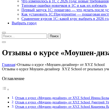
Что изменилось в 1С с 2026 года: новые требования
Типовые ошибки новичков в 1С и как их избежать
Первый запуск 1С: пошагово — что делать после у
Как установить 1С:Предприятие — пошаговая инс
Сравнение курсов 1С: какой курс выбрать в 2026 го
Выбрать город
Найти:
Отзывы о курсе «Моушен-диза
Главная
>
Отзывы о курсе «Моушен-дизайнер» от XYZ School
Отзывы о курсе Моушен-дизайнер XYZ School от реальных уч
Оглавление
Отзыв о курсе «Моушен-дизайнер» от XYZ School Ирина Бол
Отзыв о курсе «Моушен-дизайнер» от XYZ School Дмитрий У
Отзыв о курсе «Моушен-дизайнер» от XYZ School Кошерева В