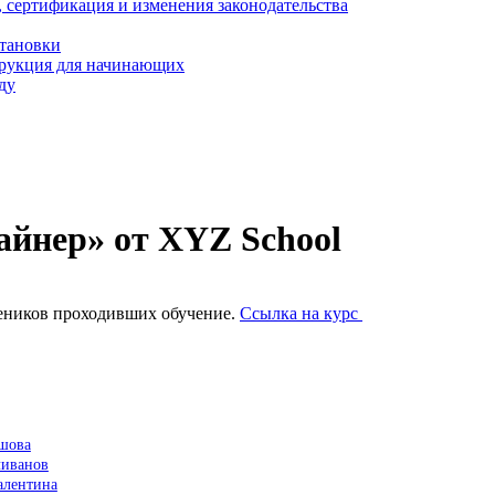
, сертификация и изменения законодательства
становки
трукция для начинающих
ду
йнер» от XYZ School
еников проходивших обучение.
Ссылка на курс
ьшова
ливанов
алентина