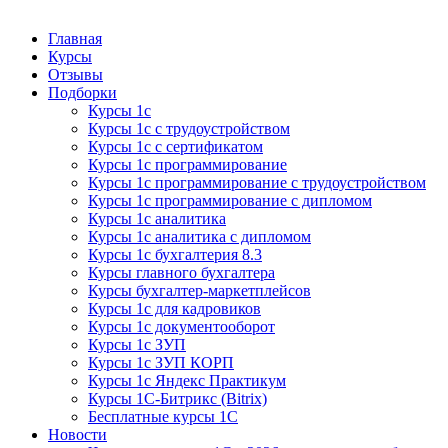
Курсы 1С
Курсы 1С официальная сертификация
Главная
Курсы
Отзывы
Подборки
Курсы 1с
Курсы 1с с трудоустройством
Курсы 1с с сертификатом
Курсы 1с программирование
Курсы 1с программирование с трудоустройством
Курсы 1с программирование с дипломом
Курсы 1с аналитика
Курсы 1с аналитика с дипломом
Курсы 1с бухгалтерия 8.3
Курсы главного бухгалтера
Курсы бухгалтер-маркетплейсов
Курсы 1с для кадровиков
Курсы 1с документооборот
Курсы 1с ЗУП
Курсы 1с ЗУП КОРП
Курсы 1с Яндекс Практикум
Курсы 1С-Битрикс (Bitrix)
Бесплатные курсы 1С
Новости