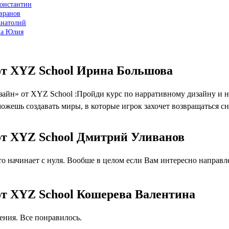
Константин
вранов
Анатолий
ва Юлия
от XYZ School Ирина Большова
йн» от XYZ School :Пройди курс по нарративному дизайну и на
жешь создавать миры, в которые игрок захочет возвращаться сн
от XYZ School Дмитрий Уливанов
 начинает с нуля. Вообше в целом если Вам интересно направлен
от XYZ School Кошерева Валентина
ния. Все понравилось.