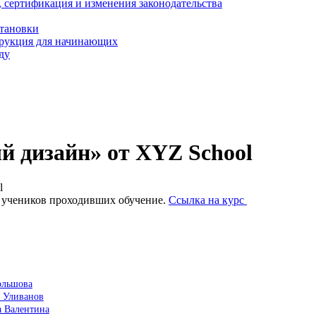
, сертификация и изменения законодательства
становки
трукция для начинающих
ду
 дизайн» от XYZ School
l
 учеников проходивших обучение.
Ссылка на курс
ольшова
 Уливанов
а Валентина