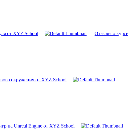
уля от XYZ School
Отзывы о курсе
вого окружения от XYZ School
игр на Unreal Engine от XYZ School