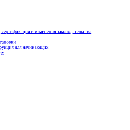
, сертификация и изменения законодательства
становки
трукция для начинающих
ду