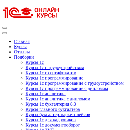
Перейти
к
содержимому
(нажмите
Enter)
Курсы 1С
Курсы 1С официальная сертификация
Главная
Курсы
Отзывы
Подборки
Курсы 1с
Курсы 1с с трудоустройством
Курсы 1с с сертификатом
Курсы 1с программирование
Курсы 1с программирование с трудоустройством
Курсы 1с программирование с дипломом
Курсы 1с аналитика
Курсы 1с аналитика с дипломом
Курсы 1с бухгалтерия 8.3
Курсы главного бухгалтера
Курсы бухгалтер-маркетплейсов
Курсы 1с для кадровиков
Курсы 1с документооборот