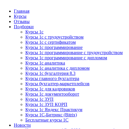
Курсы 1С
Курсы 1С официальная сертификация
Главная
Курсы
Отзывы
Подборки
Курсы 1с
Курсы 1с с трудоустройством
Курсы 1с с сертификатом
Курсы 1с программирование
Курсы 1с программирование с трудоустройством
Курсы 1с программирование с дипломом
Курсы 1с аналитика
Курсы 1с аналитика с дипломом
Курсы 1с бухгалтерия 8.3
Курсы главного бухгалтера
Курсы бухгалтер-маркетплейсов
Курсы 1с для кадровиков
Курсы 1с документооборот
Курсы 1с ЗУП
Курсы 1с ЗУП КОРП
Курсы 1с Яндекс Практикум
Курсы 1С-Битрикс (Bitrix)
Бесплатные курсы 1С
Новости