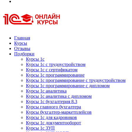
Курсы 1С
Курсы 1С официальная сертификация
Главная
Курсы
Отзывы
Подборки
Курсы 1с
Курсы 1с с трудоустройством
Курсы 1с с сертификатом
Курсы 1с программирование
Курсы 1с программирование с трудоустройством
Курсы 1с программирование с дипломом
Курсы 1с аналитика
Курсы 1с аналитика с дипломом
Курсы 1с бухгалтерия 8.3
Курсы главного бухгалтера
Курсы бухгалтер-маркетплейсов
Курсы 1с для кадровиков
Курсы 1с документооборот
Курсы 1с ЗУП