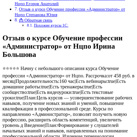
Нцпо Егоров Анатолий
Отзыв о курсе Обучение профессии «Администратор» от
Нцпо Степанова Юлия
📩 Обратная связь
Похожие курсы 1С:
Отзыв о курсе Обучение профессии
«Администратор» от Нцпо Ирина
Большова
⭐⭐⭐⭐⭐ Начну с небольшого описания курса Обучение
профессии «Администратор» от Нцпо. Рассрочка:от 458 руб. в
месяц|Продолжительность:160 час|Есть вебинары:true|Есть
домашние работы:true|Есть тренажеры:true|Есть
сообщество:true|Есть видеоуроки:true|Есть текстовые
уроки:true|План:Цель курсов — усовершенствование рабочих
навыков, получение новых знаний и умений, повышение
квалификации в профессиональной среде. Курсы по
направлению «Администратор», позволят получить новую
профессию, расширить область компетенций, увеличить
уровень д Введение|План:Формирование у слушателей
начальных знаний и навыков, направленных на понимание
профессиональной области. Изучение терминологии,