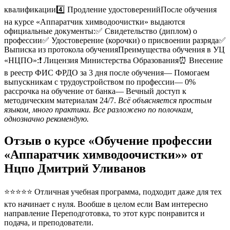
квалификации4️⃣ Продление удостоверенийПосле обучения
на курсе «Аппаратчик химводоочистки» выдаются
официальные документы:✅ Свидетельство (диплом) о
профессии✅ Удостоверение (корочки) о присвоении разряда✅
Выписка из протокола обученияПреимущества обучения в УЦ
«НЦПО»:❗️ Лицензия Министерства Образования⏰ Внесение
в реестр ФИС ФРДО за 3 дня после обучения— Помогаем
выпускникам с трудоустройством по профессии— 0%
рассрочка на обучение от банка— Вечный доступ к
методическим материалам 24/7.
Всё объясняется простым
языком, много практики. Все разложено по полочкам,
однозначно рекомендую.
Отзыв о курсе «Обучение профессии
«Аппаратчик химводоочистки»» от
Нцпо Дмитрий Уливанов
⭐⭐⭐⭐⭐ Отличная учебная программа, подходит даже для тех
кто начинает с нуля. Вообше в целом если Вам интересно
направление Переподготовка, то этот курс понравится и
подача, и преподователи.