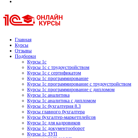
Курсы 1С
Курсы 1С официальная сертификация
Главная
Курсы
Отзывы
Подборки
Курсы 1с
Курсы 1с с трудоустройством
Курсы 1с с сертификатом
Курсы 1с программирование
Курсы 1с программирование с трудоустройством
Курсы 1с программирование с дипломом
Курсы 1с аналитика
Курсы 1с аналитика с дипломом
Курсы 1с бухгалтерия 8.3
Курсы главного бухгалтера
Курсы бухгалтер-маркетплейсов
Курсы 1с для кадровиков
Курсы 1с документооборот
Курсы 1с ЗУП