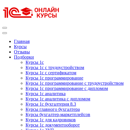
Перейти
к
содержимому
(нажмите
Enter)
Курсы 1С
Курсы 1С официальная сертификация
Главная
Курсы
Отзывы
Подборки
Курсы 1с
Курсы 1с с трудоустройством
Курсы 1с с сертификатом
Курсы 1с программирование
Курсы 1с программирование с трудоустройством
Курсы 1с программирование с дипломом
Курсы 1с аналитика
Курсы 1с аналитика с дипломом
Курсы 1с бухгалтерия 8.3
Курсы главного бухгалтера
Курсы бухгалтер-маркетплейсов
Курсы 1с для кадровиков
Курсы 1с документооборот