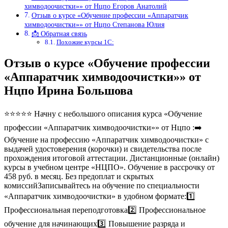
химводоочистки»» от Нцпо Егоров Анатолий
Отзыв о курсе «Обучение профессии «Аппаратчик
химводоочистки»» от Нцпо Степанова Юлия
📩 Обратная связь
Похожие курсы 1С:
Отзыв о курсе «Обучение профессии
«Аппаратчик химводоочистки»» от
Нцпо Ирина Большова
⭐⭐⭐⭐⭐ Начну с небольшого описания курса «Обучение
профессии «Аппаратчик химводоочистки»» от Нцпо :➡️
Обучение на профессию «Аппаратчик химводоочистки» с
выдачей удостоверения (корочки) и свидетельства после
прохождения итоговой аттестации. Дистанционные (онлайн)
курсы в учебном центре «НЦПО». Обучение в рассрочку от
458 руб. в месяц. Без предоплат и скрытых
комиссийЗаписывайтесь на обучение по специальности
«Аппаратчик химводоочистки» в удобном формате:1️⃣
Профессиональная переподготовка2️⃣ Профессиональное
обучение для начинающих3️⃣ Повышение разряда и