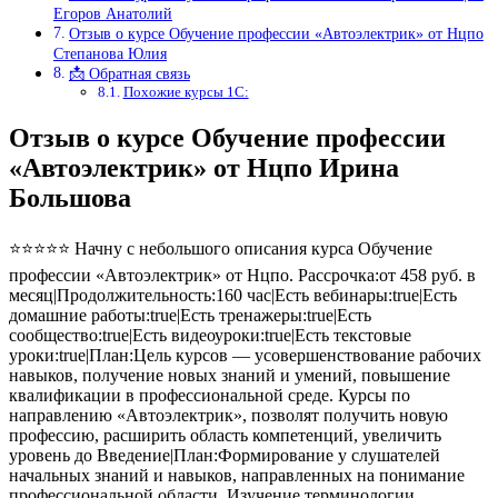
Егоров Анатолий
Отзыв о курсе Обучение профессии «Автоэлектрик» от Нцпо
Степанова Юлия
📩 Обратная связь
Похожие курсы 1С:
Отзыв о курсе Обучение профессии
«Автоэлектрик» от Нцпо Ирина
Большова
⭐⭐⭐⭐⭐ Начну с небольшого описания курса Обучение
профессии «Автоэлектрик» от Нцпо. Рассрочка:от 458 руб. в
месяц|Продолжительность:160 час|Есть вебинары:true|Есть
домашние работы:true|Есть тренажеры:true|Есть
сообщество:true|Есть видеоуроки:true|Есть текстовые
уроки:true|План:Цель курсов — усовершенствование рабочих
навыков, получение новых знаний и умений, повышение
квалификации в профессиональной среде. Курсы по
направлению «Автоэлектрик», позволят получить новую
профессию, расширить область компетенций, увеличить
уровень до Введение|План:Формирование у слушателей
начальных знаний и навыков, направленных на понимание
профессиональной области. Изучение терминологии,