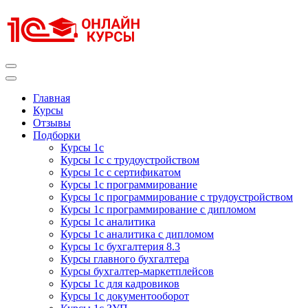
Перейти
к
содержимому
(нажмите
Enter)
Курсы 1С
Курсы 1С официальная сертификация
Главная
Курсы
Отзывы
Подборки
Курсы 1с
Курсы 1с с трудоустройством
Курсы 1с с сертификатом
Курсы 1с программирование
Курсы 1с программирование с трудоустройством
Курсы 1с программирование с дипломом
Курсы 1с аналитика
Курсы 1с аналитика с дипломом
Курсы 1с бухгалтерия 8.3
Курсы главного бухгалтера
Курсы бухгалтер-маркетплейсов
Курсы 1с для кадровиков
Курсы 1с документооборот