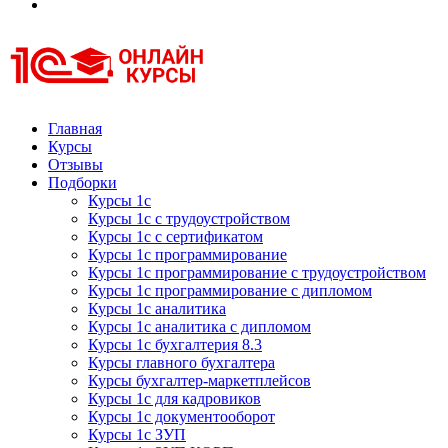
Курсы 1С
Курсы 1С официальная сертификация
Главная
Курсы
Отзывы
Подборки
Курсы 1с
Курсы 1с с трудоустройством
Курсы 1с с сертификатом
Курсы 1с программирование
Курсы 1с программирование с трудоустройством
Курсы 1с программирование с дипломом
Курсы 1с аналитика
Курсы 1с аналитика с дипломом
Курсы 1с бухгалтерия 8.3
Курсы главного бухгалтера
Курсы бухгалтер-маркетплейсов
Курсы 1с для кадровиков
Курсы 1с документооборот
Курсы 1с ЗУП