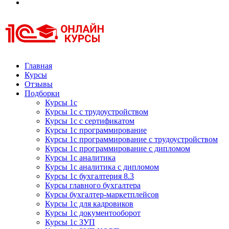
Курсы 1С
Курсы 1С официальная сертификация
Главная
Курсы
Отзывы
Подборки
Курсы 1с
Курсы 1с с трудоустройством
Курсы 1с с сертификатом
Курсы 1с программирование
Курсы 1с программирование с трудоустройством
Курсы 1с программирование с дипломом
Курсы 1с аналитика
Курсы 1с аналитика с дипломом
Курсы 1с бухгалтерия 8.3
Курсы главного бухгалтера
Курсы бухгалтер-маркетплейсов
Курсы 1с для кадровиков
Курсы 1с документооборот
Курсы 1с ЗУП