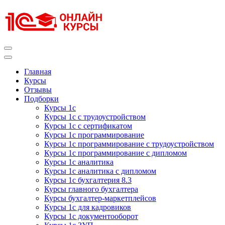
Перейти
к
содержимому
(нажмите
Enter)
Курсы 1С
Курсы 1С официальная сертификация
Главная
Курсы
Отзывы
Подборки
Курсы 1с
Курсы 1с с трудоустройством
Курсы 1с с сертификатом
Курсы 1с программирование
Курсы 1с программирование с трудоустройством
Курсы 1с программирование с дипломом
Курсы 1с аналитика
Курсы 1с аналитика с дипломом
Курсы 1с бухгалтерия 8.3
Курсы главного бухгалтера
Курсы бухгалтер-маркетплейсов
Курсы 1с для кадровиков
Курсы 1с документооборот