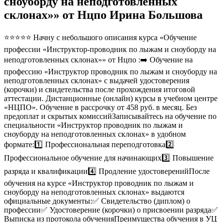
сноуборду на неподготовленных
склонах»» от Нцпо Ирина Большова
⭐⭐⭐⭐⭐ Начну с небольшого описания курса «Обучение
профессии «Инструктор-проводник по лыжам и сноуборду на
неподготовленных склонах»» от Нцпо :➡️ Обучение на
профессию «Инструктор проводник по лыжам и сноуборду на
неподготовленных склонах» с выдачей удостоверения
(корочки) и свидетельства после прохождения итоговой
аттестации. Дистанционные (онлайн) курсы в учебном центре
«НЦПО». Обучение в рассрочку от 458 руб. в месяц. Без
предоплат и скрытых комиссийЗаписывайтесь на обучение по
специальности «Инструктор проводник по лыжам и
сноуборду на неподготовленных склонах» в удобном
формате:1️⃣ Профессиональная переподготовка2️⃣
Профессиональное обучение для начинающих3️⃣ Повышение
разряда и квалификации4️⃣ Продление удостоверенийПосле
обучения на курсе «Инструктор проводник по лыжам и
сноуборду на неподготовленных склонах» выдаются
официальные документы:✅ Свидетельство (диплом) о
профессии✅ Удостоверение (корочки) о присвоении разряда✅
Выписка из протокола обученияПреимущества обучения в УЦ