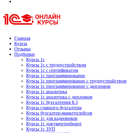
Курсы 1С
Курсы 1С официальная сертификация
Главная
Курсы
Отзывы
Подборки
Курсы 1с
Курсы 1с с трудоустройством
Курсы 1с с сертификатом
Курсы 1с программирование
Курсы 1с программирование с трудоустройством
Курсы 1с программирование с дипломом
Курсы 1с аналитика
Курсы 1с аналитика с дипломом
Курсы 1с бухгалтерия 8.3
Курсы главного бухгалтера
Курсы бухгалтер-маркетплейсов
Курсы 1с для кадровиков
Курсы 1с документооборот
Курсы 1с ЗУП