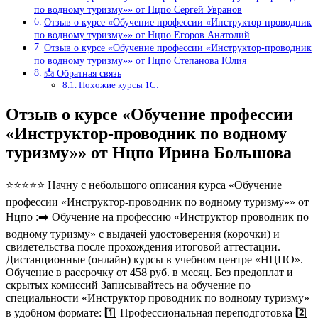
по водному туризму»» от Нцпо Сергей Увранов
Отзыв о курсе «Обучение профессии «Инструктор-проводник
по водному туризму»» от Нцпо Егоров Анатолий
Отзыв о курсе «Обучение профессии «Инструктор-проводник
по водному туризму»» от Нцпо Степанова Юлия
📩 Обратная связь
Похожие курсы 1С:
Отзыв о курсе «Обучение профессии
«Инструктор-проводник по водному
туризму»» от Нцпо Ирина Большова
⭐⭐⭐⭐⭐ Начну с небольшого описания курса «Обучение
профессии «Инструктор-проводник по водному туризму»» от
Нцпо :➡️ Обучение на профессию «Инструктор проводник по
водному туризму» с выдачей удостоверения (корочки) и
свидетельства после прохождения итоговой аттестации.
Дистанционные (онлайн) курсы в учебном центре «НЦПО».
Обучение в рассрочку от 458 руб. в месяц. Без предоплат и
скрытых комиссий Записывайтесь на обучение по
специальности «Инструктор проводник по водному туризму»
в удобном формате: 1️⃣ Профессиональная переподготовка 2️⃣