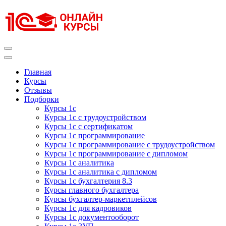
Перейти
к
содержимому
(нажмите
Enter)
Курсы 1С
Курсы 1С официальная сертификация
Главная
Курсы
Отзывы
Подборки
Курсы 1с
Курсы 1с с трудоустройством
Курсы 1с с сертификатом
Курсы 1с программирование
Курсы 1с программирование с трудоустройством
Курсы 1с программирование с дипломом
Курсы 1с аналитика
Курсы 1с аналитика с дипломом
Курсы 1с бухгалтерия 8.3
Курсы главного бухгалтера
Курсы бухгалтер-маркетплейсов
Курсы 1с для кадровиков
Курсы 1с документооборот