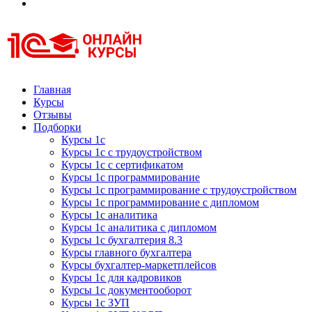
Курсы 1С
Курсы 1С официальная сертификация
Главная
Курсы
Отзывы
Подборки
Курсы 1с
Курсы 1с с трудоустройством
Курсы 1с с сертификатом
Курсы 1с программирование
Курсы 1с программирование с трудоустройством
Курсы 1с программирование с дипломом
Курсы 1с аналитика
Курсы 1с аналитика с дипломом
Курсы 1с бухгалтерия 8.3
Курсы главного бухгалтера
Курсы бухгалтер-маркетплейсов
Курсы 1с для кадровиков
Курсы 1с документооборот
Курсы 1с ЗУП