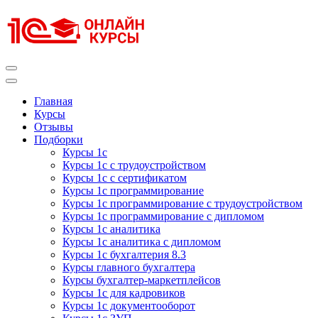
Перейти
к
содержимому
(нажмите
Enter)
Курсы 1С
Курсы 1С официальная сертификация
Главная
Курсы
Отзывы
Подборки
Курсы 1с
Курсы 1с с трудоустройством
Курсы 1с с сертификатом
Курсы 1с программирование
Курсы 1с программирование с трудоустройством
Курсы 1с программирование с дипломом
Курсы 1с аналитика
Курсы 1с аналитика с дипломом
Курсы 1с бухгалтерия 8.3
Курсы главного бухгалтера
Курсы бухгалтер-маркетплейсов
Курсы 1с для кадровиков
Курсы 1с документооборот