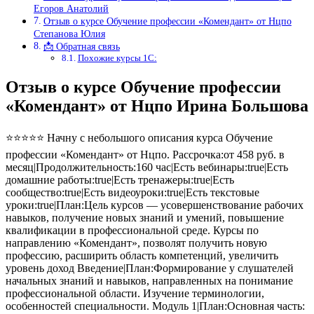
Егоров Анатолий
Отзыв о курсе Обучение профессии «Комендант» от Нцпо
Степанова Юлия
📩 Обратная связь
Похожие курсы 1С:
Отзыв о курсе Обучение профессии
«Комендант» от Нцпо Ирина Большова
⭐⭐⭐⭐⭐ Начну с небольшого описания курса Обучение
профессии «Комендант» от Нцпо. Рассрочка:от 458 руб. в
месяц|Продолжительность:160 час|Есть вебинары:true|Есть
домашние работы:true|Есть тренажеры:true|Есть
сообщество:true|Есть видеоуроки:true|Есть текстовые
уроки:true|План:Цель курсов — усовершенствование рабочих
навыков, получение новых знаний и умений, повышение
квалификации в профессиональной среде. Курсы по
направлению «Комендант», позволят получить новую
профессию, расширить область компетенций, увеличить
уровень доход Введение|План:Формирование у слушателей
начальных знаний и навыков, направленных на понимание
профессиональной области. Изучение терминологии,
особенностей специальности. Модуль 1|План:Основная часть: