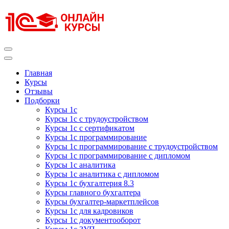
Перейти
к
содержимому
(нажмите
Enter)
Курсы 1С
Курсы 1С официальная сертификация
Главная
Курсы
Отзывы
Подборки
Курсы 1с
Курсы 1с с трудоустройством
Курсы 1с с сертификатом
Курсы 1с программирование
Курсы 1с программирование с трудоустройством
Курсы 1с программирование с дипломом
Курсы 1с аналитика
Курсы 1с аналитика с дипломом
Курсы 1с бухгалтерия 8.3
Курсы главного бухгалтера
Курсы бухгалтер-маркетплейсов
Курсы 1с для кадровиков
Курсы 1с документооборот