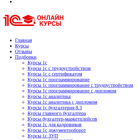
Курсы 1С
Курсы 1С официальная сертификация
Главная
Курсы
Отзывы
Подборки
Курсы 1с
Курсы 1с с трудоустройством
Курсы 1с с сертификатом
Курсы 1с программирование
Курсы 1с программирование с трудоустройством
Курсы 1с программирование с дипломом
Курсы 1с аналитика
Курсы 1с аналитика с дипломом
Курсы 1с бухгалтерия 8.3
Курсы главного бухгалтера
Курсы бухгалтер-маркетплейсов
Курсы 1с для кадровиков
Курсы 1с документооборот
Курсы 1с ЗУП