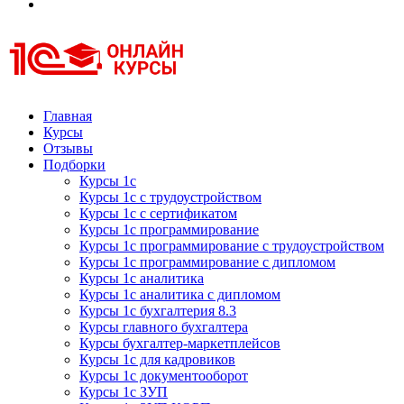
Курсы 1С
Курсы 1С официальная сертификация
Главная
Курсы
Отзывы
Подборки
Курсы 1с
Курсы 1с с трудоустройством
Курсы 1с с сертификатом
Курсы 1с программирование
Курсы 1с программирование с трудоустройством
Курсы 1с программирование с дипломом
Курсы 1с аналитика
Курсы 1с аналитика с дипломом
Курсы 1с бухгалтерия 8.3
Курсы главного бухгалтера
Курсы бухгалтер-маркетплейсов
Курсы 1с для кадровиков
Курсы 1с документооборот
Курсы 1с ЗУП