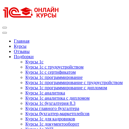
Перейти
к
содержимому
(нажмите
Enter)
Курсы 1С
Курсы 1С официальная сертификация
Главная
Курсы
Отзывы
Подборки
Курсы 1с
Курсы 1с с трудоустройством
Курсы 1с с сертификатом
Курсы 1с программирование
Курсы 1с программирование с трудоустройством
Курсы 1с программирование с дипломом
Курсы 1с аналитика
Курсы 1с аналитика с дипломом
Курсы 1с бухгалтерия 8.3
Курсы главного бухгалтера
Курсы бухгалтер-маркетплейсов
Курсы 1с для кадровиков
Курсы 1с документооборот