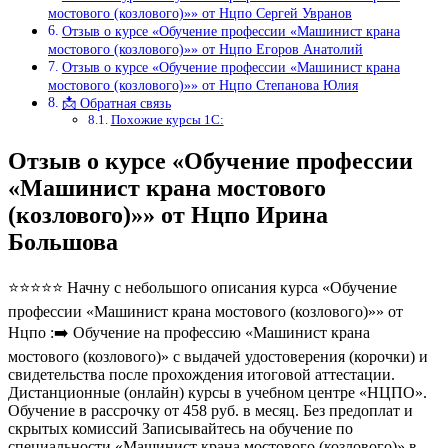
мостового (козлового)»» от Нцпо Сергей Увранов
Отзыв о курсе «Обучение профессии «Машинист крана
мостового (козлового)»» от Нцпо Егоров Анатолий
Отзыв о курсе «Обучение профессии «Машинист крана
мостового (козлового)»» от Нцпо Степанова Юлия
📩 Обратная связь
Похожие курсы 1С:
Отзыв о курсе «Обучение профессии
«Машинист крана мостового
(козлового)»» от Нцпо Ирина
Большова
⭐⭐⭐⭐⭐ Начну с небольшого описания курса «Обучение
профессии «Машинист крана мостового (козлового)»» от
Нцпо :➡️ Обучение на профессию «Машинист крана
мостового (козлового)» с выдачей удостоверения (корочки) и
свидетельства после прохождения итоговой аттестации.
Дистанционные (онлайн) курсы в учебном центре «НЦПО».
Обучение в рассрочку от 458 руб. в месяц. Без предоплат и
скрытых комиссий Записывайтесь на обучение по
специальности «Машинист крана мостового (козлового)» в