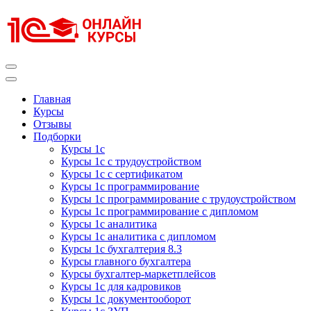
Перейти
к
содержимому
(нажмите
Enter)
Курсы 1С
Курсы 1С официальная сертификация
Главная
Курсы
Отзывы
Подборки
Курсы 1с
Курсы 1с с трудоустройством
Курсы 1с с сертификатом
Курсы 1с программирование
Курсы 1с программирование с трудоустройством
Курсы 1с программирование с дипломом
Курсы 1с аналитика
Курсы 1с аналитика с дипломом
Курсы 1с бухгалтерия 8.3
Курсы главного бухгалтера
Курсы бухгалтер-маркетплейсов
Курсы 1с для кадровиков
Курсы 1с документооборот