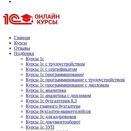
Курсы 1С
Курсы 1С официальная сертификация
Главная
Курсы
Отзывы
Подборки
Курсы 1с
Курсы 1с с трудоустройством
Курсы 1с с сертификатом
Курсы 1с программирование
Курсы 1с программирование с трудоустройством
Курсы 1с программирование с дипломом
Курсы 1с аналитика
Курсы 1с аналитика с дипломом
Курсы 1с бухгалтерия 8.3
Курсы главного бухгалтера
Курсы бухгалтер-маркетплейсов
Курсы 1с для кадровиков
Курсы 1с документооборот
Курсы 1с ЗУП