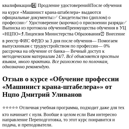
квалификации4️⃣ Продление удостоверенийПосле обучения
на курсе «Машинист крана-штабелера» выдаются
официальные документы:✅ Свидетельство (диплом) о
профессии✅ Удостоверение (корочки) о присвоении разряда✅
Выписка из протокола обученияПреимущества обучения в УЦ
«НЦПО»:❗️ Лицензия Министерства Образования⏰ Внесение
в реестр ФИС ФРДО за 3 дня после обучения— Помогаем
выпускникам с трудоустройством по профессии— 0%
рассрочка на обучение от банка— Вечный доступ к
методическим материалам 24/7.
Всё объясняется простым
языком, много практики. Все разложено по полочкам,
однозначно рекомендую.
Отзыв о курсе «Обучение профессии
«Машинист крана-штабелера»» от
Нцпо Дмитрий Уливанов
⭐⭐⭐⭐⭐ Отличная учебная программа, подходит даже для тех
кто начинает с нуля. Вообше в целом если Вам интересно
направление Переподготовка, то этот курс понравится и
подача, и преподователи.