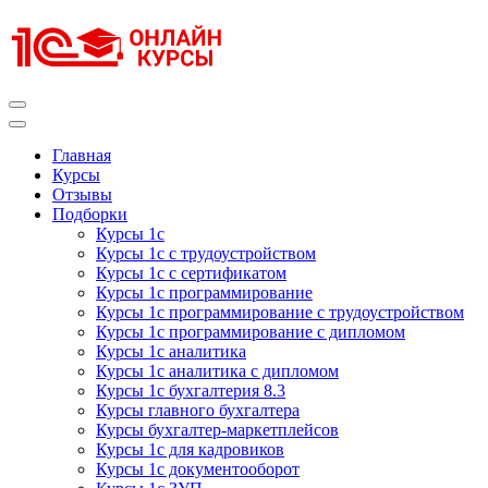
Перейти
к
содержимому
(нажмите
Enter)
Курсы 1С
Курсы 1С официальная сертификация
Главная
Курсы
Отзывы
Подборки
Курсы 1с
Курсы 1с с трудоустройством
Курсы 1с с сертификатом
Курсы 1с программирование
Курсы 1с программирование с трудоустройством
Курсы 1с программирование с дипломом
Курсы 1с аналитика
Курсы 1с аналитика с дипломом
Курсы 1с бухгалтерия 8.3
Курсы главного бухгалтера
Курсы бухгалтер-маркетплейсов
Курсы 1с для кадровиков
Курсы 1с документооборот