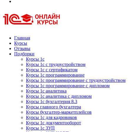
Курсы 1С
Курсы 1С официальная сертификация
Главная
Курсы
Отзывы
Подборки
Курсы 1с
Курсы 1с с трудоустройством
Курсы 1с с сертификатом
Курсы 1с программирование
Курсы 1с программирование с трудоустройством
Курсы 1с программирование с дипломом
Курсы 1с аналитика
Курсы 1с аналитика с дипломом
Курсы 1с бухгалтерия 8.3
Курсы главного бухгалтера
Курсы бухгалтер-маркетплейсов
Курсы 1с для кадровиков
Курсы 1с документооборот
Курсы 1с ЗУП