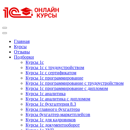
Перейти
к
содержимому
(нажмите
Enter)
Курсы 1С
Курсы 1С официальная сертификация
Главная
Курсы
Отзывы
Подборки
Курсы 1с
Курсы 1с с трудоустройством
Курсы 1с с сертификатом
Курсы 1с программирование
Курсы 1с программирование с трудоустройством
Курсы 1с программирование с дипломом
Курсы 1с аналитика
Курсы 1с аналитика с дипломом
Курсы 1с бухгалтерия 8.3
Курсы главного бухгалтера
Курсы бухгалтер-маркетплейсов
Курсы 1с для кадровиков
Курсы 1с документооборот