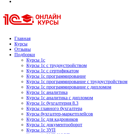
Курсы 1С
Курсы 1С официальная сертификация
Главная
Курсы
Отзывы
Подборки
Курсы 1с
Курсы 1с с трудоустройством
Курсы 1с с сертификатом
Курсы 1с программирование
Курсы 1с программирование с трудоустройством
Курсы 1с программирование с дипломом
Курсы 1с аналитика
Курсы 1с аналитика с дипломом
Курсы 1с бухгалтерия 8.3
Курсы главного бухгалтера
Курсы бухгалтер-маркетплейсов
Курсы 1с для кадровиков
Курсы 1с документооборот
Курсы 1с ЗУП