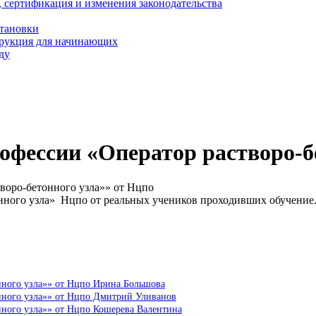
, сертификация и изменения законодательства
становки
трукция для начинающих
ду
офессии «Оператор растворо-б
воро-бетонного узла»» от Нцпо
нного узла» Нцпо от реальных учеников проходивших обучение
нного узла»» от Нцпо Ирина Большова
нного узла»» от Нцпо Дмитрий Уливанов
нного узла»» от Нцпо Кошерева Валентина