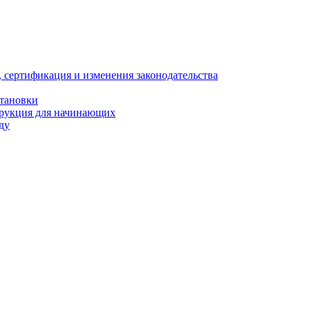
, сертификация и изменения законодательства
становки
трукция для начинающих
ду