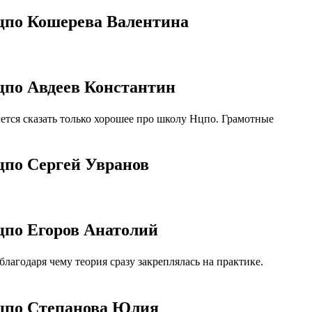
Нцпо Кошерева Валентина
цпо Авдеев Константин
тся сказать только хорошее про школу Нцпо. Грамотные
цпо Сергей Увранов
цпо Егоров Анатолий
агодаря чему теория сразу закреплялась на практике.
Нцпо Степанова Юлия