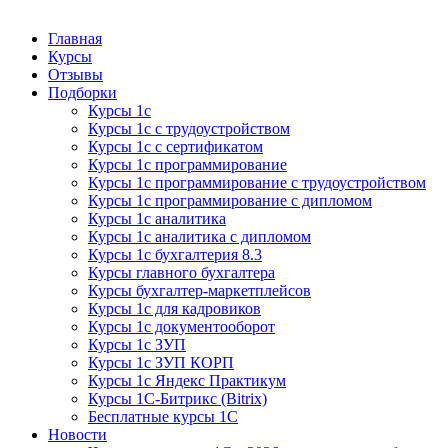
Курсы 1С
Курсы 1С официальная сертификация
Главная
Курсы
Отзывы
Подборки
Курсы 1с
Курсы 1с с трудоустройством
Курсы 1с с сертификатом
Курсы 1с программирование
Курсы 1с программирование с трудоустройством
Курсы 1с программирование с дипломом
Курсы 1с аналитика
Курсы 1с аналитика с дипломом
Курсы 1с бухгалтерия 8.3
Курсы главного бухгалтера
Курсы бухгалтер-маркетплейсов
Курсы 1с для кадровиков
Курсы 1с документооборот
Курсы 1с ЗУП
Курсы 1с ЗУП КОРП
Курсы 1с Яндекс Практикум
Курсы 1С-Битрикс (Bitrix)
Бесплатные курсы 1С
Новости