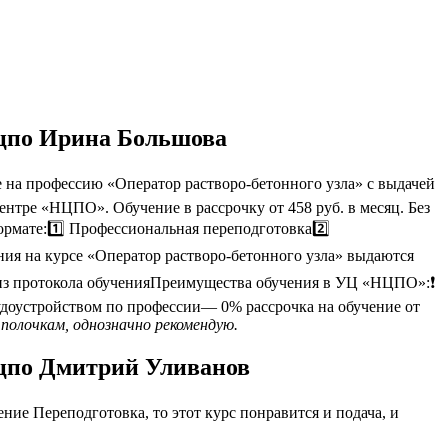
Нцпо Ирина Большова
 на профессию «Оператор растворо-бетонного узла» с выдачей
ентре «НЦПО». Обучение в рассрочку от 458 руб. в месяц. Без
рмате:1️⃣ Профессиональная переподготовка2️⃣
ия на курсе «Оператор растворо-бетонного узла» выдаются
из протокола обученияПреимущества обучения в УЦ «НЦПО»:❗️
оустройством по профессии— 0% рассрочка на обучение от
полочкам, однозначно рекомендую.
Нцпо Дмитрий Уливанов
ие Переподготовка, то этот курс понравится и подача, и