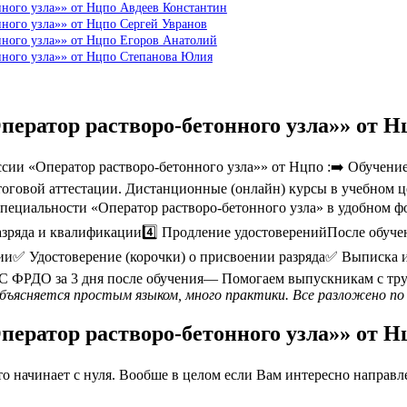
нного узла»» от Нцпо Авдеев Константин
нного узла»» от Нцпо Сергей Увранов
нного узла»» от Нцпо Егоров Анатолий
нного узла»» от Нцпо Степанова Юлия
ператор растворо-бетонного узла»» от 
ии «Оператор растворо-бетонного узла»» от Нцпо :➡️ Обучение
тоговой аттестации. Дистанционные (онлайн) курсы в учебном ц
пециальности «Оператор растворо-бетонного узла» в удобном фо
ряда и квалификации4️⃣ Продление удостоверенийПосле обучен
ии✅ Удостоверение (корочки) о присвоении разряда✅ Выписка 
 ФРДО за 3 дня после обучения— Помогаем выпускникам с труд
объясняется простым языком, много практики. Все разложено по 
ператор растворо-бетонного узла»» от 
 начинает с нуля. Вообше в целом если Вам интересно направлен