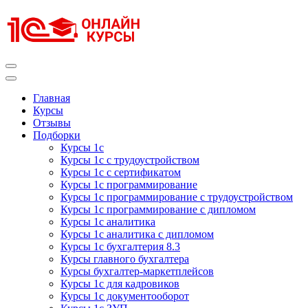
Перейти
к
содержимому
(нажмите
Enter)
Курсы 1С
Курсы 1С официальная сертификация
Главная
Курсы
Отзывы
Подборки
Курсы 1с
Курсы 1с с трудоустройством
Курсы 1с с сертификатом
Курсы 1с программирование
Курсы 1с программирование с трудоустройством
Курсы 1с программирование с дипломом
Курсы 1с аналитика
Курсы 1с аналитика с дипломом
Курсы 1с бухгалтерия 8.3
Курсы главного бухгалтера
Курсы бухгалтер-маркетплейсов
Курсы 1с для кадровиков
Курсы 1с документооборот