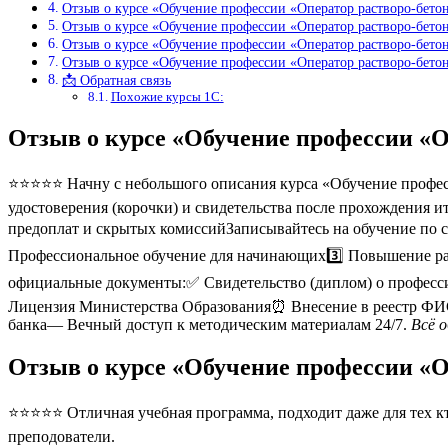
Отзыв о курсе «Обучение профессии «Оператор растворо-бето
Отзыв о курсе «Обучение профессии «Оператор растворо-бето
Отзыв о курсе «Обучение профессии «Оператор растворо-бето
Отзыв о курсе «Обучение профессии «Оператор растворо-бето
📩 Обратная связь
Похожие курсы 1С:
Отзыв о курсе «Обучение профессии «О
⭐⭐⭐⭐⭐ Начну с небольшого описания курса «Обучение професс
удостоверения (корочки) и свидетельства после прохождения и
предоплат и скрытых комиссийЗаписывайтесь на обучение по с
Профессиональное обучение для начинающих3️⃣ Повышение раз
официальные документы:✅ Свидетельство (диплом) о професс
Лицензия Министерства Образования⏰ Внесение в реестр ФИС
банка— Вечный доступ к методическим материалам 24/7.
Всё 
Отзыв о курсе «Обучение профессии «О
⭐⭐⭐⭐⭐ Отличная учебная программа, подходит даже для тех кто
преподователи.