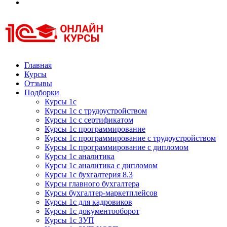
Курсы 1С
Курсы 1С официальная сертификация
Главная
Курсы
Отзывы
Подборки
Курсы 1с
Курсы 1с с трудоустройством
Курсы 1с с сертификатом
Курсы 1с программирование
Курсы 1с программирование с трудоустройством
Курсы 1с программирование с дипломом
Курсы 1с аналитика
Курсы 1с аналитика с дипломом
Курсы 1с бухгалтерия 8.3
Курсы главного бухгалтера
Курсы бухгалтер-маркетплейсов
Курсы 1с для кадровиков
Курсы 1с документооборот
Курсы 1с ЗУП