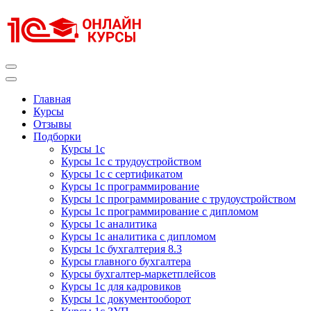
Перейти
к
содержимому
(нажмите
Enter)
Курсы 1С
Курсы 1С официальная сертификация
Главная
Курсы
Отзывы
Подборки
Курсы 1с
Курсы 1с с трудоустройством
Курсы 1с с сертификатом
Курсы 1с программирование
Курсы 1с программирование с трудоустройством
Курсы 1с программирование с дипломом
Курсы 1с аналитика
Курсы 1с аналитика с дипломом
Курсы 1с бухгалтерия 8.3
Курсы главного бухгалтера
Курсы бухгалтер-маркетплейсов
Курсы 1с для кадровиков
Курсы 1с документооборот