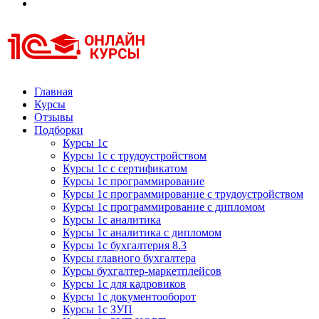
Курсы 1С
Курсы 1С официальная сертификация
Главная
Курсы
Отзывы
Подборки
Курсы 1с
Курсы 1с с трудоустройством
Курсы 1с с сертификатом
Курсы 1с программирование
Курсы 1с программирование с трудоустройством
Курсы 1с программирование с дипломом
Курсы 1с аналитика
Курсы 1с аналитика с дипломом
Курсы 1с бухгалтерия 8.3
Курсы главного бухгалтера
Курсы бухгалтер-маркетплейсов
Курсы 1с для кадровиков
Курсы 1с документооборот
Курсы 1с ЗУП