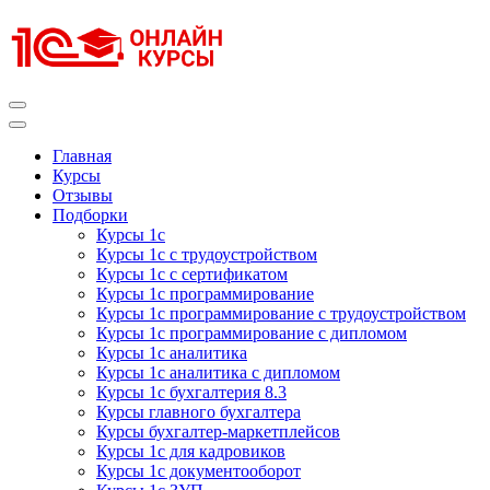
Перейти
к
содержимому
(нажмите
Enter)
Курсы 1С
Курсы 1С официальная сертификация
Главная
Курсы
Отзывы
Подборки
Курсы 1с
Курсы 1с с трудоустройством
Курсы 1с с сертификатом
Курсы 1с программирование
Курсы 1с программирование с трудоустройством
Курсы 1с программирование с дипломом
Курсы 1с аналитика
Курсы 1с аналитика с дипломом
Курсы 1с бухгалтерия 8.3
Курсы главного бухгалтера
Курсы бухгалтер-маркетплейсов
Курсы 1с для кадровиков
Курсы 1с документооборот