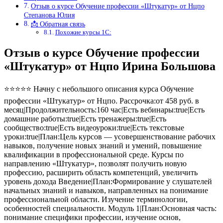
Отзыв о курсе Обучение профессии «Штукатур» от Нцпо
Степанова Юлия
📩 Обратная связь
Похожие курсы 1С:
Отзыв о курсе Обучение профессии
«Штукатур» от Нцпо Ирина Большова
⭐⭐⭐⭐⭐ Начну с небольшого описания курса Обучение
профессии «Штукатур» от Нцпо. Рассрочка:от 458 руб. в
месяц|Продолжительность:160 час|Есть вебинары:true|Есть
домашние работы:true|Есть тренажеры:true|Есть
сообщество:true|Есть видеоуроки:true|Есть текстовые
уроки:true|План:Цель курсов — усовершенствование рабочих
навыков, получение новых знаний и умений, повышение
квалификации в профессиональной среде. Курсы по
направлению «Штукатур», позволят получить новую
профессию, расширить область компетенций, увеличить
уровень дохода Введение|План:Формирование у слушателей
начальных знаний и навыков, направленных на понимание
профессиональной области. Изучение терминологии,
особенностей специальности. Модуль 1|План:Основная часть:
понимание специфики профессии, изучение основ,